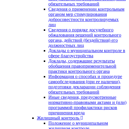
обязательных требований
Сведения о применении контрольным
органом мер стимулирования
добросовестности контролируемых
лиц
Сведения о порядке досудебного
обжалования решений контрольного
органа, действий (бездействия) его
должностных лиц
Доклады о муниципальном контроле в
сфере благоустройства
Доклады, содержащие результаты
обобщения правоприменительной
практики контрольного органа
Информация о способах и процедуре
самообследования (при ее наличии),
подготовки декларации соблюдения
обязательных требований
Иные сведения, предусмотренные
нормативно-правовыми актами и (или)
программой профилактики рисков
причинения вреда
Жилищный контроль
Положение о муниципальном
жилищном контроле