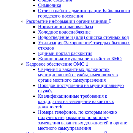
Символика
Отчет о работе администрации Байкальского
городского поселения
Раскрытие информации организациями
Нормативно-правовая база
Холодное водоснабжение
Водоотведение и (или) очистка сточных вод
Утилизация (Захоронение) твердых бытовых
отходов
Единый портал раскрытия
Жилищно-коммунальное хозяйство БМО
Кадровое обеспечение ОМС
Сведения о вакантных должностях
муниципальной службы, имеющихся в
органе местного самоуправления
Порядок поступления на муниципальную
службу
Квалификационные требования к
кандидатам на замещение вакантных
должностеК
Номера телефонов, по которым можно
получить информацию по вопросу
замещения вакантных должностей в органе
местного самоуправления