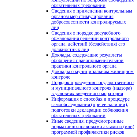
обязательных требований
Сведения о применении контрольным
органом мер стимулирования
добросовестности контролируемых
лиц
Сведения о порядке досудебного
обжалования решений контрольного
органа, действий (бездействия) его
должностных лиц
Доклады, содержащие результаты
обобщения правоприменительной
практики контрольного органа
Доклады о муниципальном жилищном
контроле
Порядок проведения государственного
и муниципального контроля (надзора)
в условиях введенного моратория
Информация о способах и процедуре
самообследования (при ее наличии),
подготовки декларации соблюдения
обязательных требований
Иные сведения, предусмотренные
нормативно-правовыми актами и (или)
программой профилактики рисков