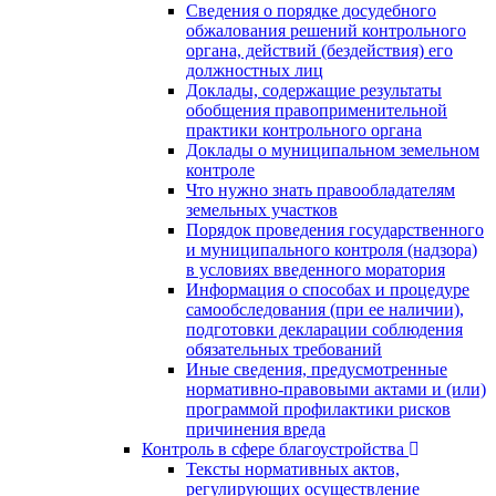
Сведения о порядке досудебного
обжалования решений контрольного
органа, действий (бездействия) его
должностных лиц
Доклады, содержащие результаты
обобщения правоприменительной
практики контрольного органа
Доклады о муниципальном земельном
контроле
Что нужно знать правообладателям
земельных участков
Порядок проведения государственного
и муниципального контроля (надзора)
в условиях введенного моратория
Информация о способах и процедуре
самообследования (при ее наличии),
подготовки декларации соблюдения
обязательных требований
Иные сведения, предусмотренные
нормативно-правовыми актами и (или)
программой профилактики рисков
причинения вреда
Контроль в сфере благоустройства
Тексты нормативных актов,
регулирующих осуществление