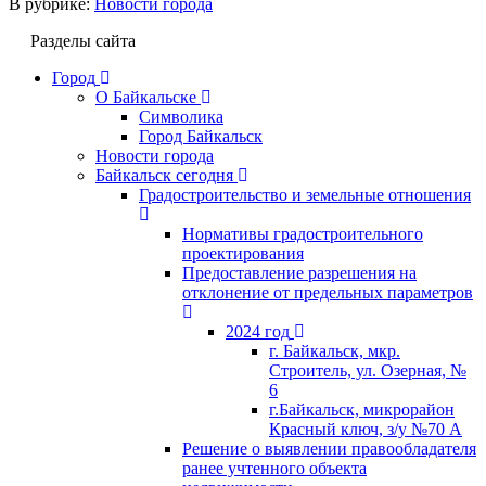
В рубрике:
Новости города
Разделы сайта
Город
О Байкальске
Символика
Город Байкальск
Новости города
Байкальск сегодня
Градостроительство и земельные отношения
Нормативы градостроительного
проектирования
Предоставление разрешения на
отклонение от предельных параметров
2024 год
г. Байкальск, мкр.
Строитель, ул. Озерная, №
6
г.Байкальск, микрорайон
Красный ключ, з/у №70 А
Решение о выявлении правообладателя
ранее учтенного объекта