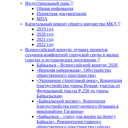
Индустриальный парк
Общая инфомация
Проектная документация
МПА
Капитальный ремонт общего имущества МКД
2019 год
2020 год
2021 год
2022 год
Всероссийский конкурс лучших проектов
создания комфортной городской среды в малых
городах и исторических поселениях
Байкальск - Всероссийский конкурс 2026
«Верхняя набережная». Обустройство
общественного пространства»
«Укрощение строптивой реки». Концепция
благоустройства улицы Речная, участок от
Федеральной трассы Р-258 до улицы
Байкальская»
«Байкальский космос». Концепция
благоустройства прогулочного бульвара в
микрорайоне Гагарина»
«Байкальск – город для жизни на берегу
Байкала». Реконцепция главного
общественного пространства города»