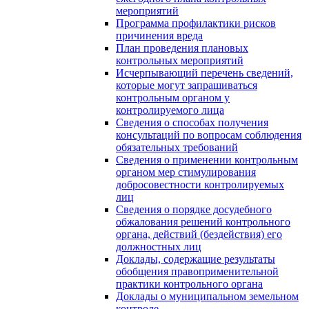
мероприятий
Программа профилактики рисков
причинения вреда
План проведения плановых
контрольных мероприятий
Исчерпывающий перечень сведений,
которые могут запрашиваться
контрольным органом у
контролируемого лица
Сведения о способах получения
консультаций по вопросам соблюдения
обязательных требований
Сведения о применении контрольным
органом мер стимулирования
добросовестности контролируемых
лиц
Сведения о порядке досудебного
обжалования решений контрольного
органа, действий (бездействия) его
должностных лиц
Доклады, содержащие результаты
обобщения правоприменительной
практики контрольного органа
Доклады о муниципальном земельном
контроле