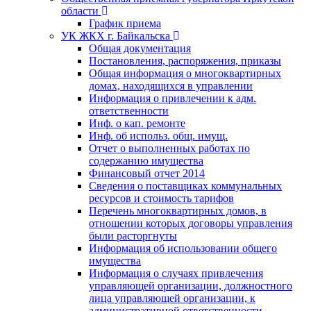
области
График приема
УК ЖКХ г. Байкальска
Общая документация
Постановления, распоряжения, приказы
Общая информация о многоквартирных
домах, находящихся в управлении
Информация о привлечении к адм.
ответственности
Инф. о кап. ремонте
Инф. об использ. общ. имущ.
Отчет о выполненных работах по
содержанию имущества
Финансовый отчет 2014
Сведения о поставщиках коммунальных
ресурсов и стоимость тарифов
Перечень многоквартирных домов, в
отношении которых договоры управления
были расторгнуты
Информация об использовании общего
имущества
Информация о случаях привлечения
управляющей организации, должностного
лица управляющей организации, к
административной ответственности