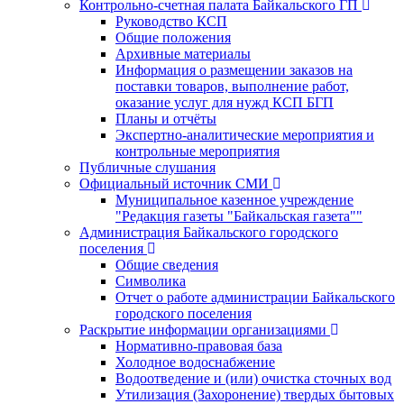
Контрольно-счетная палата Байкальского ГП
Руководство КСП
Общие положения
Архивные материалы
Информация о размещении заказов на
поставки товаров, выполнение работ,
оказание услуг для нужд КСП БГП
Планы и отчёты
Экспертно-аналитические мероприятия и
контрольные мероприятия
Публичные слушания
Официальный источник СМИ
Муниципальное казенное учреждение
"Редакция газеты "Байкальская газета""
Администрация Байкальского городского
поселения
Общие сведения
Символика
Отчет о работе администрации Байкальского
городского поселения
Раскрытие информации организациями
Нормативно-правовая база
Холодное водоснабжение
Водоотведение и (или) очистка сточных вод
Утилизация (Захоронение) твердых бытовых