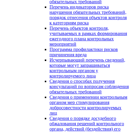
обязательных требований
Перечень индикаторов риска
нарушения обязательных требований,
порядок отнесения объектов контроля
к категориям риска
Перечень объектов контроля,
учитываемых в рамках формирования
ежегодного плана контрольных
мероприятий
Программа профилактики рисков
причинения вреда
Исчерпывающий перечень сведений,
которые могут запрашиваться
контрольным органом у
контролируемого лица
Сведения о способах получения
консультаций по вопросам соблюдения
обязательных требований
Сведения о применении контрольным
органом мер стимулирования
добросовестности контролируемых
лиц
Сведения о порядке досудебного
обжалования решений контрольного
органа, действий (бездействия) его