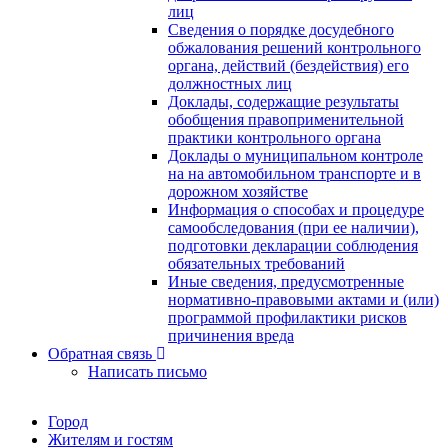
лиц
Сведения о порядке досудебного
обжалования решений контрольного
органа, действий (бездействия) его
должностных лиц
Доклады, содержащие результаты
обобщения правоприменительной
практики контрольного органа
Доклады о муниципальном контроле
на на автомобильном транспорте и в
дорожном хозяйстве
Информация о способах и процедуре
самообследования (при ее наличии),
подготовки декларации соблюдения
обязательных требований
Иные сведения, предусмотренные
нормативно-правовыми актами и (или)
программой профилактики рисков
причинения вреда
Обратная связь
Написать письмо
Город
Жителям и гостям