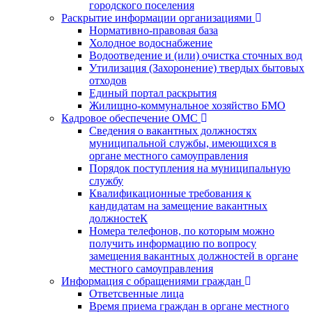
городского поселения
Раскрытие информации организациями
Нормативно-правовая база
Холодное водоснабжение
Водоотведение и (или) очистка сточных вод
Утилизация (Захоронение) твердых бытовых
отходов
Единый портал раскрытия
Жилищно-коммунальное хозяйство БМО
Кадровое обеспечение ОМС
Сведения о вакантных должностях
муниципальной службы, имеющихся в
органе местного самоуправления
Порядок поступления на муниципальную
службу
Квалификационные требования к
кандидатам на замещение вакантных
должностеК
Номера телефонов, по которым можно
получить информацию по вопросу
замещения вакантных должностей в органе
местного самоуправления
Информация с обращениями граждан
Ответсвенные лица
Время приема граждан в органе местного