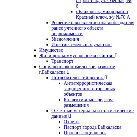
Строитель, ул. Озерная, №
6
г.Байкальск, микрорайон
Красный ключ, з/у №70 А
Решение о выявлении правообладателя
ранее учтенного объекта
недвижимости
Уведомления
Изъятие земельных участков
Имущество
Жилищно-коммунальное хозяйство
Транспорт
Социально-экономическое развитие
г.Байкальска
Потребительский рынок
Антитеррористическая
защищенность торговых
объектов
Коллективные средства
размещения
Отчетные материалы и статистические
данные
Отчеты
Паспорт города Байкальска
Прогноз социально-