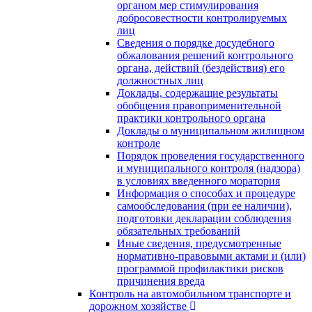
органом мер стимулирования
добросовестности контролируемых
лиц
Сведения о порядке досудебного
обжалования решений контрольного
органа, действий (бездействия) его
должностных лиц
Доклады, содержащие результаты
обобщения правоприменительной
практики контрольного органа
Доклады о муниципальном жилищном
контроле
Порядок проведения государственного
и муниципального контроля (надзора)
в условиях введенного моратория
Информация о способах и процедуре
самообследования (при ее наличии),
подготовки декларации соблюдения
обязательных требований
Иные сведения, предусмотренные
нормативно-правовыми актами и (или)
программой профилактики рисков
причинения вреда
Контроль на автомобильном транспорте и
дорожном хозяйстве