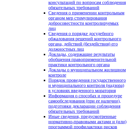
консультаций по вопросам соблюдения
обязательных требований
Сведения о применении контрольным
органом мер стимулирования
добросовестности контролируемых
лиц
Сведения о порядке досудебного
обжалования решений контрольного
органа, действий (бездействия) его
должностных лиц
Доклады, содержащие результаты
обобщения правоприменительной
практики контрольного органа
Доклады о муниципальном жилищном
контроле
Порядок проведения государственного
и муниципального контроля (надзора)
в условиях введенного моратория
Информация о способах и процедуре
самообследования (при ее наличии),
подготовки декларации соблюдения
обязательных требований
Иные сведения, предусмотренные
нормативно-правовыми актами и (или)
программой профилактики рисков