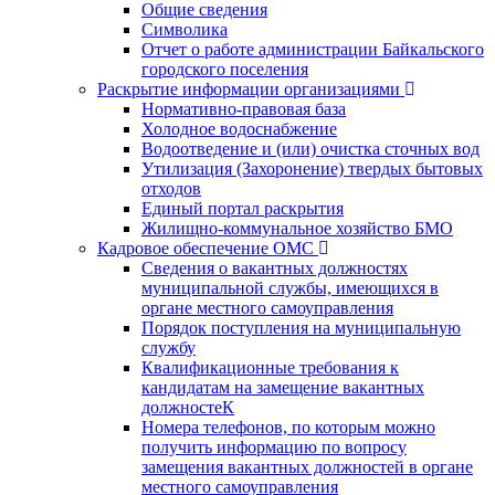
Общие сведения
Символика
Отчет о работе администрации Байкальского
городского поселения
Раскрытие информации организациями
Нормативно-правовая база
Холодное водоснабжение
Водоотведение и (или) очистка сточных вод
Утилизация (Захоронение) твердых бытовых
отходов
Единый портал раскрытия
Жилищно-коммунальное хозяйство БМО
Кадровое обеспечение ОМС
Сведения о вакантных должностях
муниципальной службы, имеющихся в
органе местного самоуправления
Порядок поступления на муниципальную
службу
Квалификационные требования к
кандидатам на замещение вакантных
должностеК
Номера телефонов, по которым можно
получить информацию по вопросу
замещения вакантных должностей в органе
местного самоуправления