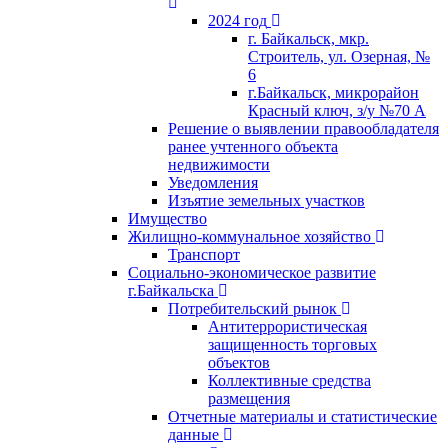
2024 год
г. Байкальск, мкр.
Строитель, ул. Озерная, №
6
г.Байкальск, микрорайон
Красный ключ, з/у №70 А
Решение о выявлении правообладателя
ранее учтенного объекта
недвижимости
Уведомления
Изъятие земельных участков
Имущество
Жилищно-коммунальное хозяйство
Транспорт
Социально-экономическое развитие
г.Байкальска
Потребительский рынок
Антитеррористическая
защищенность торговых
объектов
Коллективные средства
размещения
Отчетные материалы и статистические
данные