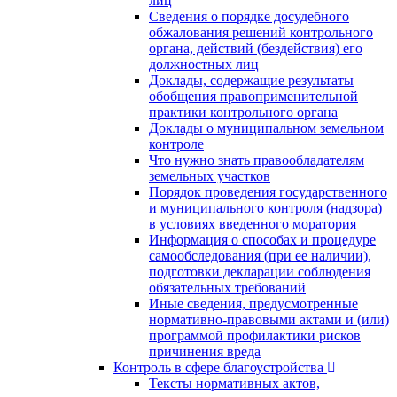
лиц
Сведения о порядке досудебного
обжалования решений контрольного
органа, действий (бездействия) его
должностных лиц
Доклады, содержащие результаты
обобщения правоприменительной
практики контрольного органа
Доклады о муниципальном земельном
контроле
Что нужно знать правообладателям
земельных участков
Порядок проведения государственного
и муниципального контроля (надзора)
в условиях введенного моратория
Информация о способах и процедуре
самообследования (при ее наличии),
подготовки декларации соблюдения
обязательных требований
Иные сведения, предусмотренные
нормативно-правовыми актами и (или)
программой профилактики рисков
причинения вреда
Контроль в сфере благоустройства
Тексты нормативных актов,