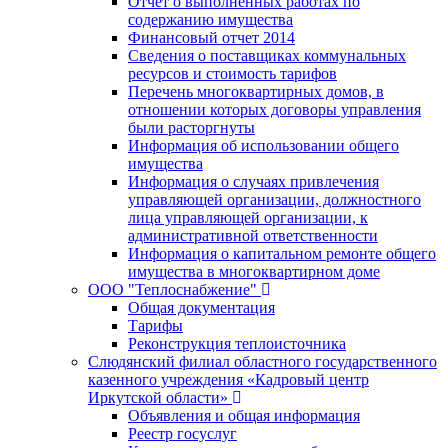
Отчет о выполненных работах по
содержанию имущества
Финансовый отчет 2014
Сведения о поставщиках коммунальных
ресурсов и стоимость тарифов
Перечень многоквартирных домов, в
отношении которых договоры управления
были расторгнуты
Информация об использовании общего
имущества
Информация о случаях привлечения
управляющей организации, должностного
лица управляющей организации, к
административной ответственности
Информация о капитальном ремонте общего
имущества в многоквартирном доме
ООО "Теплоснабжение"
Общая документация
Тарифы
Реконструкция теплоисточника
Слюдянский филиал областного государственного
казенного учреждения «Кадровый центр
Иркутской области»
Объявления и общая информация
Реестр госуслуг