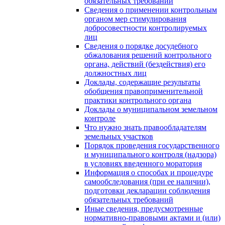
обязательных требований
Сведения о применении контрольным
органом мер стимулирования
добросовестности контролируемых
лиц
Сведения о порядке досудебного
обжалования решений контрольного
органа, действий (бездействия) его
должностных лиц
Доклады, содержащие результаты
обобщения правоприменительной
практики контрольного органа
Доклады о муниципальном земельном
контроле
Что нужно знать правообладателям
земельных участков
Порядок проведения государственного
и муниципального контроля (надзора)
в условиях введенного моратория
Информация о способах и процедуре
самообследования (при ее наличии),
подготовки декларации соблюдения
обязательных требований
Иные сведения, предусмотренные
нормативно-правовыми актами и (или)