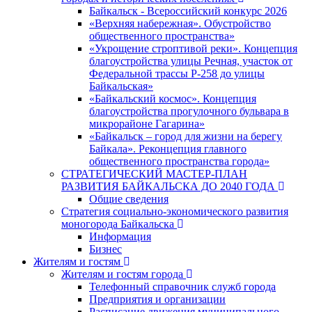
Байкальск - Всероссийский конкурс 2026
«Верхняя набережная». Обустройство
общественного пространства»
«Укрощение строптивой реки». Концепция
благоустройства улицы Речная, участок от
Федеральной трассы Р-258 до улицы
Байкальская»
«Байкальский космос». Концепция
благоустройства прогулочного бульвара в
микрорайоне Гагарина»
«Байкальск – город для жизни на берегу
Байкала». Реконцепция главного
общественного пространства города»
СТРАТЕГИЧЕСКИЙ МАСТЕР-ПЛАН
РАЗВИТИЯ БАЙКАЛЬСКА ДО 2040 ГОДА
Общие сведения
Стратегия социально-экономического развития
моногорода Байкальска
Информация
Бизнес
Жителям и гостям
Жителям и гостям города
Телефонный справочник служб города
Предприятия и организации
Расписание движения муниципального