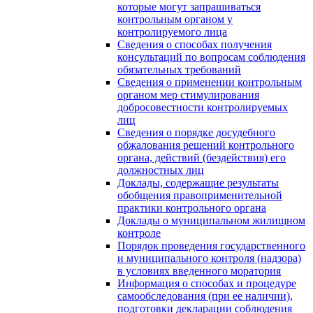
которые могут запрашиваться
контрольным органом у
контролируемого лица
Сведения о способах получения
консультаций по вопросам соблюдения
обязательных требований
Сведения о применении контрольным
органом мер стимулирования
добросовестности контролируемых
лиц
Сведения о порядке досудебного
обжалования решений контрольного
органа, действий (бездействия) его
должностных лиц
Доклады, содержащие результаты
обобщения правоприменительной
практики контрольного органа
Доклады о муниципальном жилищном
контроле
Порядок проведения государственного
и муниципального контроля (надзора)
в условиях введенного моратория
Информация о способах и процедуре
самообследования (при ее наличии),
подготовки декларации соблюдения