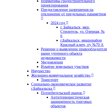
Нормативы градостроительного
проектирования
Предоставление разрешения на
отклонение от предельных параметров
2024 год
г. Байкальск, мкр.
Строитель, ул. Озерная, №
6
г.Байкальск, микрорайон
Красный ключ, з/у №70 А
Решение о выявлении правообладателя
ранее учтенного объекта
недвижимости
Уведомления
Изъятие земельных участков
Имущество
Жилищно-коммунальное хозяйство
Транспорт
Социально-экономическое развитие
г.Байкальска
Потребительский рынок
Антитеррористическая
защищенность торговых
объектов