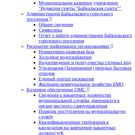
Муниципальное казенное учреждение
"Редакция газеты "Байкальская газета""
Администрация Байкальского городского
поселения
Общие сведения
Символика
Отчет о работе администрации Байкальского
городского поселения
Раскрытие информации организациями
Нормативно-правовая база
Холодное водоснабжение
Водоотведение и (или) очистка сточных вод
Утилизация (Захоронение) твердых бытовых
отходов
Единый портал раскрытия
Жилищно-коммунальное хозяйство БМО
Кадровое обеспечение ОМС
Сведения о вакантных должностях
муниципальной службы, имеющихся в
органе местного самоуправления
Порядок поступления на муниципальную
службу
Квалификационные требования к
кандидатам на замещение вакантных
должностеК