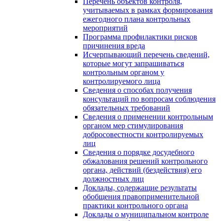
Перечень объектов контроля,
учитываемых в рамках формирования
ежегодного плана контрольных
мероприятий
Программа профилактики рисков
причинения вреда
Исчерпывающий перечень сведений,
которые могут запрашиваться
контрольным органом у
контролируемого лица
Сведения о способах получения
консультаций по вопросам соблюдения
обязательных требований
Сведения о применении контрольным
органом мер стимулирования
добросовестности контролируемых
лиц
Сведения о порядке досудебного
обжалования решений контрольного
органа, действий (бездействия) его
должностных лиц
Доклады, содержащие результаты
обобщения правоприменительной
практики контрольного органа
Доклады о муниципальном контроле