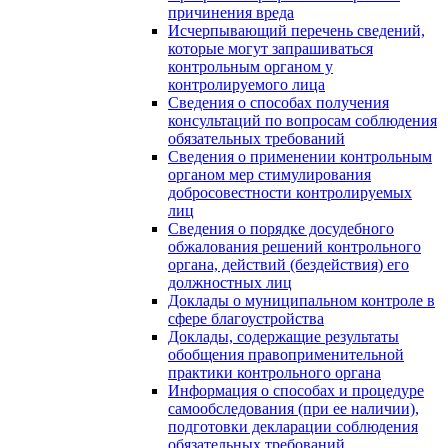
причинения вреда
Исчерпывающий перечень сведений,
которые могут запрашиваться
контрольным органом у
контролируемого лица
Сведения о способах получения
консультаций по вопросам соблюдения
обязательных требований
Сведения о применении контрольным
органом мер стимулирования
добросовестности контролируемых
лиц
Сведения о порядке досудебного
обжалования решений контрольного
органа, действий (бездействия) его
должностных лиц
Доклады о муниципальном контроле в
сфере благоустройства
Доклады, содержащие результаты
обобщения правоприменительной
практики контрольного органа
Информация о способах и процедуре
самообследования (при ее наличии),
подготовки декларации соблюдения
обязательных требований