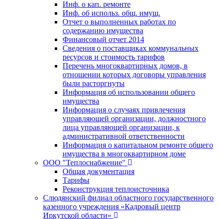
Инф. о кап. ремонте
Инф. об использ. общ. имущ.
Отчет о выполненных работах по
содержанию имущества
Финансовый отчет 2014
Сведения о поставщиках коммунальных
ресурсов и стоимость тарифов
Перечень многоквартирных домов, в
отношении которых договоры управления
были расторгнуты
Информация об использовании общего
имущества
Информация о случаях привлечения
управляющей организации, должностного
лица управляющей организации, к
административной ответственности
Информация о капитальном ремонте общего
имущества в многоквартирном доме
ООО "Теплоснабжение"
Общая документация
Тарифы
Реконструкция теплоисточника
Слюдянский филиал областного государственного
казенного учреждения «Кадровый центр
Иркутской области»