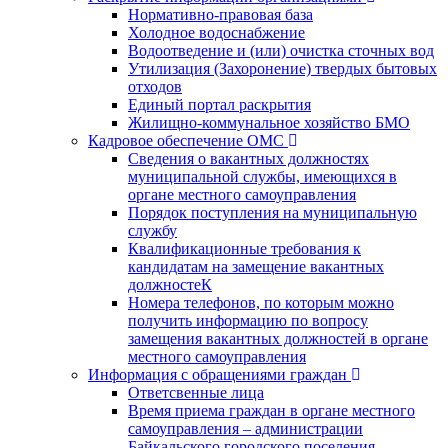
Нормативно-правовая база
Холодное водоснабжение
Водоотведение и (или) очистка сточных вод
Утилизация (Захоронение) твердых бытовых
отходов
Единый портал раскрытия
Жилищно-коммунальное хозяйство БМО
Кадровое обеспечение ОМС
Сведения о вакантных должностях
муниципальной службы, имеющихся в
органе местного самоуправления
Порядок поступления на муниципальную
службу
Квалификационные требования к
кандидатам на замещение вакантных
должностеК
Номера телефонов, по которым можно
получить информацию по вопросу
замещения вакантных должностей в органе
местного самоуправления
Информация с обращениями граждан
Ответсвенные лица
Время приема граждан в органе местного
самоуправления – администрации
Байкальского городского поселения