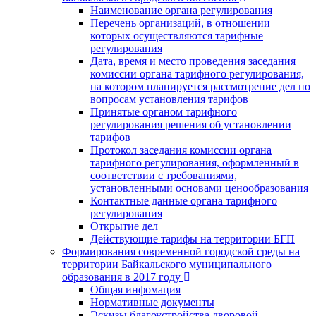
Наименование органа регулирования
Перечень организаций, в отношении
которых осуществляются тарифные
регулирования
Дата, время и место проведения заседания
комиссии органа тарифного регулирования,
на котором планируется рассмотрение дел по
вопросам установления тарифов
Принятые органом тарифного
регулирования решения об установлении
тарифов
Протокол заседания комиссии органа
тарифного регулирования, оформленный в
соответствии с требованиями,
установленными основами ценообразования
Контактные данные органа тарифного
регулирования
Открытие дел
Действующие тарифы на территории БГП
Формирования современной городской среды на
территории Байкальского муниципального
образования в 2017 году
Общая инфомация
Нормативные документы
Эскизы благоустройства дворовой