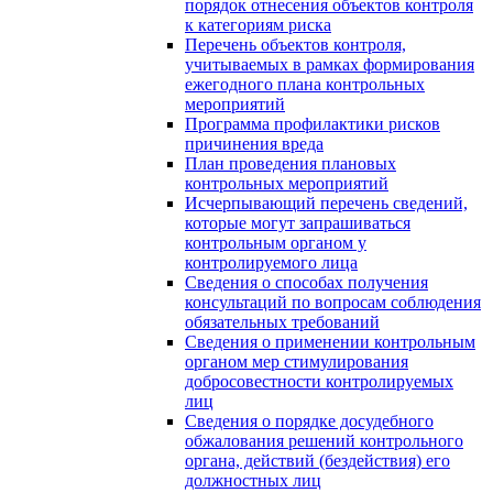
порядок отнесения объектов контроля
к категориям риска
Перечень объектов контроля,
учитываемых в рамках формирования
ежегодного плана контрольных
мероприятий
Программа профилактики рисков
причинения вреда
План проведения плановых
контрольных мероприятий
Исчерпывающий перечень сведений,
которые могут запрашиваться
контрольным органом у
контролируемого лица
Сведения о способах получения
консультаций по вопросам соблюдения
обязательных требований
Сведения о применении контрольным
органом мер стимулирования
добросовестности контролируемых
лиц
Сведения о порядке досудебного
обжалования решений контрольного
органа, действий (бездействия) его
должностных лиц