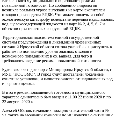
Байкальского муниципального образования режима
повышенной готовности. По сообщению гидрологов
возникла реальная угроза вытекания из карт-накопителей
отходов производства БЦБК. Что может повлечь за собой
экологическую катастрофу вследствие перелива надшламовых
вод, щелокосодержащей жидкости из карт № 2, 4, 5, 6, 7 и
объектов цеха очистных сооружений БЦБК.
Территориальная подсистема единой государственной
системы предупреждения и ликвидации чрезвычайных
ситуаций Иркутской области готова уже сейчас приступить к
работам по понижению уровня опасных отходов и
возможного попадания их в оз. Байкал. Для чего и
требовалось введение режима повышенной готовности.
Будет заключен договор с Минприроды Иркутской области, с
МУП "КОС БМО". В город будут доставлены локальные
очистные установки, и начнется очистка от надшламовых вод
и черного щелока.
В итоге режим повышенной готовности муниципального
характера единогласно был введен с 11.00 22 июня 2020 г. по
22 августа 2020 г.
Алексей Обозов, начальник пожарно-спасательной части №
53, также на заседании комиссии по ЧС доложил о ситуации с