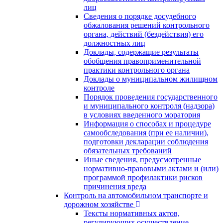
лиц
Сведения о порядке досудебного
обжалования решений контрольного
органа, действий (бездействия) его
должностных лиц
Доклады, содержащие результаты
обобщения правоприменительной
практики контрольного органа
Доклады о муниципальном жилищном
контроле
Порядок проведения государственного
и муниципального контроля (надзора)
в условиях введенного моратория
Информация о способах и процедуре
самообследования (при ее наличии),
подготовки декларации соблюдения
обязательных требований
Иные сведения, предусмотренные
нормативно-правовыми актами и (или)
программой профилактики рисков
причинения вреда
Контроль на автомобильном транспорте и
дорожном хозяйстве
Тексты нормативных актов,
регулирующих осуществление