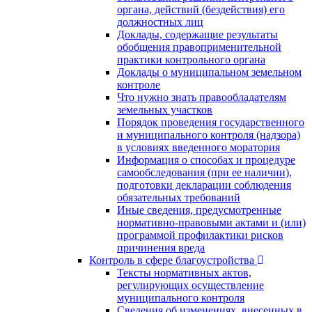
органа, действий (бездействия) его
должностных лиц
Доклады, содержащие результаты
обобщения правоприменительной
практики контрольного органа
Доклады о муниципальном земельном
контроле
Что нужно знать правообладателям
земельных участков
Порядок проведения государственного
и муниципального контроля (надзора)
в условиях введенного моратория
Информация о способах и процедуре
самообследования (при ее наличии),
подготовки декларации соблюдения
обязательных требований
Иные сведения, предусмотренные
нормативно-правовыми актами и (или)
программой профилактики рисков
причинения вреда
Контроль в сфере благоустройства
Тексты нормативных актов,
регулирующих осуществление
муниципального контроля
Сведения об изменениях, внесенных в