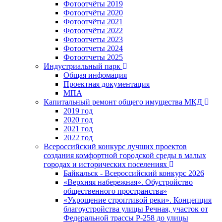
Фотоотчёты 2019
Фотоотчёты 2020
Фотоотчёты 2021
Фотоотчёты 2022
Фотоотчеты 2023
Фотоотчеты 2024
Фотоотчеты 2025
Индустриальный парк
Общая инфомация
Проектная документация
МПА
Капитальный ремонт общего имущества МКД
2019 год
2020 год
2021 год
2022 год
Всероссийский конкурс лучших проектов
создания комфортной городской среды в малых
городах и исторических поселениях
Байкальск - Всероссийский конкурс 2026
«Верхняя набережная». Обустройство
общественного пространства»
«Укрощение строптивой реки». Концепция
благоустройства улицы Речная, участок от
Федеральной трассы Р-258 до улицы