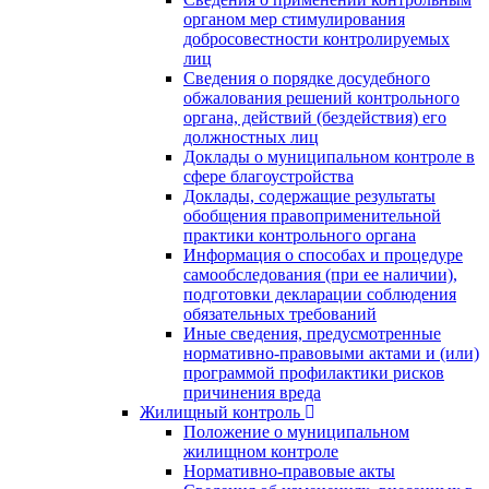
органом мер стимулирования
добросовестности контролируемых
лиц
Сведения о порядке досудебного
обжалования решений контрольного
органа, действий (бездействия) его
должностных лиц
Доклады о муниципальном контроле в
сфере благоустройства
Доклады, содержащие результаты
обобщения правоприменительной
практики контрольного органа
Информация о способах и процедуре
самообследования (при ее наличии),
подготовки декларации соблюдения
обязательных требований
Иные сведения, предусмотренные
нормативно-правовыми актами и (или)
программой профилактики рисков
причинения вреда
Жилищный контроль
Положение о муниципальном
жилищном контроле
Нормативно-правовые акты