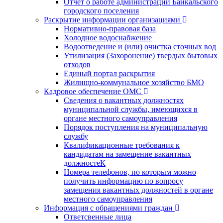
Отчет о работе администрации Байкальского
городского поселения
Раскрытие информации организациями
Нормативно-правовая база
Холодное водоснабжение
Водоотведение и (или) очистка сточных вод
Утилизация (Захоронение) твердых бытовых
отходов
Единый портал раскрытия
Жилищно-коммунальное хозяйство БМО
Кадровое обеспечение ОМС
Сведения о вакантных должностях
муниципальной службы, имеющихся в
органе местного самоуправления
Порядок поступления на муниципальную
службу
Квалификационные требования к
кандидатам на замещение вакантных
должностеК
Номера телефонов, по которым можно
получить информацию по вопросу
замещения вакантных должностей в органе
местного самоуправления
Информация с обращениями граждан
Ответсвенные лица