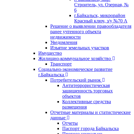
Строитель, ул. Озерная, №
6
г.Байкальск, микрорайон
Красный ключ, з/у №70 А
Решение о выявлении правообладателя
ранее учтенного объекта
недвижимости
Уведомления
Изъятие земельных участков
Имущество
Жилищно-коммунальное хозяйство
Транспорт
Социально-экономическое развитие
г.Байкальска
Потребительский рынок
Антитеррористическая
защищенность торговых
объектов
Коллективные средства
размещения
Отчетные материалы и статистические
данные
Отчеты
Паспорт города Байкальска
Прогноз социально-