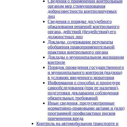
Сведения о применении контрольным
органом мер стимулирования
добросовестности контролируемых
лиц
Сведения о порядке досудебного
обжалования решений контрольного
органа, действий (бездействия) его
должностных лиц
Доклады, содержащие результаты
обобщения правоприменительной
практики контрольного органа
Доклады о муниципальном жилищном
контроле
Порядок проведения государственного
и муниципального контроля (надзора)
в условиях введенного моратория
Информация о способах и процедуре
самообследования (при ее наличии),
подготовки декларации соблюдения
обязательных требований
Иные сведения, предусмотренные
нормативно-правовыми актами и (или)
программой профилактики рисков
причинения вреда
Контроль на автомобильном транспорте и