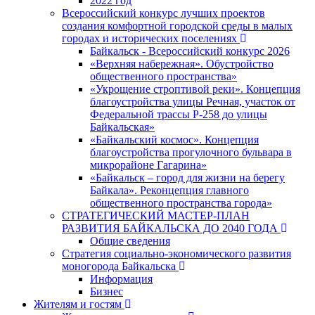
2022 год
Всероссийский конкурс лучших проектов
создания комфортной городской среды в малых
городах и исторических поселениях
Байкальск - Всероссийский конкурс 2026
«Верхняя набережная». Обустройство
общественного пространства»
«Укрощение строптивой реки». Концепция
благоустройства улицы Речная, участок от
Федеральной трассы Р-258 до улицы
Байкальская»
«Байкальский космос». Концепция
благоустройства прогулочного бульвара в
микрорайоне Гагарина»
«Байкальск – город для жизни на берегу
Байкала». Реконцепция главного
общественного пространства города»
СТРАТЕГИЧЕСКИЙ МАСТЕР-ПЛАН
РАЗВИТИЯ БАЙКАЛЬСКА ДО 2040 ГОДА
Общие сведения
Стратегия социально-экономического развития
моногорода Байкальска
Информация
Бизнес
Жителям и гостям