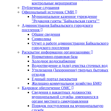
контрольные мероприятия
Публичные слушания
Официальный источник СМИ
Муниципальное казенное учреждение
"Редакция газеты "Байкальская газета""
Администрация Байкальского городского
поселения
Общие сведения
Символика
Отчет о работе администрации Байкальского
городского поселения
Раскрытие информации организациями
Нормативно-правовая база
Холодное водоснабжение
Водоотведение и (или) очистка сточных вод
Утилизация (Захоронение) твердых бытовых
отходов
Единый портал раскрытия
Жилищно-коммунальное хозяйство БМО
Кадровое обеспечение ОМС
Сведения о вакантных должностях
муниципальной службы, имеющихся в
органе местного самоуправления
Порядок поступления на муниципальную
службу