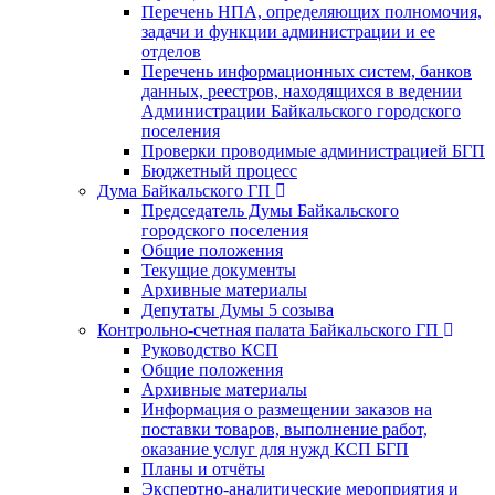
Перечень НПА, определяющих полномочия,
задачи и функции администрации и ее
отделов
Перечень информационных систем, банков
данных, реестров, находящихся в ведении
Администрации Байкальского городского
поселения
Проверки проводимые администрацией БГП
Бюджетный процесс
Дума Байкальского ГП
Председатель Думы Байкальского
городского поселения
Общие положения
Текущие документы
Архивные материалы
Депутаты Думы 5 созыва
Контрольно-счетная палата Байкальского ГП
Руководство КСП
Общие положения
Архивные материалы
Информация о размещении заказов на
поставки товаров, выполнение работ,
оказание услуг для нужд КСП БГП
Планы и отчёты
Экспертно-аналитические мероприятия и