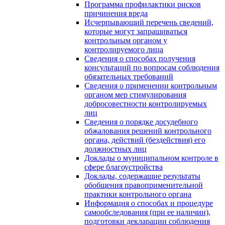
Программа профилактики рисков
причинения вреда
Исчерпывающий перечень сведений,
которые могут запрашиваться
контрольным органом у
контролируемого лица
Сведения о способах получения
консультаций по вопросам соблюдения
обязательных требований
Сведения о применении контрольным
органом мер стимулирования
добросовестности контролируемых
лиц
Сведения о порядке досудебного
обжалования решений контрольного
органа, действий (бездействия) его
должностных лиц
Доклады о муниципальном контроле в
сфере благоустройства
Доклады, содержащие результаты
обобщения правоприменительной
практики контрольного органа
Информация о способах и процедуре
самообследования (при ее наличии),
подготовки декларации соблюдения