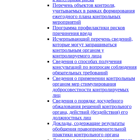
Перечень объектов контроля,
учитываемых в рамках формирования
ежегодного плана контрольных
мероприятий
Программа профилактики рисков
причинения вреда
Исчерпывающий перечень сведений,
которые могут запрашиваться
контрольным органом у
контролируемого лица
Сведения о способах получения
консультаций по вопросам соблюдения
обязательных требований
Сведения о применении контрольным
органом мер стимулирования
добросовестности контролируемых
лиц
Сведения о порядке досудебного
обжалования решений контрольного
органа, действий (бездействия) его
должностных лиц
Доклады, содержащие результаты
обобщения правоприменительной
практики контрольного органа