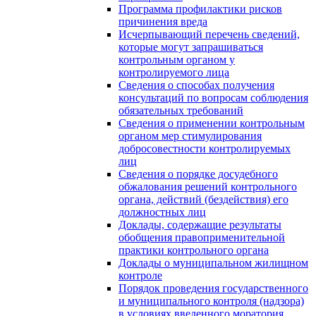
Программа профилактики рисков
причинения вреда
Исчерпывающий перечень сведений,
которые могут запрашиваться
контрольным органом у
контролируемого лица
Сведения о способах получения
консультаций по вопросам соблюдения
обязательных требований
Сведения о применении контрольным
органом мер стимулирования
добросовестности контролируемых
лиц
Сведения о порядке досудебного
обжалования решений контрольного
органа, действий (бездействия) его
должностных лиц
Доклады, содержащие результаты
обобщения правоприменительной
практики контрольного органа
Доклады о муниципальном жилищном
контроле
Порядок проведения государственного
и муниципального контроля (надзора)
в условиях введенного моратория