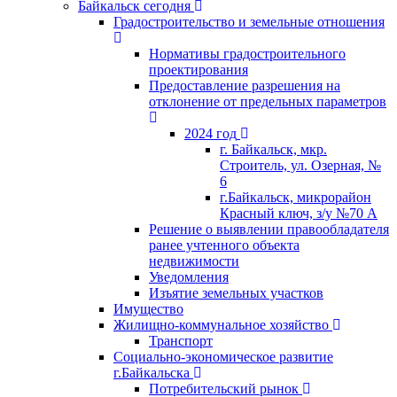
Байкальск сегодня
Градостроительство и земельные отношения
Нормативы градостроительного
проектирования
Предоставление разрешения на
отклонение от предельных параметров
2024 год
г. Байкальск, мкр.
Строитель, ул. Озерная, №
6
г.Байкальск, микрорайон
Красный ключ, з/у №70 А
Решение о выявлении правообладателя
ранее учтенного объекта
недвижимости
Уведомления
Изъятие земельных участков
Имущество
Жилищно-коммунальное хозяйство
Транспорт
Социально-экономическое развитие
г.Байкальска
Потребительский рынок