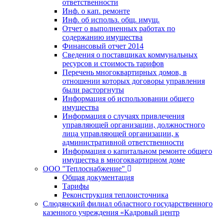
ответственности
Инф. о кап. ремонте
Инф. об использ. общ. имущ.
Отчет о выполненных работах по
содержанию имущества
Финансовый отчет 2014
Сведения о поставщиках коммунальных
ресурсов и стоимость тарифов
Перечень многоквартирных домов, в
отношении которых договоры управления
были расторгнуты
Информация об использовании общего
имущества
Информация о случаях привлечения
управляющей организации, должностного
лица управляющей организации, к
административной ответственности
Информация о капитальном ремонте общего
имущества в многоквартирном доме
ООО "Теплоснабжение"
Общая документация
Тарифы
Реконструкция теплоисточника
Слюдянский филиал областного государственного
казенного учреждения «Кадровый центр