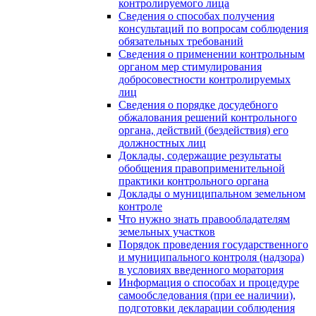
контролируемого лица
Сведения о способах получения
консультаций по вопросам соблюдения
обязательных требований
Сведения о применении контрольным
органом мер стимулирования
добросовестности контролируемых
лиц
Сведения о порядке досудебного
обжалования решений контрольного
органа, действий (бездействия) его
должностных лиц
Доклады, содержащие результаты
обобщения правоприменительной
практики контрольного органа
Доклады о муниципальном земельном
контроле
Что нужно знать правообладателям
земельных участков
Порядок проведения государственного
и муниципального контроля (надзора)
в условиях введенного моратория
Информация о способах и процедуре
самообследования (при ее наличии),
подготовки декларации соблюдения