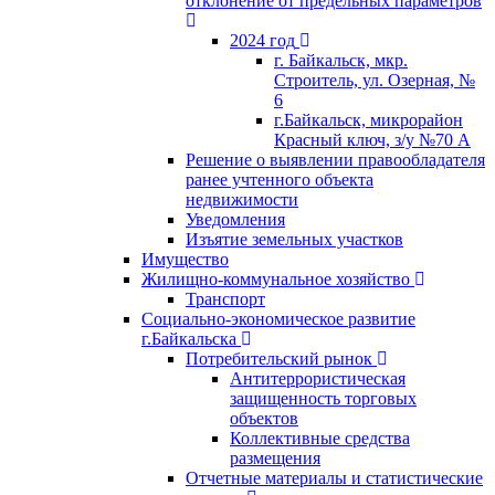
отклонение от предельных параметров
2024 год
г. Байкальск, мкр.
Строитель, ул. Озерная, №
6
г.Байкальск, микрорайон
Красный ключ, з/у №70 А
Решение о выявлении правообладателя
ранее учтенного объекта
недвижимости
Уведомления
Изъятие земельных участков
Имущество
Жилищно-коммунальное хозяйство
Транспорт
Социально-экономическое развитие
г.Байкальска
Потребительский рынок
Антитеррористическая
защищенность торговых
объектов
Коллективные средства
размещения
Отчетные материалы и статистические