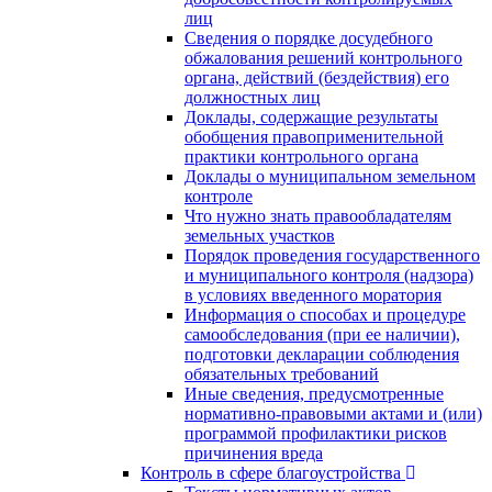
лиц
Сведения о порядке досудебного
обжалования решений контрольного
органа, действий (бездействия) его
должностных лиц
Доклады, содержащие результаты
обобщения правоприменительной
практики контрольного органа
Доклады о муниципальном земельном
контроле
Что нужно знать правообладателям
земельных участков
Порядок проведения государственного
и муниципального контроля (надзора)
в условиях введенного моратория
Информация о способах и процедуре
самообследования (при ее наличии),
подготовки декларации соблюдения
обязательных требований
Иные сведения, предусмотренные
нормативно-правовыми актами и (или)
программой профилактики рисков
причинения вреда
Контроль в сфере благоустройства