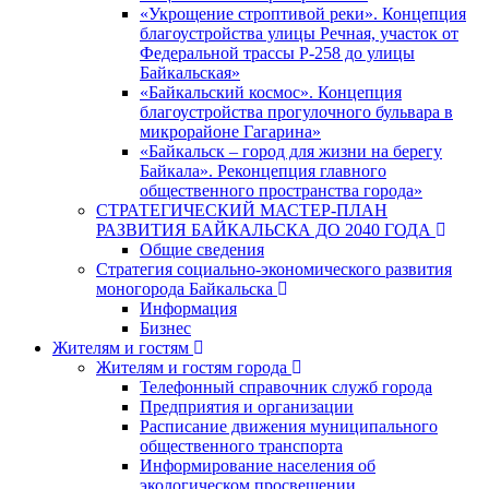
«Укрощение строптивой реки». Концепция
благоустройства улицы Речная, участок от
Федеральной трассы Р-258 до улицы
Байкальская»
«Байкальский космос». Концепция
благоустройства прогулочного бульвара в
микрорайоне Гагарина»
«Байкальск – город для жизни на берегу
Байкала». Реконцепция главного
общественного пространства города»
СТРАТЕГИЧЕСКИЙ МАСТЕР-ПЛАН
РАЗВИТИЯ БАЙКАЛЬСКА ДО 2040 ГОДА
Общие сведения
Стратегия социально-экономического развития
моногорода Байкальска
Информация
Бизнес
Жителям и гостям
Жителям и гостям города
Телефонный справочник служб города
Предприятия и организации
Расписание движения муниципального
общественного транспорта
Информирование населения об
экологическом просвещении