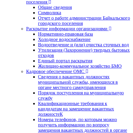
поселения
Общие сведения
Символика
Отчет о работе администрации Байкальского
городского поселения
Раскрытие информации организациями
Нормативно-правовая база
Холодное водоснабжение
Водоотведение и (или) очистка сточных вод
Утилизация (Захоронение) твердых бытовых
отходов
Единый портал раскрытия
Жилищно-коммунальное хозяйство БМО
Кадровое обеспечение ОМС
Сведения о вакантных должностях
муниципальной службы, имеющихся в
органе местного самоуправления
Порядок поступления на муниципальную
службу
Квалификационные требования к
кандидатам на замещение вакантных
должностеК
Номера телефонов, по которым можно
получить информацию по вопросу
замещения вакантных должностей в органе