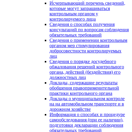
Исчерпывающий перечень сведений,
которые могут запрашиваться
контрольным органом у
контролируемого лица
Сведения о способах получения
консультаций по вопросам соблюдения
обязательных требований
Сведения о применении контрольным
органом мер стимулирования
добросовестности контролируемых
лиц
Сведения о порядке досудебного
обжалования решений контрольного
органа, действий (бездействия) его
должностных лиц
Доклады, содержащие результаты
обобщения правоприменительной
практики контрольного органа
Доклады о муниципальном контроле
на на автомобильном транспорте и в
дорожном хозяйстве
Информация о способах и процедуре
самообследования (при ее наличии),
подготовки декларации соблюдения
обязательных требований