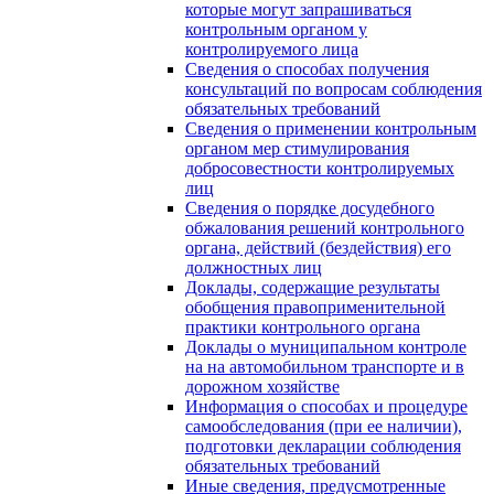
которые могут запрашиваться
контрольным органом у
контролируемого лица
Сведения о способах получения
консультаций по вопросам соблюдения
обязательных требований
Сведения о применении контрольным
органом мер стимулирования
добросовестности контролируемых
лиц
Сведения о порядке досудебного
обжалования решений контрольного
органа, действий (бездействия) его
должностных лиц
Доклады, содержащие результаты
обобщения правоприменительной
практики контрольного органа
Доклады о муниципальном контроле
на на автомобильном транспорте и в
дорожном хозяйстве
Информация о способах и процедуре
самообследования (при ее наличии),
подготовки декларации соблюдения
обязательных требований
Иные сведения, предусмотренные