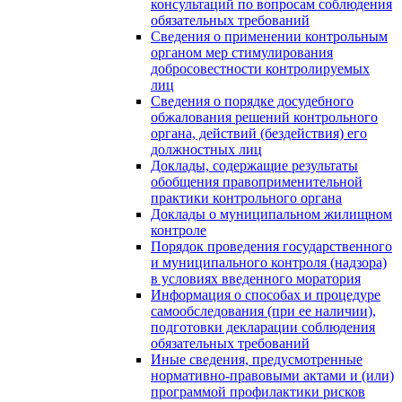
консультаций по вопросам соблюдения
обязательных требований
Сведения о применении контрольным
органом мер стимулирования
добросовестности контролируемых
лиц
Сведения о порядке досудебного
обжалования решений контрольного
органа, действий (бездействия) его
должностных лиц
Доклады, содержащие результаты
обобщения правоприменительной
практики контрольного органа
Доклады о муниципальном жилищном
контроле
Порядок проведения государственного
и муниципального контроля (надзора)
в условиях введенного моратория
Информация о способах и процедуре
самообследования (при ее наличии),
подготовки декларации соблюдения
обязательных требований
Иные сведения, предусмотренные
нормативно-правовыми актами и (или)
программой профилактики рисков