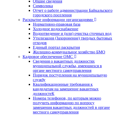
Общие сведения
Символика
Отчет о работе администрации Байкальского
городского поселения
Раскрытие информации организациями
Нормативно-правовая база
Холодное водоснабжение
Водоотведение и (или) очистка сточных вод
Утилизация (Захоронение) твердых бытовых
отходов
Единый портал раскрытия
Жилищно-коммунальное хозяйство БМО
Кадровое обеспечение ОМС
Сведения о вакантных должностях
муниципальной службы, имеющихся в
органе местного самоуправления
Порядок поступления на муниципальную
службу
Квалификационные требования к
кандидатам на замещение вакантных
должностеК
Номера телефонов, по которым можно
получить информацию по вопросу
замещения вакантных должностей в органе
местного самоуправления