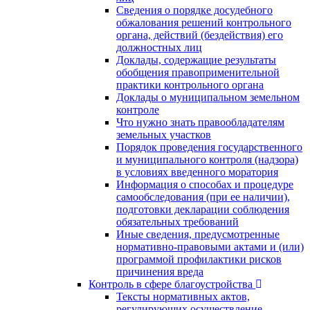
Сведения о порядке досудебного
обжалования решений контрольного
органа, действий (бездействия) его
должностных лиц
Доклады, содержащие результаты
обобщения правоприменительной
практики контрольного органа
Доклады о муниципальном земельном
контроле
Что нужно знать правообладателям
земельных участков
Порядок проведения государственного
и муниципального контроля (надзора)
в условиях введенного моратория
Информация о способах и процедуре
самообследования (при ее наличии),
подготовки декларации соблюдения
обязательных требований
Иные сведения, предусмотренные
нормативно-правовыми актами и (или)
программой профилактики рисков
причинения вреда
Контроль в сфере благоустройства
Тексты нормативных актов,
регулирующих осуществление