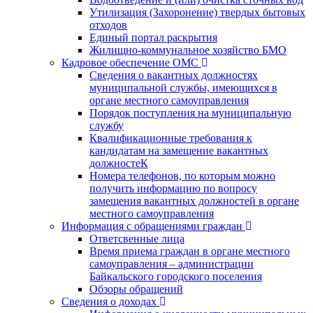
Утилизация (Захоронение) твердых бытовых
отходов
Единый портал раскрытия
Жилищно-коммунальное хозяйство БМО
Кадровое обеспечение ОМС
Сведения о вакантных должностях
муниципальной службы, имеющихся в
органе местного самоуправления
Порядок поступления на муниципальную
службу
Квалификационные требования к
кандидатам на замещение вакантных
должностеК
Номера телефонов, по которым можно
получить информацию по вопросу
замещения вакантных должностей в органе
местного самоуправления
Информация с обращениями граждан
Ответсвенные лица
Время приема граждан в органе местного
самоуправления – администрации
Байкальского городского поселения
Обзоры обращений
Сведения о доходах