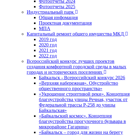
Фотоотчеты 2024
Фотоотчеты 2025
Индустриальный парк
Общая инфомация
Проектная документация
МПА
Капитальный ремонт общего имущества МКД
2019 год
2020 год
2021 год
2022 год
Всероссийский конкурс лучших проектов
создания комфортной городской среды в малых
городах и исторических поселениях
Байкальск - Всероссийский конкурс 2026
«Верхняя набережная». Обустройство
общественного пространства»
«Укрощение строптивой реки». Концепция
благоустройства улицы Речная, участок от
Федеральной трассы Р-258 до улицы
Байкальская»
«Байкальский космос». Концепция
благоустройства прогулочного бульвара в
микрорайоне Гагарина»
«Байкальск – город для жизни на берегу