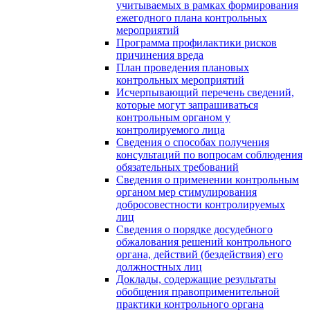
учитываемых в рамках формирования
ежегодного плана контрольных
мероприятий
Программа профилактики рисков
причинения вреда
План проведения плановых
контрольных мероприятий
Исчерпывающий перечень сведений,
которые могут запрашиваться
контрольным органом у
контролируемого лица
Сведения о способах получения
консультаций по вопросам соблюдения
обязательных требований
Сведения о применении контрольным
органом мер стимулирования
добросовестности контролируемых
лиц
Сведения о порядке досудебного
обжалования решений контрольного
органа, действий (бездействия) его
должностных лиц
Доклады, содержащие результаты
обобщения правоприменительной
практики контрольного органа