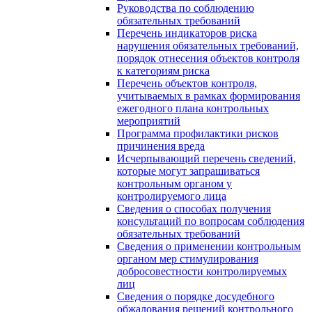
Руководства по соблюдению
обязательных требований
Перечень индикаторов риска
нарушения обязательных требований,
порядок отнесения объектов контроля
к категориям риска
Перечень объектов контроля,
учитываемых в рамках формирования
ежегодного плана контрольных
мероприятий
Программа профилактики рисков
причинения вреда
Исчерпывающий перечень сведений,
которые могут запрашиваться
контрольным органом у
контролируемого лица
Сведения о способах получения
консультаций по вопросам соблюдения
обязательных требований
Сведения о применении контрольным
органом мер стимулирования
добросовестности контролируемых
лиц
Сведения о порядке досудебного
обжалования решений контрольного