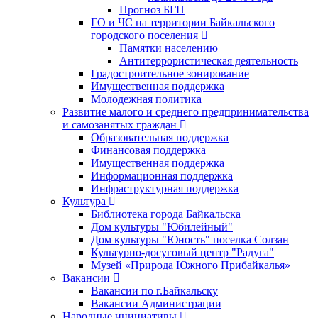
Прогноз БГП
ГО и ЧС на территории Байкальского
городского поселения
Памятки населению
Антитеррористическая деятельность
Градостроительное зонирование
Имущественная поддержка
Молодежная политика
Развитие малого и среднего предпринимательства
и самозанятых граждан
Образовательная поддержка
Финансовая поддержка
Имущественная поддержка
Информационная поддержка
Инфраструктурная поддержка
Культура
Библиотека города Байкальска
Дом культуры "Юбилейный"
Дом культуры "Юность" поселка Солзан
Культурно-досуговый центр "Радуга"
Музей «Природа Южного Прибайкалья»
Вакансии
Вакансии по г.Байкальску
Вакансии Администрации
Народные инициативы