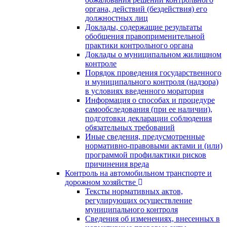
органа, действий (бездействия) его
должностных лиц
Доклады, содержащие результаты
обобщения правоприменительной
практики контрольного органа
Доклады о муниципальном жилищном
контроле
Порядок проведения государственного
и муниципального контроля (надзора)
в условиях введенного моратория
Информация о способах и процедуре
самообследования (при ее наличии),
подготовки декларации соблюдения
обязательных требований
Иные сведения, предусмотренные
нормативно-правовыми актами и (или)
программой профилактики рисков
причинения вреда
Контроль на автомобильном транспорте и
дорожном хозяйстве
Тексты нормативных актов,
регулирующих осуществление
муниципального контроля
Сведения об изменениях, внесенных в