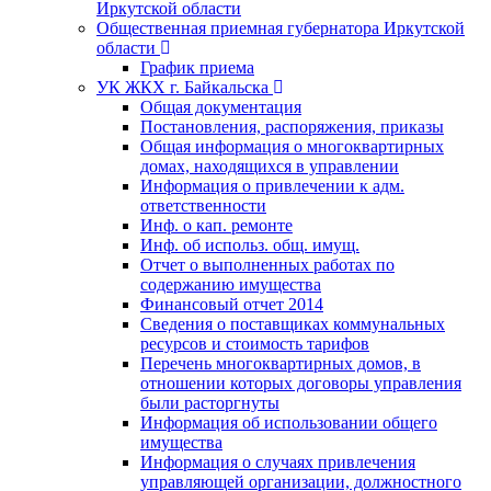
Иркутской области
Общественная приемная губернатора Иркутской
области
График приема
УК ЖКХ г. Байкальска
Общая документация
Постановления, распоряжения, приказы
Общая информация о многоквартирных
домах, находящихся в управлении
Информация о привлечении к адм.
ответственности
Инф. о кап. ремонте
Инф. об использ. общ. имущ.
Отчет о выполненных работах по
содержанию имущества
Финансовый отчет 2014
Сведения о поставщиках коммунальных
ресурсов и стоимость тарифов
Перечень многоквартирных домов, в
отношении которых договоры управления
были расторгнуты
Информация об использовании общего
имущества
Информация о случаях привлечения
управляющей организации, должностного