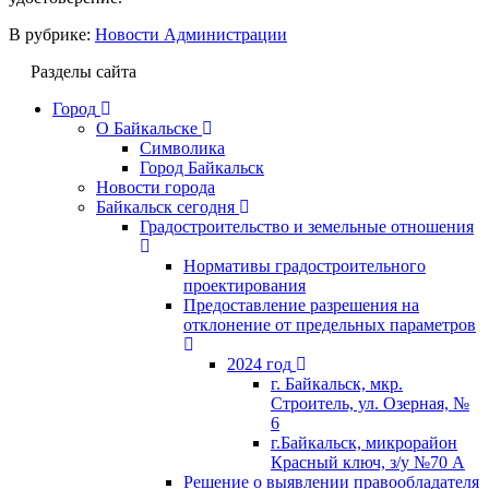
В рубрике:
Новости Администрации
Разделы сайта
Город
О Байкальске
Символика
Город Байкальск
Новости города
Байкальск сегодня
Градостроительство и земельные отношения
Нормативы градостроительного
проектирования
Предоставление разрешения на
отклонение от предельных параметров
2024 год
г. Байкальск, мкр.
Строитель, ул. Озерная, №
6
г.Байкальск, микрорайон
Красный ключ, з/у №70 А
Решение о выявлении правообладателя