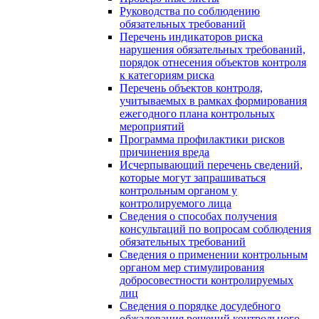
Руководства по соблюдению
обязательных требований
Перечень индикаторов риска
нарушения обязательных требований,
порядок отнесения объектов контроля
к категориям риска
Перечень объектов контроля,
учитываемых в рамках формирования
ежегодного плана контрольных
мероприятий
Программа профилактики рисков
причинения вреда
Исчерпывающий перечень сведений,
которые могут запрашиваться
контрольным органом у
контролируемого лица
Сведения о способах получения
консультаций по вопросам соблюдения
обязательных требований
Сведения о применении контрольным
органом мер стимулирования
добросовестности контролируемых
лиц
Сведения о порядке досудебного
обжалования решений контрольного