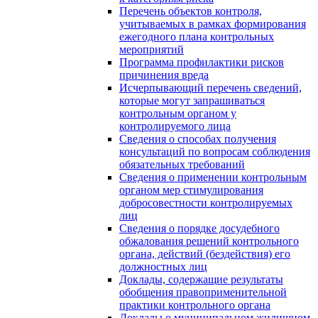
Перечень объектов контроля,
учитываемых в рамках формирования
ежегодного плана контрольных
мероприятий
Программа профилактики рисков
причинения вреда
Исчерпывающий перечень сведений,
которые могут запрашиваться
контрольным органом у
контролируемого лица
Сведения о способах получения
консультаций по вопросам соблюдения
обязательных требований
Сведения о применении контрольным
органом мер стимулирования
добросовестности контролируемых
лиц
Сведения о порядке досудебного
обжалования решений контрольного
органа, действий (бездействия) его
должностных лиц
Доклады, содержащие результаты
обобщения правоприменительной
практики контрольного органа
Доклады о муниципальном жилищном