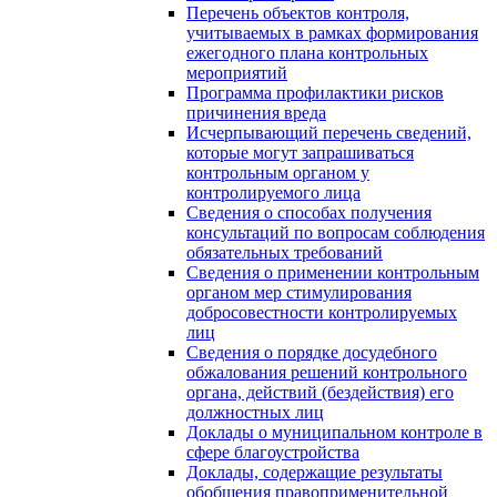
Перечень объектов контроля,
учитываемых в рамках формирования
ежегодного плана контрольных
мероприятий
Программа профилактики рисков
причинения вреда
Исчерпывающий перечень сведений,
которые могут запрашиваться
контрольным органом у
контролируемого лица
Сведения о способах получения
консультаций по вопросам соблюдения
обязательных требований
Сведения о применении контрольным
органом мер стимулирования
добросовестности контролируемых
лиц
Сведения о порядке досудебного
обжалования решений контрольного
органа, действий (бездействия) его
должностных лиц
Доклады о муниципальном контроле в
сфере благоустройства
Доклады, содержащие результаты
обобщения правоприменительной