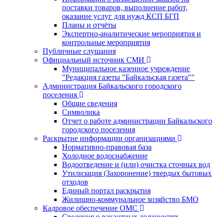
поставки товаров, выполнение работ,
оказание услуг для нужд КСП БГП
Планы и отчёты
Экспертно-аналитические мероприятия и
контрольные мероприятия
Публичные слушания
Официальный источник СМИ
Муниципальное казенное учреждение
"Редакция газеты "Байкальская газета""
Администрация Байкальского городского
поселения
Общие сведения
Символика
Отчет о работе администрации Байкальского
городского поселения
Раскрытие информации организациями
Нормативно-правовая база
Холодное водоснабжение
Водоотведение и (или) очистка сточных вод
Утилизация (Захоронение) твердых бытовых
отходов
Единый портал раскрытия
Жилищно-коммунальное хозяйство БМО
Кадровое обеспечение ОМС
Сведения о вакантных должностях