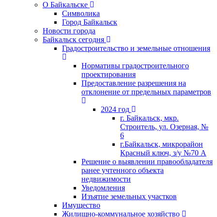
О Байкальске
Символика
Город Байкальск
Новости города
Байкальск сегодня
Градостроительство и земельные отношения
Нормативы градостроительного
проектирования
Предоставление разрешения на
отклонение от предельных параметров
2024 год
г. Байкальск, мкр.
Строитель, ул. Озерная, №
6
г.Байкальск, микрорайон
Красный ключ, з/у №70 А
Решение о выявлении правообладателя
ранее учтенного объекта
недвижимости
Уведомления
Изъятие земельных участков
Имущество
Жилищно-коммунальное хозяйство