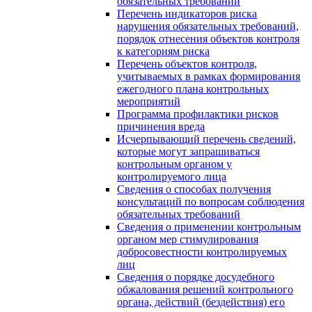
обязательных требований
Перечень индикаторов риска
нарушения обязательных требований,
порядок отнесения объектов контроля
к категориям риска
Перечень объектов контроля,
учитываемых в рамках формирования
ежегодного плана контрольных
мероприятий
Программа профилактики рисков
причинения вреда
Исчерпывающий перечень сведений,
которые могут запрашиваться
контрольным органом у
контролируемого лица
Сведения о способах получения
консультаций по вопросам соблюдения
обязательных требований
Сведения о применении контрольным
органом мер стимулирования
добросовестности контролируемых
лиц
Сведения о порядке досудебного
обжалования решений контрольного
органа, действий (бездействия) его