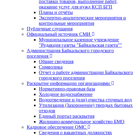
поставки товаров, выполнение работ,
оказание услуг для нужд КСП БГП
Планы и отчёты
Экспертно-аналитические мероприятия и
контрольные мероприятия
Публичные слушания
Официальный источник СМИ
Муниципальное казенное учреждение
"Редакция газеты "Байкальская газета""
Администрация Байкальского городского
поселения
Общие сведения
Символика
Отчет о работе администрации Байкальского
городского поселения
Раскрытие информации организациями
Нормативно-правовая база
Холодное водоснабжение
Водоотведение и (или) очистка сточных вод
Утилизация (Захоронение) твердых бытовых
отходов
Единый портал раскрытия
Жилищно-коммунальное хозяйство БМО
Кадровое обеспечение ОМС
Сведения о вакантных должностях