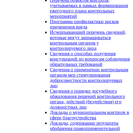
Перечень объектов контроля,
учитываемых в рамках формирования
ежегодного плана контрольных
мероприятий
Программа профилактики рисков
причинения вреда
Исчерпывающий перечень сведений,
которые могут запрашиваться
контрольным органом у
контролируемого лица
Сведения о способах получения
консультаций по вопросам соблюдения
обязательных требований
Сведения о применении контрольным
органом мер стимулирования
добросовестности контролируемых
лиц
Сведения о порядке досудебного
обжалования решений контрольного
органа, действий (бездействия) его
должностных лиц
Доклады о муниципальном контроле в
сфере благоустройства
Доклады, содержащие результаты
обобщения правоприменительной