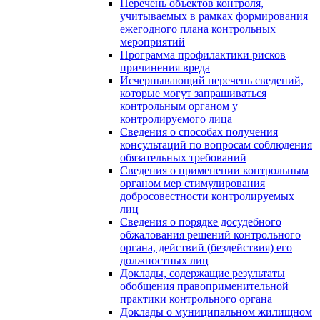
Перечень объектов контроля,
учитываемых в рамках формирования
ежегодного плана контрольных
мероприятий
Программа профилактики рисков
причинения вреда
Исчерпывающий перечень сведений,
которые могут запрашиваться
контрольным органом у
контролируемого лица
Сведения о способах получения
консультаций по вопросам соблюдения
обязательных требований
Сведения о применении контрольным
органом мер стимулирования
добросовестности контролируемых
лиц
Сведения о порядке досудебного
обжалования решений контрольного
органа, действий (бездействия) его
должностных лиц
Доклады, содержащие результаты
обобщения правоприменительной
практики контрольного органа
Доклады о муниципальном жилищном