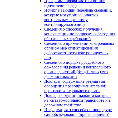
Программа профилактики рисков
причинения вреда
Исчерпывающий перечень сведений,
которые могут запрашиваться
контрольным органом у
контролируемого лица
Сведения о способах получения
консультаций по вопросам соблюдения
обязательных требований
Сведения о применении контрольным
органом мер стимулирования
добросовестности контролируемых
лиц
Сведения о порядке досудебного
обжалования решений контрольного
органа, действий (бездействия) его
должностных лиц
Доклады, содержащие результаты
обобщения правоприменительной
практики контрольного органа
Доклады о муниципальном контроле
на на автомобильном транспорте и в
дорожном хозяйстве
Информация о способах и процедуре
самообследования (при ее наличии),