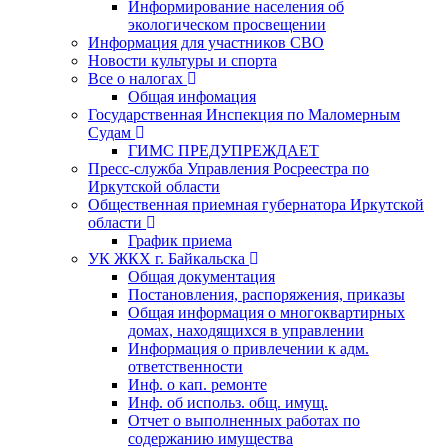
Информирование населения об
экологическом просвещении
Информация для участников СВО
Новости культуры и спорта
Все о налогах
Общая инфомация
Государственная Инспекция по Маломерным
Судам
ГИМС ПРЕДУПРЕЖДАЕТ
Пресс-служба Управления Росреестра по
Иркутской области
Общественная приемная губернатора Иркутской
области
График приема
УК ЖКХ г. Байкальска
Общая документация
Постановления, распоряжения, приказы
Общая информация о многоквартирных
домах, находящихся в управлении
Информация о привлечении к адм.
ответственности
Инф. о кап. ремонте
Инф. об использ. общ. имущ.
Отчет о выполненных работах по
содержанию имущества