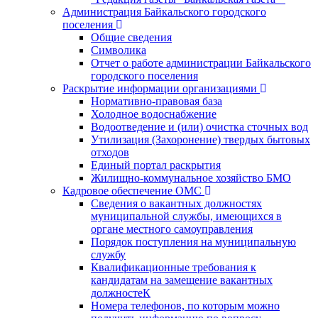
Администрация Байкальского городского
поселения
Общие сведения
Символика
Отчет о работе администрации Байкальского
городского поселения
Раскрытие информации организациями
Нормативно-правовая база
Холодное водоснабжение
Водоотведение и (или) очистка сточных вод
Утилизация (Захоронение) твердых бытовых
отходов
Единый портал раскрытия
Жилищно-коммунальное хозяйство БМО
Кадровое обеспечение ОМС
Сведения о вакантных должностях
муниципальной службы, имеющихся в
органе местного самоуправления
Порядок поступления на муниципальную
службу
Квалификационные требования к
кандидатам на замещение вакантных
должностеК
Номера телефонов, по которым можно