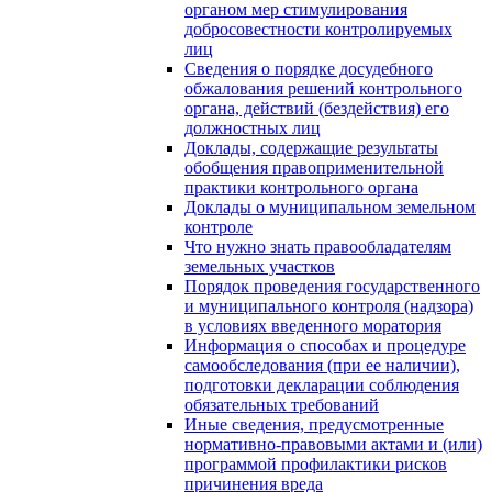
органом мер стимулирования
добросовестности контролируемых
лиц
Сведения о порядке досудебного
обжалования решений контрольного
органа, действий (бездействия) его
должностных лиц
Доклады, содержащие результаты
обобщения правоприменительной
практики контрольного органа
Доклады о муниципальном земельном
контроле
Что нужно знать правообладателям
земельных участков
Порядок проведения государственного
и муниципального контроля (надзора)
в условиях введенного моратория
Информация о способах и процедуре
самообследования (при ее наличии),
подготовки декларации соблюдения
обязательных требований
Иные сведения, предусмотренные
нормативно-правовыми актами и (или)
программой профилактики рисков
причинения вреда