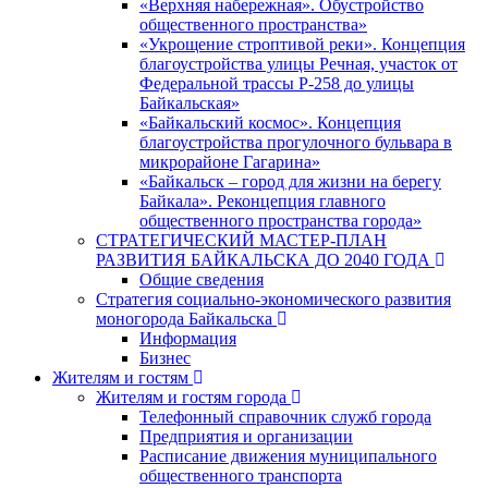
«Верхняя набережная». Обустройство
общественного пространства»
«Укрощение строптивой реки». Концепция
благоустройства улицы Речная, участок от
Федеральной трассы Р-258 до улицы
Байкальская»
«Байкальский космос». Концепция
благоустройства прогулочного бульвара в
микрорайоне Гагарина»
«Байкальск – город для жизни на берегу
Байкала». Реконцепция главного
общественного пространства города»
СТРАТЕГИЧЕСКИЙ МАСТЕР-ПЛАН
РАЗВИТИЯ БАЙКАЛЬСКА ДО 2040 ГОДА
Общие сведения
Стратегия социально-экономического развития
моногорода Байкальска
Информация
Бизнес
Жителям и гостям
Жителям и гостям города
Телефонный справочник служб города
Предприятия и организации
Расписание движения муниципального
общественного транспорта