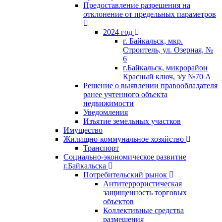
Предоставление разрешения на
отклонение от предельных параметров
2024 год
г. Байкальск, мкр.
Строитель, ул. Озерная, №
6
г.Байкальск, микрорайон
Красный ключ, з/у №70 А
Решение о выявлении правообладателя
ранее учтенного объекта
недвижимости
Уведомления
Изъятие земельных участков
Имущество
Жилищно-коммунальное хозяйство
Транспорт
Социально-экономическое развитие
г.Байкальска
Потребительский рынок
Антитеррористическая
защищенность торговых
объектов
Коллективные средства
размещения