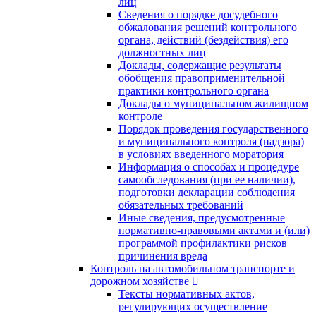
лиц
Сведения о порядке досудебного
обжалования решений контрольного
органа, действий (бездействия) его
должностных лиц
Доклады, содержащие результаты
обобщения правоприменительной
практики контрольного органа
Доклады о муниципальном жилищном
контроле
Порядок проведения государственного
и муниципального контроля (надзора)
в условиях введенного моратория
Информация о способах и процедуре
самообследования (при ее наличии),
подготовки декларации соблюдения
обязательных требований
Иные сведения, предусмотренные
нормативно-правовыми актами и (или)
программой профилактики рисков
причинения вреда
Контроль на автомобильном транспорте и
дорожном хозяйстве
Тексты нормативных актов,
регулирующих осуществление