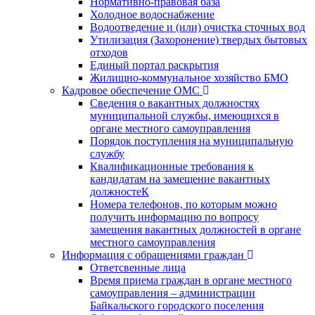
Нормативно-правовая база
Холодное водоснабжение
Водоотведение и (или) очистка сточных вод
Утилизация (Захоронение) твердых бытовых
отходов
Единый портал раскрытия
Жилищно-коммунальное хозяйство БМО
Кадровое обеспечение ОМС
Сведения о вакантных должностях
муниципальной службы, имеющихся в
органе местного самоуправления
Порядок поступления на муниципальную
службу
Квалификационные требования к
кандидатам на замещение вакантных
должностеК
Номера телефонов, по которым можно
получить информацию по вопросу
замещения вакантных должностей в органе
местного самоуправления
Информация с обращениями граждан
Ответсвенные лица
Время приема граждан в органе местного
самоуправления – администрации
Байкальского городского поселения