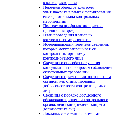
к категориям риска
Перечень объектов контроля,
учитываемых в рамках формирования
ежегодного плана контрольных
мероприятий
Программа профилактики рисков
причинения вреда
План проведения плановых
контрольных мероприятий
Исчерпывающий перечень сведений,
которые могут запрашиваться
контрольным органом у
контролируемого лица
Сведения о способах получения
консультаций по вопросам соблюдения
обязательных требований
Сведения о применении контрольным
органом мер стимулирования
добросовестности контролируемых
лиц
Сведения о порядке досудебного
обжалования решений контрольного
органа, действий (бездействия) его
должностных лиц
Доклады, содержащие результаты