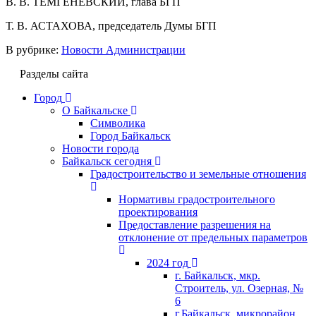
В. В. ТЕМГЕНЕВСКИЙ, глава БГП
Т. В. АСТАХОВА, председатель Думы БГП
В рубрике:
Новости Администрации
Разделы сайта
Город
О Байкальске
Символика
Город Байкальск
Новости города
Байкальск сегодня
Градостроительство и земельные отношения
Нормативы градостроительного
проектирования
Предоставление разрешения на
отклонение от предельных параметров
2024 год
г. Байкальск, мкр.
Строитель, ул. Озерная, №
6
г.Байкальск, микрорайон