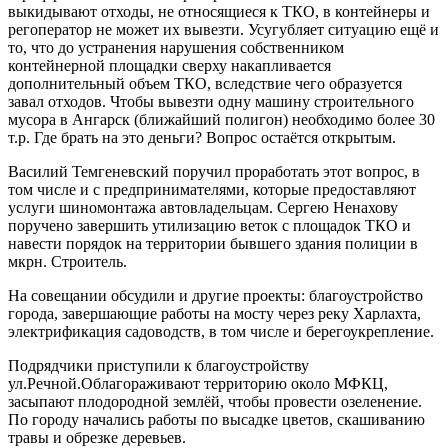
выкидывают отходы, не относящиеся к ТКО, в контейнеры и
регоператор не может их вывезти. Усугубляет ситуацию ещё и
то, что до устранения нарушения собственником
контейнерной площадки сверху накапливается
дополнительный объем ТКО, вследствие чего образуется
завал отходов. Чтобы вывезти одну машину строительного
мусора в Ангарск (ближайший полигон) необходимо более 30
т.р. Где брать на это деньги? Вопрос остаётся открытым.
Василий Темгеневский поручил проработать этот вопрос, в
том числе и с предпринимателями, которые предоставляют
услуги шиномонтажа автовладельцам. Сергею Ненахову
поручено завершить утилизацию веток с площадок ТКО и
навести порядок на территории бывшего здания полиции в
мкрн. Строитель.
На совещании обсудили и другие проекты: благоустройство
города, завершающие работы на мосту через реку Харлахта,
электрификация садоводств, в том числе и берегоукрепление.
Подрядчики приступили к благоустройству
ул.Речной.Облагораживают территорию около МФКЦ,
засыпают плодородной землёй, чтобы провести озеленение.
По городу начались работы по высадке цветов, скашиванию
травы и обрезке деревьев.