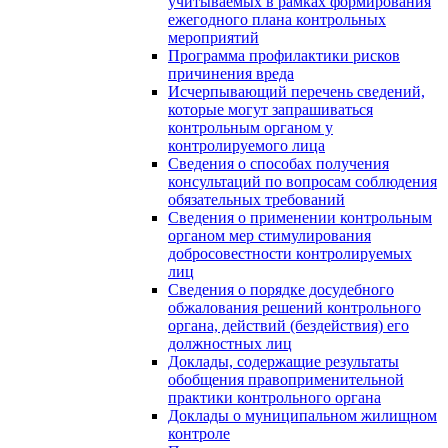
учитываемых в рамках формирования
ежегодного плана контрольных
мероприятий
Программа профилактики рисков
причинения вреда
Исчерпывающий перечень сведений,
которые могут запрашиваться
контрольным органом у
контролируемого лица
Сведения о способах получения
консультаций по вопросам соблюдения
обязательных требований
Сведения о применении контрольным
органом мер стимулирования
добросовестности контролируемых
лиц
Сведения о порядке досудебного
обжалования решений контрольного
органа, действий (бездействия) его
должностных лиц
Доклады, содержащие результаты
обобщения правоприменительной
практики контрольного органа
Доклады о муниципальном жилищном
контроле