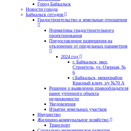
Город Байкальск
Новости города
Байкальск сегодня
Градостроительство и земельные отношения
Нормативы градостроительного
проектирования
Предоставление разрешения на
отклонение от предельных параметров
2024 год
г. Байкальск, мкр.
Строитель, ул. Озерная, №
6
г.Байкальск, микрорайон
Красный ключ, з/у №70 А
Решение о выявлении правообладателя
ранее учтенного объекта
недвижимости
Уведомления
Изъятие земельных участков
Имущество
Жилищно-коммунальное хозяйство
Транспорт
Социально-экономическое развитие