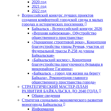
2020 год
2021 год
2022 год
Всероссийский конкурс лучших проектов
создания комфортной городской среды в малых
городах и исторических поселениях
Байкальск - Всероссийский конкурс 2026
«Верхняя набережная». Обустройство
общественного пространства»
«Укрощение строптивой реки». Концепция
благоустройства улицы Речная, участок от
Федеральной трассы Р-258 до улицы
Байкальская»
«Байкальский космос». Концепция
благоустройства прогулочного бульвара в
микрорайоне Гагарина»
«Байкальск – город для жизни на берегу
Байкала». Реконцепция главного
общественного пространства города»
СТРАТЕГИЧЕСКИЙ МАСТЕР-ПЛАН
РАЗВИТИЯ БАЙКАЛЬСКА ДО 2040 ГОДА
Общие сведения
Стратегия социально-экономического развития
моногорода Байкальска
Информация