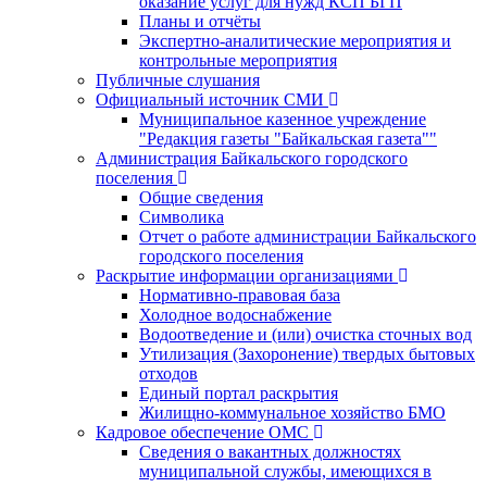
оказание услуг для нужд КСП БГП
Планы и отчёты
Экспертно-аналитические мероприятия и
контрольные мероприятия
Публичные слушания
Официальный источник СМИ
Муниципальное казенное учреждение
"Редакция газеты "Байкальская газета""
Администрация Байкальского городского
поселения
Общие сведения
Символика
Отчет о работе администрации Байкальского
городского поселения
Раскрытие информации организациями
Нормативно-правовая база
Холодное водоснабжение
Водоотведение и (или) очистка сточных вод
Утилизация (Захоронение) твердых бытовых
отходов
Единый портал раскрытия
Жилищно-коммунальное хозяйство БМО
Кадровое обеспечение ОМС
Сведения о вакантных должностях
муниципальной службы, имеющихся в