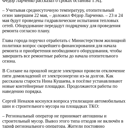
Фёдор Ларченко рассказал о сроках останова ТЭЦ.
– Учитывая среднесуточную температуру, отопительный
сезон завершим 22 мая, – доложил Фёдор Ларченко. – 23 и 24
мая будут проведены гидравлические испытания тепловых
сетей. Оборудование передадут подрядчику для проведения
ремонта согласно плану.
Глава города поручил отработать с Министерством жилищной
политики вопрос скорейшего финансирования для начала
ремонта и приобретения необходимого оборудования, чтобы
завершить все ремонтные работы до начала отопительного
сезона.
В Солзане на прошлой неделе электрики провели отключение
пяти домовладений от электроэнергии из-за долгов. Как
рассказала староста Нина Кушаева, в посёлке устанавливают
новые контейнерные площадки. Продолжаются работы по
наведению порядка.
Сергей Ненахов коснулся вопроса утилизации автомобильных
шин и строительного мусора на площадках ТКО:
– Региональный оператор не принимает автошины и
строительный мусор. Вывоз этого типа отходов не включён в
тариф регионального оператора. Жители постоянно