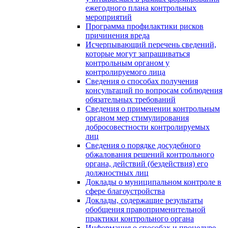
ежегодного плана контрольных
мероприятий
Программа профилактики рисков
причинения вреда
Исчерпывающий перечень сведений,
которые могут запрашиваться
контрольным органом у
контролируемого лица
Сведения о способах получения
консультаций по вопросам соблюдения
обязательных требований
Сведения о применении контрольным
органом мер стимулирования
добросовестности контролируемых
лиц
Сведения о порядке досудебного
обжалования решений контрольного
органа, действий (бездействия) его
должностных лиц
Доклады о муниципальном контроле в
сфере благоустройства
Доклады, содержащие результаты
обобщения правоприменительной
практики контрольного органа
Информация о способах и процедуре