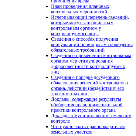
причинения вреда
План проведения плановых
контрольных мероприятий
Исчерпывающий перечень сведений,
которые могут запрашиваться
контрольным органом у
контролируемого лица
Сведения о способах получения
консультаций по вопросам соблюдения
обязательных требований
Сведения о применении контрольным
органом мер стимулирования
добросовестности контролируемых
лиц
Сведения о порядке досудебного
обжалования решений контрольного
органа, действий (бездействия) его
должностных лиц
Доклады, содержащие результаты
обобщения правоприменительной
практики контрольного органа
Доклады о муниципальном земельном
контроле
Что нужно знать правообладателям
земельных участков