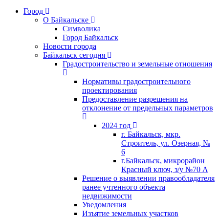
Город
О Байкальске
Символика
Город Байкальск
Новости города
Байкальск сегодня
Градостроительство и земельные отношения
Нормативы градостроительного
проектирования
Предоставление разрешения на
отклонение от предельных параметров
2024 год
г. Байкальск, мкр.
Строитель, ул. Озерная, №
6
г.Байкальск, микрорайон
Красный ключ, з/у №70 А
Решение о выявлении правообладателя
ранее учтенного объекта
недвижимости
Уведомления
Изъятие земельных участков