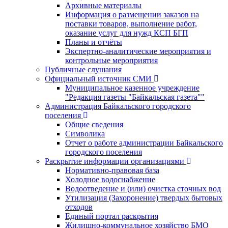
Архивные материалы
Информация о размещении заказов на
поставки товаров, выполнение работ,
оказание услуг для нужд КСП БГП
Планы и отчёты
Экспертно-аналитические мероприятия и
контрольные мероприятия
Публичные слушания
Официальный источник СМИ
Муниципальное казенное учреждение
"Редакция газеты "Байкальская газета""
Администрация Байкальского городского
поселения
Общие сведения
Символика
Отчет о работе администрации Байкальского
городского поселения
Раскрытие информации организациями
Нормативно-правовая база
Холодное водоснабжение
Водоотведение и (или) очистка сточных вод
Утилизация (Захоронение) твердых бытовых
отходов
Единый портал раскрытия
Жилищно-коммунальное хозяйство БМО