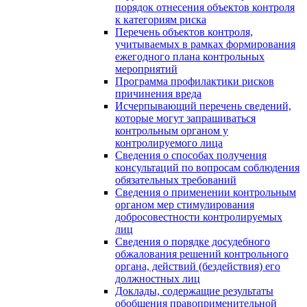
порядок отнесения объектов контроля
к категориям риска
Перечень объектов контроля,
учитываемых в рамках формирования
ежегодного плана контрольных
мероприятий
Программа профилактики рисков
причинения вреда
Исчерпывающий перечень сведений,
которые могут запрашиваться
контрольным органом у
контролируемого лица
Сведения о способах получения
консультаций по вопросам соблюдения
обязательных требований
Сведения о применении контрольным
органом мер стимулирования
добросовестности контролируемых
лиц
Сведения о порядке досудебного
обжалования решений контрольного
органа, действий (бездействия) его
должностных лиц
Доклады, содержащие результаты
обобщения правоприменительной