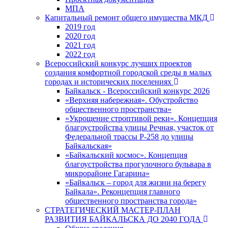
МПА
Капитальный ремонт общего имущества МКД
2019 год
2020 год
2021 год
2022 год
Всероссийский конкурс лучших проектов
создания комфортной городской среды в малых
городах и исторических поселениях
Байкальск - Всероссийский конкурс 2026
«Верхняя набережная». Обустройство
общественного пространства»
«Укрощение строптивой реки». Концепция
благоустройства улицы Речная, участок от
Федеральной трассы Р-258 до улицы
Байкальская»
«Байкальский космос». Концепция
благоустройства прогулочного бульвара в
микрорайоне Гагарина»
«Байкальск – город для жизни на берегу
Байкала». Реконцепция главного
общественного пространства города»
СТРАТЕГИЧЕСКИЙ МАСТЕР-ПЛАН
РАЗВИТИЯ БАЙКАЛЬСКА ДО 2040 ГОДА