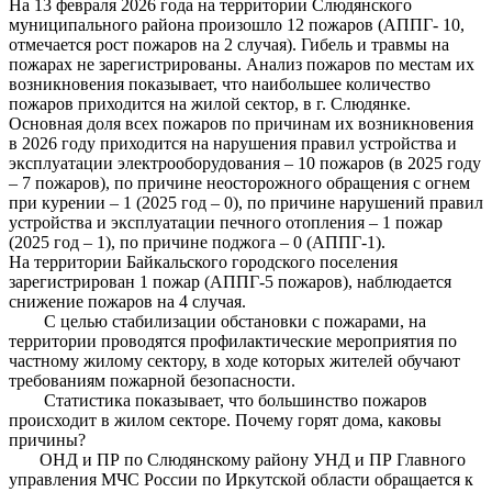
На 13 февраля 2026 года на территории Слюдянского
муниципального района произошло 12 пожаров (АППГ- 10,
отмечается рост пожаров на 2 случая). Гибель и травмы на
пожарах не зарегистрированы. Анализ пожаров по местам их
возникновения показывает, что наибольшее количество
пожаров приходится на жилой сектор, в г. Слюдянке.
Основная доля всех пожаров по причинам их возникновения
в 2026 году приходится на нарушения правил устройства и
эксплуатации электрооборудования – 10 пожаров (в 2025 году
– 7 пожаров), по причине неосторожного обращения с огнем
при курении – 1 (2025 год – 0), по причине нарушений правил
устройства и эксплуатации печного отопления – 1 пожар
(2025 год – 1), по причине поджога – 0 (АППГ-1).
На территории Байкальского городского поселения
зарегистрирован 1 пожар (АППГ-5 пожаров), наблюдается
снижение пожаров на 4 случая.
С целью стабилизации обстановки с пожарами, на
территории проводятся профилактические мероприятия по
частному жилому сектору, в ходе которых жителей обучают
требованиям пожарной безопасности.
Статистика показывает, что большинство пожаров
происходит в жилом секторе. Почему горят дома, каковы
причины?
ОНД и ПР по Слюдянскому району УНД и ПР Главного
управления МЧС России по Иркутской области обращается к