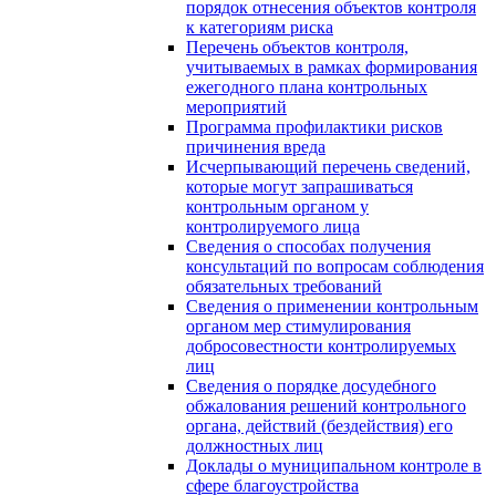
порядок отнесения объектов контроля
к категориям риска
Перечень объектов контроля,
учитываемых в рамках формирования
ежегодного плана контрольных
мероприятий
Программа профилактики рисков
причинения вреда
Исчерпывающий перечень сведений,
которые могут запрашиваться
контрольным органом у
контролируемого лица
Сведения о способах получения
консультаций по вопросам соблюдения
обязательных требований
Сведения о применении контрольным
органом мер стимулирования
добросовестности контролируемых
лиц
Сведения о порядке досудебного
обжалования решений контрольного
органа, действий (бездействия) его
должностных лиц
Доклады о муниципальном контроле в
сфере благоустройства