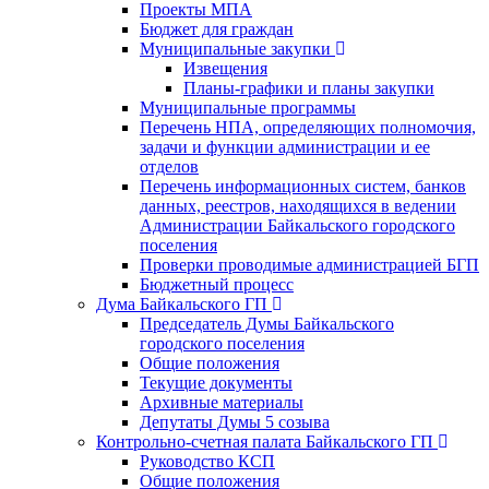
Проекты МПА
Бюджет для граждан
Муниципальные закупки
Извещения
Планы-графики и планы закупки
Муниципальные программы
Перечень НПА, определяющих полномочия,
задачи и функции администрации и ее
отделов
Перечень информационных систем, банков
данных, реестров, находящихся в ведении
Администрации Байкальского городского
поселения
Проверки проводимые администрацией БГП
Бюджетный процесс
Дума Байкальского ГП
Председатель Думы Байкальского
городского поселения
Общие положения
Текущие документы
Архивные материалы
Депутаты Думы 5 созыва
Контрольно-счетная палата Байкальского ГП
Руководство КСП
Общие положения