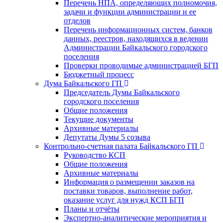
Перечень НПА, определяющих полномочия,
задачи и функции администрации и ее
отделов
Перечень информационных систем, банков
данных, реестров, находящихся в ведении
Администрации Байкальского городского
поселения
Проверки проводимые администрацией БГП
Бюджетный процесс
Дума Байкальского ГП
Председатель Думы Байкальского
городского поселения
Общие положения
Текущие документы
Архивные материалы
Депутаты Думы 5 созыва
Контрольно-счетная палата Байкальского ГП
Руководство КСП
Общие положения
Архивные материалы
Информация о размещении заказов на
поставки товаров, выполнение работ,
оказание услуг для нужд КСП БГП
Планы и отчёты
Экспертно-аналитические мероприятия и