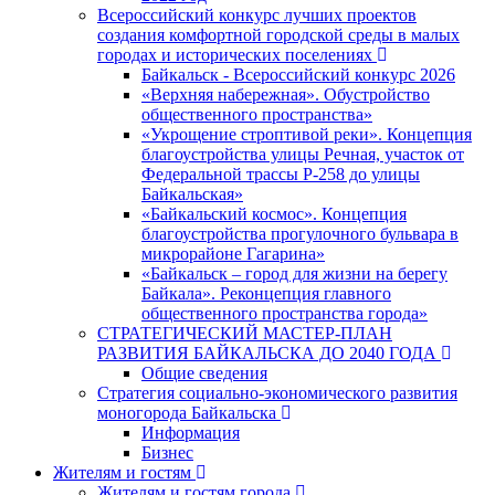
Всероссийский конкурс лучших проектов
создания комфортной городской среды в малых
городах и исторических поселениях
Байкальск - Всероссийский конкурс 2026
«Верхняя набережная». Обустройство
общественного пространства»
«Укрощение строптивой реки». Концепция
благоустройства улицы Речная, участок от
Федеральной трассы Р-258 до улицы
Байкальская»
«Байкальский космос». Концепция
благоустройства прогулочного бульвара в
микрорайоне Гагарина»
«Байкальск – город для жизни на берегу
Байкала». Реконцепция главного
общественного пространства города»
СТРАТЕГИЧЕСКИЙ МАСТЕР-ПЛАН
РАЗВИТИЯ БАЙКАЛЬСКА ДО 2040 ГОДА
Общие сведения
Стратегия социально-экономического развития
моногорода Байкальска
Информация
Бизнес
Жителям и гостям
Жителям и гостям города