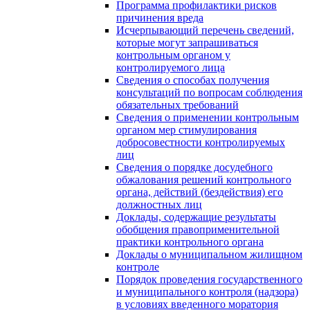
Программа профилактики рисков
причинения вреда
Исчерпывающий перечень сведений,
которые могут запрашиваться
контрольным органом у
контролируемого лица
Сведения о способах получения
консультаций по вопросам соблюдения
обязательных требований
Сведения о применении контрольным
органом мер стимулирования
добросовестности контролируемых
лиц
Сведения о порядке досудебного
обжалования решений контрольного
органа, действий (бездействия) его
должностных лиц
Доклады, содержащие результаты
обобщения правоприменительной
практики контрольного органа
Доклады о муниципальном жилищном
контроле
Порядок проведения государственного
и муниципального контроля (надзора)
в условиях введенного моратория