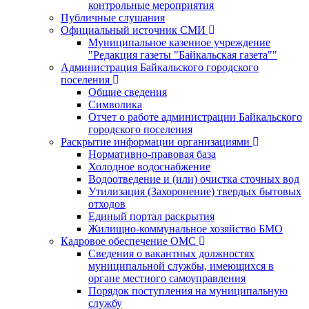
контрольные мероприятия
Публичные слушания
Официальный источник СМИ
Муниципальное казенное учреждение
"Редакция газеты "Байкальская газета""
Администрация Байкальского городского
поселения
Общие сведения
Символика
Отчет о работе администрации Байкальского
городского поселения
Раскрытие информации организациями
Нормативно-правовая база
Холодное водоснабжение
Водоотведение и (или) очистка сточных вод
Утилизация (Захоронение) твердых бытовых
отходов
Единый портал раскрытия
Жилищно-коммунальное хозяйство БМО
Кадровое обеспечение ОМС
Сведения о вакантных должностях
муниципальной службы, имеющихся в
органе местного самоуправления
Порядок поступления на муниципальную
службу