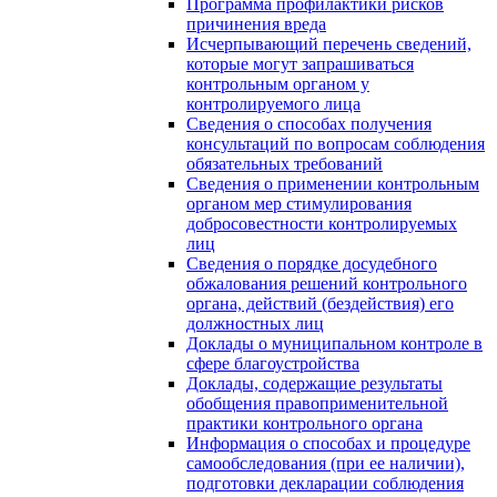
Программа профилактики рисков
причинения вреда
Исчерпывающий перечень сведений,
которые могут запрашиваться
контрольным органом у
контролируемого лица
Сведения о способах получения
консультаций по вопросам соблюдения
обязательных требований
Сведения о применении контрольным
органом мер стимулирования
добросовестности контролируемых
лиц
Сведения о порядке досудебного
обжалования решений контрольного
органа, действий (бездействия) его
должностных лиц
Доклады о муниципальном контроле в
сфере благоустройства
Доклады, содержащие результаты
обобщения правоприменительной
практики контрольного органа
Информация о способах и процедуре
самообследования (при ее наличии),
подготовки декларации соблюдения