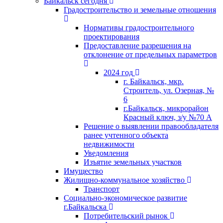
Байкальск сегодня
Градостроительство и земельные отношения
Нормативы градостроительного
проектирования
Предоставление разрешения на
отклонение от предельных параметров
2024 год
г. Байкальск, мкр.
Строитель, ул. Озерная, №
6
г.Байкальск, микрорайон
Красный ключ, з/у №70 А
Решение о выявлении правообладателя
ранее учтенного объекта
недвижимости
Уведомления
Изъятие земельных участков
Имущество
Жилищно-коммунальное хозяйство
Транспорт
Социально-экономическое развитие
г.Байкальска
Потребительский рынок