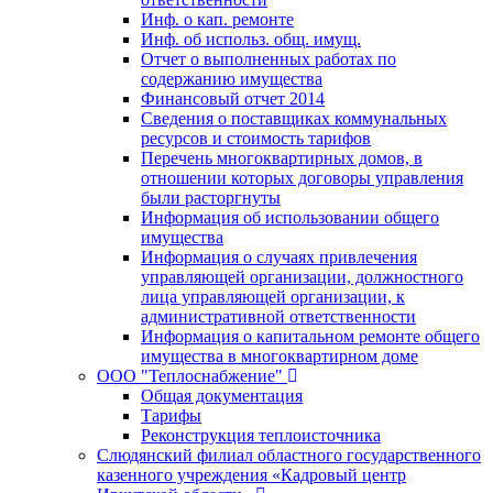
Инф. о кап. ремонте
Инф. об использ. общ. имущ.
Отчет о выполненных работах по
содержанию имущества
Финансовый отчет 2014
Сведения о поставщиках коммунальных
ресурсов и стоимость тарифов
Перечень многоквартирных домов, в
отношении которых договоры управления
были расторгнуты
Информация об использовании общего
имущества
Информация о случаях привлечения
управляющей организации, должностного
лица управляющей организации, к
административной ответственности
Информация о капитальном ремонте общего
имущества в многоквартирном доме
ООО "Теплоснабжение"
Общая документация
Тарифы
Реконструкция теплоисточника
Слюдянский филиал областного государственного
казенного учреждения «Кадровый центр