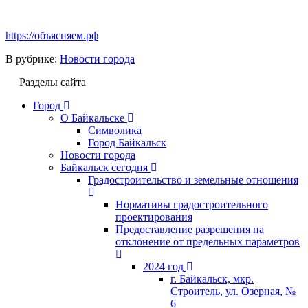
https://объясняем.рф
В рубрике:
Новости города
Разделы сайта
Город
О Байкальске
Символика
Город Байкальск
Новости города
Байкальск сегодня
Градостроительство и земельные отношения
Нормативы градостроительного
проектирования
Предоставление разрешения на
отклонение от предельных параметров
2024 год
г. Байкальск, мкр.
Строитель, ул. Озерная, №
6