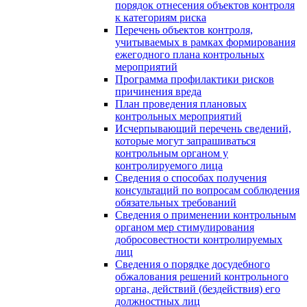
порядок отнесения объектов контроля
к категориям риска
Перечень объектов контроля,
учитываемых в рамках формирования
ежегодного плана контрольных
мероприятий
Программа профилактики рисков
причинения вреда
План проведения плановых
контрольных мероприятий
Исчерпывающий перечень сведений,
которые могут запрашиваться
контрольным органом у
контролируемого лица
Сведения о способах получения
консультаций по вопросам соблюдения
обязательных требований
Сведения о применении контрольным
органом мер стимулирования
добросовестности контролируемых
лиц
Сведения о порядке досудебного
обжалования решений контрольного
органа, действий (бездействия) его
должностных лиц