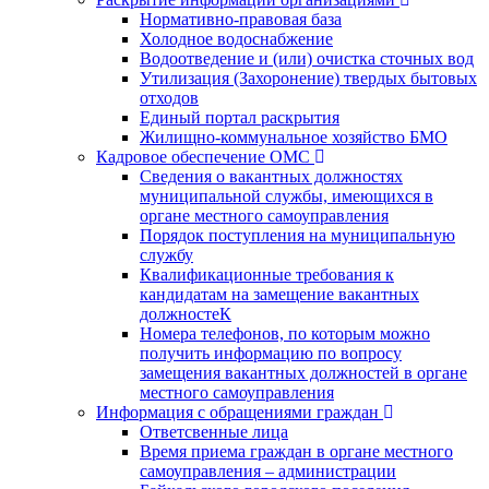
Нормативно-правовая база
Холодное водоснабжение
Водоотведение и (или) очистка сточных вод
Утилизация (Захоронение) твердых бытовых
отходов
Единый портал раскрытия
Жилищно-коммунальное хозяйство БМО
Кадровое обеспечение ОМС
Сведения о вакантных должностях
муниципальной службы, имеющихся в
органе местного самоуправления
Порядок поступления на муниципальную
службу
Квалификационные требования к
кандидатам на замещение вакантных
должностеК
Номера телефонов, по которым можно
получить информацию по вопросу
замещения вакантных должностей в органе
местного самоуправления
Информация с обращениями граждан
Ответсвенные лица
Время приема граждан в органе местного
самоуправления – администрации