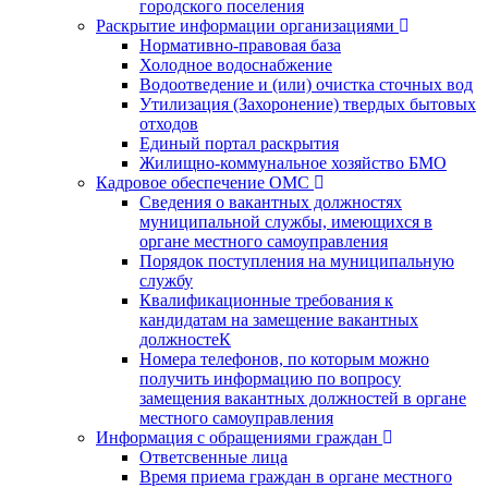
городского поселения
Раскрытие информации организациями
Нормативно-правовая база
Холодное водоснабжение
Водоотведение и (или) очистка сточных вод
Утилизация (Захоронение) твердых бытовых
отходов
Единый портал раскрытия
Жилищно-коммунальное хозяйство БМО
Кадровое обеспечение ОМС
Сведения о вакантных должностях
муниципальной службы, имеющихся в
органе местного самоуправления
Порядок поступления на муниципальную
службу
Квалификационные требования к
кандидатам на замещение вакантных
должностеК
Номера телефонов, по которым можно
получить информацию по вопросу
замещения вакантных должностей в органе
местного самоуправления
Информация с обращениями граждан
Ответсвенные лица
Время приема граждан в органе местного