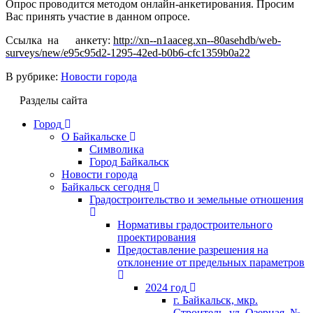
Опрос проводится методом онлайн-анкетирования. Просим
Вас принять участие в данном опросе.
Ссылка на анкету:
http://xn--n1aaceg.xn--80asehdb/web-
surveys/new/e95c95d2-1295-42ed-b0b6-cfc1359b0a22
В рубрике:
Новости города
Разделы сайта
Город
О Байкальске
Символика
Город Байкальск
Новости города
Байкальск сегодня
Градостроительство и земельные отношения
Нормативы градостроительного
проектирования
Предоставление разрешения на
отклонение от предельных параметров
2024 год
г. Байкальск, мкр.
Строитель, ул. Озерная, №