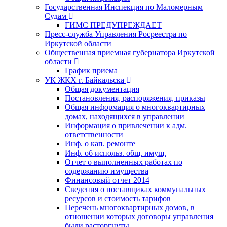
Государственная Инспекция по Маломерным
Судам
ГИМС ПРЕДУПРЕЖДАЕТ
Пресс-служба Управления Росреестра по
Иркутской области
Общественная приемная губернатора Иркутской
области
График приема
УК ЖКХ г. Байкальска
Общая документация
Постановления, распоряжения, приказы
Общая информация о многоквартирных
домах, находящихся в управлении
Информация о привлечении к адм.
ответственности
Инф. о кап. ремонте
Инф. об использ. общ. имущ.
Отчет о выполненных работах по
содержанию имущества
Финансовый отчет 2014
Сведения о поставщиках коммунальных
ресурсов и стоимость тарифов
Перечень многоквартирных домов, в
отношении которых договоры управления
были расторгнуты