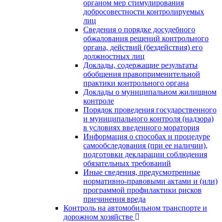
органом мер стимулирования
добросовестности контролируемых
лиц
Сведения о порядке досудебного
обжалования решений контрольного
органа, действий (бездействия) его
должностных лиц
Доклады, содержащие результаты
обобщения правоприменительной
практики контрольного органа
Доклады о муниципальном жилищном
контроле
Порядок проведения государственного
и муниципального контроля (надзора)
в условиях введенного моратория
Информация о способах и процедуре
самообследования (при ее наличии),
подготовки декларации соблюдения
обязательных требований
Иные сведения, предусмотренные
нормативно-правовыми актами и (или)
программой профилактики рисков
причинения вреда
Контроль на автомобильном транспорте и
дорожном хозяйстве