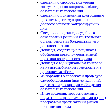
Сведения о способах получения
консультаций по вопросам соблюдения
обязательных требований
Сведения о применении контрольным
органом мер стимулирования
добросовестности контролируемых
лиц
Сведения о порядке досудебного
обжалования решений контрольного
органа, действий (бездействия) его
должностных лиц
Доклады, содержащие результаты
обобщения правоприменительной
практики контрольного органа
Доклады о муниципальном контроле
на на автомобильном транспорте и в
дорожном хозяйстве
Информация о способах и процедуре
самообследования (при ее наличии),
подготовки декларации соблюдения
обязательных требований
Иные сведения, предусмотренные
нормативно-правовыми актами и (или)
программой профилактики рисков
причинения вреда