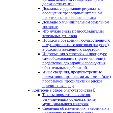
должностных лиц
Доклады, содержащие результаты
обобщения правоприменительной
практики контрольного органа
Доклады о муниципальном земельном
контроле
Что нужно знать правообладателям
земельных участков
Порядок проведения государственного
и муниципального контроля (надзора)
в условиях введенного моратория
Информация о способах и процедуре
самообследования (при ее наличии),
подготовки декларации соблюдения
обязательных требований
Иные сведения, предусмотренные
нормативно-правовыми актами и (или)
программой профилактики рисков
причинения вреда
Контроль в сфере благоустройства
Тексты нормативных актов,
регулирующих осуществление
муниципального контроля
Сведения об изменениях, внесенных в
нормативные правовые акты