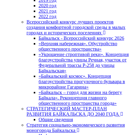
2019 год
2020 год
2021 год
2022 год
Всероссийский конкурс лучших проектов
создания комфортной городской среды в малых
городах и исторических поселениях
Байкальск - Всероссийский конкурс 2026
«Верхняя набережная». Обустройство
общественного пространства»
«Укрощение строптивой реки». Концепция
благоустройства улицы Речная, участок от
Федеральной трассы Р-258 до улицы
Байкальская»
«Байкальский космос». Концепция
благоустройства прогулочного бульвара в
микрорайоне Гагарина»
«Байкальск – город для жизни на берегу
Байкала». Реконцепция главного
общественного пространства города»
СТРАТЕГИЧЕСКИЙ МАСТЕР-ПЛАН
РАЗВИТИЯ БАЙКАЛЬСКА ДО 2040 ГОДА
Общие сведения
Стратегия социально-экономического развития
моногорода Байкальска