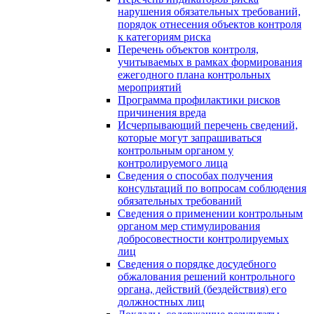
нарушения обязательных требований,
порядок отнесения объектов контроля
к категориям риска
Перечень объектов контроля,
учитываемых в рамках формирования
ежегодного плана контрольных
мероприятий
Программа профилактики рисков
причинения вреда
Исчерпывающий перечень сведений,
которые могут запрашиваться
контрольным органом у
контролируемого лица
Сведения о способах получения
консультаций по вопросам соблюдения
обязательных требований
Сведения о применении контрольным
органом мер стимулирования
добросовестности контролируемых
лиц
Сведения о порядке досудебного
обжалования решений контрольного
органа, действий (бездействия) его
должностных лиц