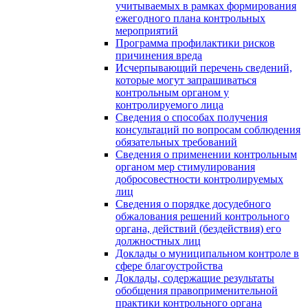
учитываемых в рамках формирования
ежегодного плана контрольных
мероприятий
Программа профилактики рисков
причинения вреда
Исчерпывающий перечень сведений,
которые могут запрашиваться
контрольным органом у
контролируемого лица
Сведения о способах получения
консультаций по вопросам соблюдения
обязательных требований
Сведения о применении контрольным
органом мер стимулирования
добросовестности контролируемых
лиц
Сведения о порядке досудебного
обжалования решений контрольного
органа, действий (бездействия) его
должностных лиц
Доклады о муниципальном контроле в
сфере благоустройства
Доклады, содержащие результаты
обобщения правоприменительной
практики контрольного органа