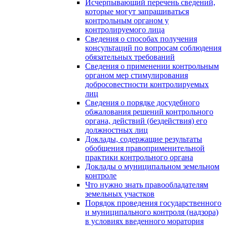
Исчерпывающий перечень сведений,
которые могут запрашиваться
контрольным органом у
контролируемого лица
Сведения о способах получения
консультаций по вопросам соблюдения
обязательных требований
Сведения о применении контрольным
органом мер стимулирования
добросовестности контролируемых
лиц
Сведения о порядке досудебного
обжалования решений контрольного
органа, действий (бездействия) его
должностных лиц
Доклады, содержащие результаты
обобщения правоприменительной
практики контрольного органа
Доклады о муниципальном земельном
контроле
Что нужно знать правообладателям
земельных участков
Порядок проведения государственного
и муниципального контроля (надзора)
в условиях введенного моратория