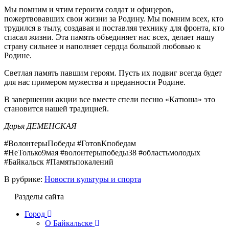
Мы помним и чтим героизм солдат и офицеров,
пожертвовавших свои жизни за Родину. Мы помним всех, кто
трудился в тылу, создавая и поставляя технику для фронта, кто
спасал жизни. Эта память объединяет нас всех, делает нашу
страну сильнее и наполняет сердца большой любовью к
Родине.
Светлая память павшим героям. Пусть их подвиг всегда будет
для нас примером мужества и преданности Родине.
В завершении акции все вместе спели песню «Катюша» это
становится нашей традицией.
Дарья ДЕМЕНСКАЯ
#ВолонтерыПобеды #ГотовКпобедам
#НеТолько9мая #волонтерыпобеды38 #областьмолодых
#Байкальск #Памятьпокалений
В рубрике:
Новости культуры и спорта
Разделы сайта
Город
О Байкальске