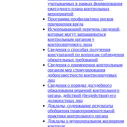
учитываемых в рамках формирования
ежегодного плана контрольных
мероприятий
Программа профилактики рисков
причинения вреда
Исчерпывающий перечень сведений,
которые могут запрашиваться
контрольным органом у
контролируемого лица
Сведения о способах получения
консультаций по вопросам соблюдения
обязательных требований
Сведения о применении контрольным
органом мер стимулирования
добросовестности контролируемых
лиц
Сведения о порядке досудебного
обжалования решений контрольного
органа, действий (бездействия) его
должностных лиц
Доклады, содержащие результаты
обобщения правоприменительной
практики контрольного органа
Доклады о муниципальном жилищном
контроле