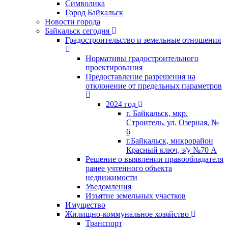
Символика
Город Байкальск
Новости города
Байкальск сегодня
Градостроительство и земельные отношения
Нормативы градостроительного
проектирования
Предоставление разрешения на
отклонение от предельных параметров
2024 год
г. Байкальск, мкр.
Строитель, ул. Озерная, №
6
г.Байкальск, микрорайон
Красный ключ, з/у №70 А
Решение о выявлении правообладателя
ранее учтенного объекта
недвижимости
Уведомления
Изъятие земельных участков
Имущество
Жилищно-коммунальное хозяйство
Транспорт