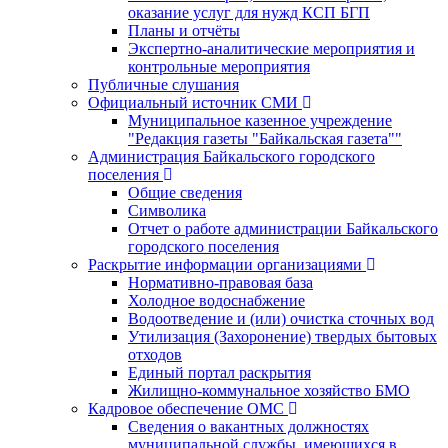
оказание услуг для нужд КСП БГП
Планы и отчёты
Экспертно-аналитические мероприятия и
контрольные мероприятия
Публичные слушания
Официальный источник СМИ
Муниципальное казенное учреждение
"Редакция газеты "Байкальская газета""
Администрация Байкальского городского
поселения
Общие сведения
Символика
Отчет о работе администрации Байкальского
городского поселения
Раскрытие информации организациями
Нормативно-правовая база
Холодное водоснабжение
Водоотведение и (или) очистка сточных вод
Утилизация (Захоронение) твердых бытовых
отходов
Единый портал раскрытия
Жилищно-коммунальное хозяйство БМО
Кадровое обеспечение ОМС
Сведения о вакантных должностях
муниципальной службы, имеющихся в