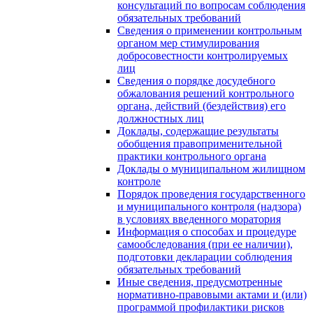
консультаций по вопросам соблюдения
обязательных требований
Сведения о применении контрольным
органом мер стимулирования
добросовестности контролируемых
лиц
Сведения о порядке досудебного
обжалования решений контрольного
органа, действий (бездействия) его
должностных лиц
Доклады, содержащие результаты
обобщения правоприменительной
практики контрольного органа
Доклады о муниципальном жилищном
контроле
Порядок проведения государственного
и муниципального контроля (надзора)
в условиях введенного моратория
Информация о способах и процедуре
самообследования (при ее наличии),
подготовки декларации соблюдения
обязательных требований
Иные сведения, предусмотренные
нормативно-правовыми актами и (или)
программой профилактики рисков