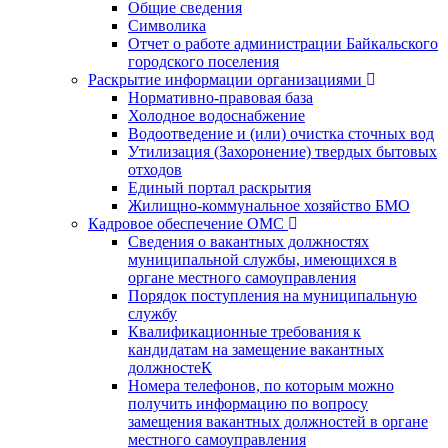
Общие сведения
Символика
Отчет о работе администрации Байкальского
городского поселения
Раскрытие информации организациями
Нормативно-правовая база
Холодное водоснабжение
Водоотведение и (или) очистка сточных вод
Утилизация (Захоронение) твердых бытовых
отходов
Единый портал раскрытия
Жилищно-коммунальное хозяйство БМО
Кадровое обеспечение ОМС
Сведения о вакантных должностях
муниципальной службы, имеющихся в
органе местного самоуправления
Порядок поступления на муниципальную
службу
Квалификационные требования к
кандидатам на замещение вакантных
должностеК
Номера телефонов, по которым можно
получить информацию по вопросу
замещения вакантных должностей в органе
местного самоуправления