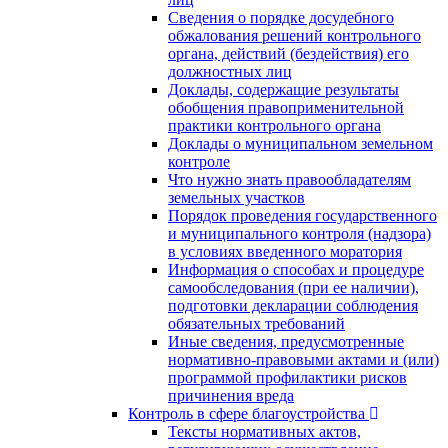
Сведения о порядке досудебного
обжалования решений контрольного
органа, действий (бездействия) его
должностных лиц
Доклады, содержащие результаты
обобщения правоприменительной
практики контрольного органа
Доклады о муниципальном земельном
контроле
Что нужно знать правообладателям
земельных участков
Порядок проведения государственного
и муниципального контроля (надзора)
в условиях введенного моратория
Информация о способах и процедуре
самообследования (при ее наличии),
подготовки декларации соблюдения
обязательных требований
Иные сведения, предусмотренные
нормативно-правовыми актами и (или)
программой профилактики рисков
причинения вреда
Контроль в сфере благоустройства
Тексты нормативных актов,