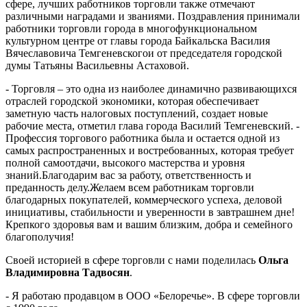
сфере, лучших работников торговли также отмечают
различными наградами и званиями. Поздравления принимали
работники торговли города в многофункциональном
культурном центре от главы города Байкальска Василия
Вячеславовича Темгеневскогои от председателя городской
думы Татьяны Васильевны Астаховой.
- Торговля – это одна из наиболее динамично развивающихся
отраслей городской экономики, которая обеспечивает
заметную часть налоговых поступлений, создает новые
рабочие места, отметил глава города Василий Темгеневский. -
Профессия торгового работника была и остается одной из
самых распространенных и востребованных, которая требует
полной самоотдачи, высокого мастерства и уровня
знаний.Благодарим вас за работу, ответственность и
преданность делу.Желаем всем работникам торговли
благодарных покупателей, коммерческого успеха, деловой
инициативы, стабильности и уверенности в завтрашнем дне!
Крепкого здоровья вам и вашим близким, добра и семейного
благополучия!
Своей историей в сфере торговли с нами поделилась
Ольга
Владимировна Тадвосян
.
- Я работаю продавцом в ООО «Белоречье». В сфере торговли