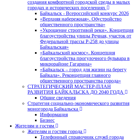
создания комфортной городской среды в малых
городах и исторических поселениях
Байкальск - Всероссийский конкурс 2026
«Верхняя набережная». Обустройство
общественного пространства»
«Укрощение строптивой реки». Концепция
благоустройства улицы Речная, участок от
Федеральной трассы Р-258 до улицы
Байкальская»
«Байкальский космос». Концепция
благоустройства прогулочного бульвара в
микрорайоне Гагарина»
«Байкальск – город для жизни на берегу
Байкала». Реконцепция главного
общественного пространства города»
СТРАТЕГИЧЕСКИЙ МАСТЕР-ПЛАН
РАЗВИТИЯ БАЙКАЛЬСКА ДО 2040 ГОДА
Общие сведения
Стратегия социально-экономического развития
моногорода Байкальска
Информация
Бизнес
Жителям и гостям
Жителям и гостям города
Телефонный справочник служб города