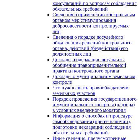
консультаций по вопросам соблюдения
обязательных требований
Сведения о применении контрольным
органом мер стимулирования
добросовестности контролируемых
лиц
Сведения о порядке досудебного
обжалования решений контрольного
органа, действий (бездействия) его
должностных лиц
Доклады, содержащие результаты
обобщения правоприменительной
практики контрольного органа
Доклады о муниципальном земельном
контроле
Что нужно знать правообладателям
земельных участков
Порядок проведения государственного
и муниципального контроля (надзора)
в условиях введенного моратория
Информация о способах и процедуре
самообследования (при ее наличии),
подготовки декларации соблюдения
обязательных требований
Иные сведения, предусмотренные