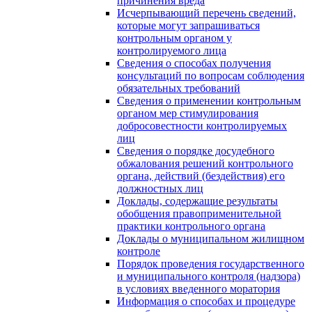
причинения вреда
Исчерпывающий перечень сведений,
которые могут запрашиваться
контрольным органом у
контролируемого лица
Сведения о способах получения
консультаций по вопросам соблюдения
обязательных требований
Сведения о применении контрольным
органом мер стимулирования
добросовестности контролируемых
лиц
Сведения о порядке досудебного
обжалования решений контрольного
органа, действий (бездействия) его
должностных лиц
Доклады, содержащие результаты
обобщения правоприменительной
практики контрольного органа
Доклады о муниципальном жилищном
контроле
Порядок проведения государственного
и муниципального контроля (надзора)
в условиях введенного моратория
Информация о способах и процедуре