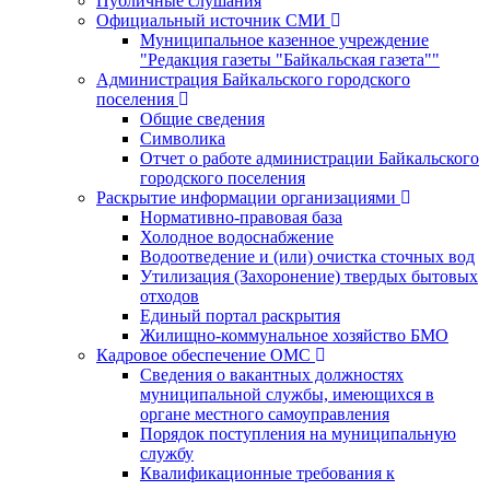
Публичные слушания
Официальный источник СМИ
Муниципальное казенное учреждение
"Редакция газеты "Байкальская газета""
Администрация Байкальского городского
поселения
Общие сведения
Символика
Отчет о работе администрации Байкальского
городского поселения
Раскрытие информации организациями
Нормативно-правовая база
Холодное водоснабжение
Водоотведение и (или) очистка сточных вод
Утилизация (Захоронение) твердых бытовых
отходов
Единый портал раскрытия
Жилищно-коммунальное хозяйство БМО
Кадровое обеспечение ОМС
Сведения о вакантных должностях
муниципальной службы, имеющихся в
органе местного самоуправления
Порядок поступления на муниципальную
службу
Квалификационные требования к