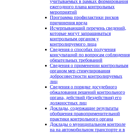
учитываемых в рамках формирования
ежегодного плана контрольных
мероприятий
Программа профилактики рисков
причинения вреда
Исчерпывающий перечень сведений,
которые могут запрашиваться
контрольным органом у
контролируемого лица
Сведения о способах получения
консультаций по вопросам соблюдения
обязательных требований
Сведения о применении контрольным
органом мер стимулирования
добросовестности контролируемых
лиц
Сведения о порядке досудебного
обжалования решений контрольного
органа, действий (бездействия) его
должностных лиц
Доклады, содержащие результаты
обобщения правоприменительной
практики контрольного органа
Доклады о муниципальном контроле
на на автомобильном транспорте и в