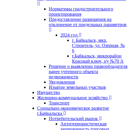
Нормативы градостроительного
проектирования
Предоставление разрешения на
отклонение от предельных параметров
2024 год
г. Байкальск, мкр.
Строитель, ул. Озерная, №
6
г.Байкальск, микрорайон
Красный ключ, з/у №70 А
Решение о выявлении правообладателя
ранее учтенного объекта
недвижимости
Уведомления
Изъятие земельных участков
Имущество
Жилищно-коммунальное хозяйство
Транспорт
Социально-экономическое развитие
г.Байкальска
Потребительский рынок
Антитеррористическая
защищенность торговых