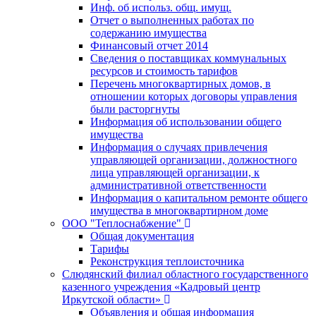
Инф. об использ. общ. имущ.
Отчет о выполненных работах по
содержанию имущества
Финансовый отчет 2014
Сведения о поставщиках коммунальных
ресурсов и стоимость тарифов
Перечень многоквартирных домов, в
отношении которых договоры управления
были расторгнуты
Информация об использовании общего
имущества
Информация о случаях привлечения
управляющей организации, должностного
лица управляющей организации, к
административной ответственности
Информация о капитальном ремонте общего
имущества в многоквартирном доме
ООО "Теплоснабжение"
Общая документация
Тарифы
Реконструкция теплоисточника
Слюдянский филиал областного государственного
казенного учреждения «Кадровый центр
Иркутской области»
Объявления и общая информация