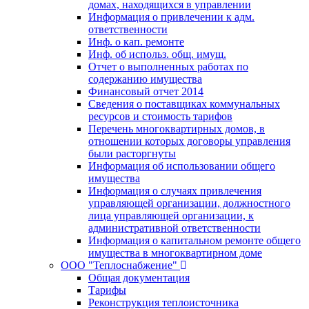
домах, находящихся в управлении
Информация о привлечении к адм.
ответственности
Инф. о кап. ремонте
Инф. об использ. общ. имущ.
Отчет о выполненных работах по
содержанию имущества
Финансовый отчет 2014
Сведения о поставщиках коммунальных
ресурсов и стоимость тарифов
Перечень многоквартирных домов, в
отношении которых договоры управления
были расторгнуты
Информация об использовании общего
имущества
Информация о случаях привлечения
управляющей организации, должностного
лица управляющей организации, к
административной ответственности
Информация о капитальном ремонте общего
имущества в многоквартирном доме
ООО "Теплоснабжение"
Общая документация
Тарифы
Реконструкция теплоисточника