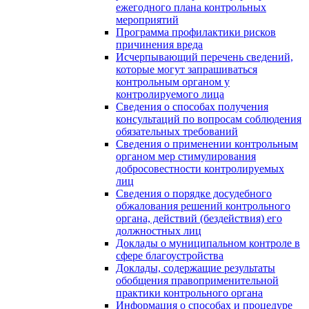
ежегодного плана контрольных
мероприятий
Программа профилактики рисков
причинения вреда
Исчерпывающий перечень сведений,
которые могут запрашиваться
контрольным органом у
контролируемого лица
Сведения о способах получения
консультаций по вопросам соблюдения
обязательных требований
Сведения о применении контрольным
органом мер стимулирования
добросовестности контролируемых
лиц
Сведения о порядке досудебного
обжалования решений контрольного
органа, действий (бездействия) его
должностных лиц
Доклады о муниципальном контроле в
сфере благоустройства
Доклады, содержащие результаты
обобщения правоприменительной
практики контрольного органа
Информация о способах и процедуре