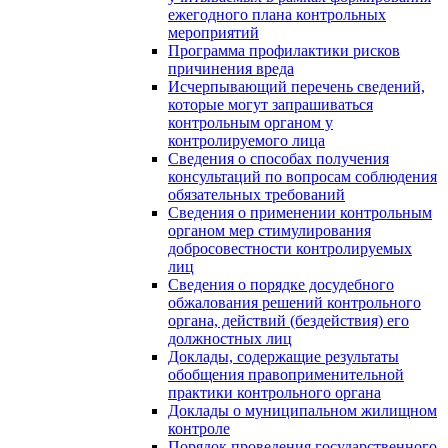
ежегодного плана контрольных
мероприятий
Программа профилактики рисков
причинения вреда
Исчерпывающий перечень сведений,
которые могут запрашиваться
контрольным органом у
контролируемого лица
Сведения о способах получения
консультаций по вопросам соблюдения
обязательных требований
Сведения о применении контрольным
органом мер стимулирования
добросовестности контролируемых
лиц
Сведения о порядке досудебного
обжалования решений контрольного
органа, действий (бездействия) его
должностных лиц
Доклады, содержащие результаты
обобщения правоприменительной
практики контрольного органа
Доклады о муниципальном жилищном
контроле
Порядок проведения государственного