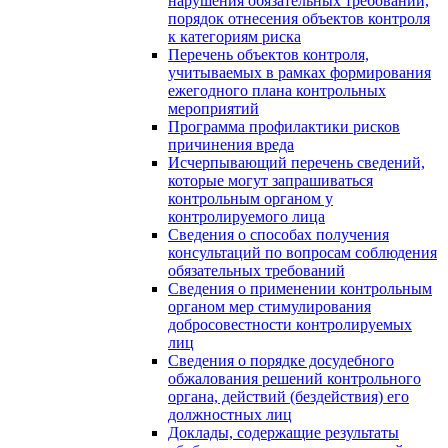
нарушения обязательных требований,
порядок отнесения объектов контроля
к категориям риска
Перечень объектов контроля,
учитываемых в рамках формирования
ежегодного плана контрольных
мероприятий
Программа профилактики рисков
причинения вреда
Исчерпывающий перечень сведений,
которые могут запрашиваться
контрольным органом у
контролируемого лица
Сведения о способах получения
консультаций по вопросам соблюдения
обязательных требований
Сведения о применении контрольным
органом мер стимулирования
добросовестности контролируемых
лиц
Сведения о порядке досудебного
обжалования решений контрольного
органа, действий (бездействия) его
должностных лиц
Доклады, содержащие результаты