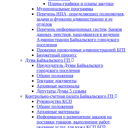
Планы-графики и планы закупки
Муниципальные программы
Перечень НПА, определяющих полномочия,
задачи и функции администрации и ее
отделов
Перечень информационных систем, банков
данных, реестров, находящихся в ведении
Администрации Байкальского городского
поселения
Проверки проводимые администрацией БГП
Бюджетный процесс
Дума Байкальского ГП
Председатель Думы Байкальского
городского поселения
Общие положения
Текущие документы
Архивные материалы
Депутаты Думы 5 созыва
Контрольно-счетная палата Байкальского ГП
Руководство КСП
Общие положения
Архивные материалы
Информация о размещении заказов на
поставки товаров, выполнение работ,
оказание услуг для нужд КСП БГП