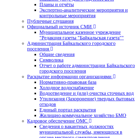
Планы и отчёты
Экспертно-аналитические мероприятия и
контрольные мероприятия
Публичные слушания
Официальный источник СМИ
Муниципальное казенное учреждение
"Редакция газеты "Байкальская газета""
Администрация Байкальского городского
поселения
Общие сведения
Символика
Отчет о работе администрации Байкальского
городского поселения
Раскрытие информации организациями
Нормативно-правовая база
Холодное водоснабжение
Водоотведение и (или) очистка сточных вод
Утилизация (Захоронение) твердых бытовых
отходов
Единый портал раскрытия
Жилищно-коммунальное хозяйство БМО
Кадровое обеспечение ОМС
Сведения о вакантных должностях
муниципальной службы, имеющихся в
органе местного самоуправления