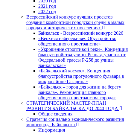
2020 год
2021 год
2022 год
Всероссийский конкурс лучших проектов
создания комфортной городской среды в малых
городах и исторических поселениях
Байкальск - Всероссийский конкурс 2026
«Верхняя набережная». Обустройство
общественного пространства»
«Укрощение строптивой реки». Концепция
благоустройства улицы Речная, участок от
Федеральной трассы Р-258 до улицы
Байкальская»
«Байкальский космос». Концепция
благоустройства прогулочного бульвара в
микрорайоне Гагарина»
«Байкальск – город для жизни на берегу
Байкала». Реконцепция главного
общественного пространства города»
СТРАТЕГИЧЕСКИЙ МАСТЕР-ПЛАН
РАЗВИТИЯ БАЙКАЛЬСКА ДО 2040 ГОДА
Общие сведения
Стратегия социально-экономического развития
моногорода Байкальска
Информация