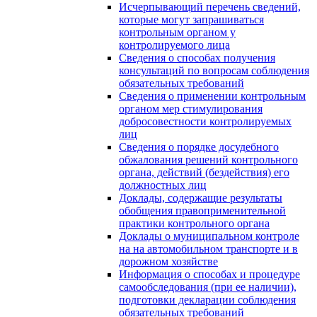
Исчерпывающий перечень сведений,
которые могут запрашиваться
контрольным органом у
контролируемого лица
Сведения о способах получения
консультаций по вопросам соблюдения
обязательных требований
Сведения о применении контрольным
органом мер стимулирования
добросовестности контролируемых
лиц
Сведения о порядке досудебного
обжалования решений контрольного
органа, действий (бездействия) его
должностных лиц
Доклады, содержащие результаты
обобщения правоприменительной
практики контрольного органа
Доклады о муниципальном контроле
на на автомобильном транспорте и в
дорожном хозяйстве
Информация о способах и процедуре
самообследования (при ее наличии),
подготовки декларации соблюдения
обязательных требований