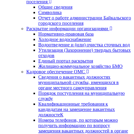
поселения
Общие сведения
Символика
Отчет о работе администрации Байкальского
городского поселения
Раскрытие информации организациями
Нормативно-правовая база
Холодное водоснабжение
Водоотведение и (или) очистка сточных вод
Утилизация (Захоронение) твердых бытовых
отходов
Единый портал раскрытия
Жилищно-коммунальное хозяйство БМО
Кадровое обеспечение ОМС
Сведения о вакантных должностях
муниципальной службы, имеющихся в
органе местного самоуправления
Порядок поступления на муниципальную
службу
Квалификационные требования к
кандидатам на замещение вакантных
должностеК
Номера телефонов, по которым можно
получить информацию по вопросу
замещения вакантных должностей в органе