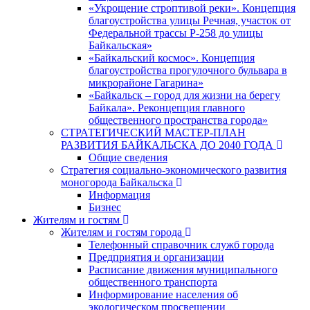
«Укрощение строптивой реки». Концепция
благоустройства улицы Речная, участок от
Федеральной трассы Р-258 до улицы
Байкальская»
«Байкальский космос». Концепция
благоустройства прогулочного бульвара в
микрорайоне Гагарина»
«Байкальск – город для жизни на берегу
Байкала». Реконцепция главного
общественного пространства города»
СТРАТЕГИЧЕСКИЙ МАСТЕР-ПЛАН
РАЗВИТИЯ БАЙКАЛЬСКА ДО 2040 ГОДА
Общие сведения
Стратегия социально-экономического развития
моногорода Байкальска
Информация
Бизнес
Жителям и гостям
Жителям и гостям города
Телефонный справочник служб города
Предприятия и организации
Расписание движения муниципального
общественного транспорта
Информирование населения об
экологическом просвещении