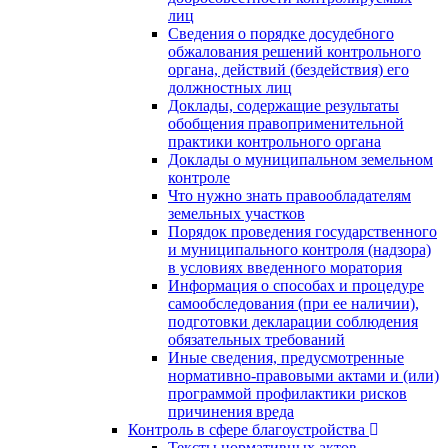
лиц
Сведения о порядке досудебного
обжалования решений контрольного
органа, действий (бездействия) его
должностных лиц
Доклады, содержащие результаты
обобщения правоприменительной
практики контрольного органа
Доклады о муниципальном земельном
контроле
Что нужно знать правообладателям
земельных участков
Порядок проведения государственного
и муниципального контроля (надзора)
в условиях введенного моратория
Информация о способах и процедуре
самообследования (при ее наличии),
подготовки декларации соблюдения
обязательных требований
Иные сведения, предусмотренные
нормативно-правовыми актами и (или)
программой профилактики рисков
причинения вреда
Контроль в сфере благоустройства
Тексты нормативных актов,