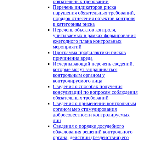
обязательных требований
Перечень индикаторов риска
нарушения обязательных требований,
порядок отнесения объектов контроля
к категориям риска
Перечень объектов контроля,
учитываемых в рамках формирования
ежегодного плана контрольных
мероприятий
Программа профилактики рисков
причинения вреда
Исчерпывающий перечень сведений,
которые могут запрашиваться
контрольным органом у
контролируемого лица
Сведения о способах получения
консультаций по вопросам соблюдения
обязательных требований
Сведения о применении контрольным
органом мер стимулирования
добросовестности контролируемых
лиц
Сведения о порядке досудебного
обжалования решений контрольного
органа, действий (бездействия) его