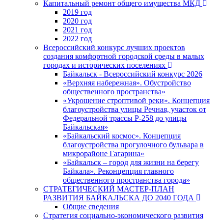
Капитальный ремонт общего имущества МКД
2019 год
2020 год
2021 год
2022 год
Всероссийский конкурс лучших проектов
создания комфортной городской среды в малых
городах и исторических поселениях
Байкальск - Всероссийский конкурс 2026
«Верхняя набережная». Обустройство
общественного пространства»
«Укрощение строптивой реки». Концепция
благоустройства улицы Речная, участок от
Федеральной трассы Р-258 до улицы
Байкальская»
«Байкальский космос». Концепция
благоустройства прогулочного бульвара в
микрорайоне Гагарина»
«Байкальск – город для жизни на берегу
Байкала». Реконцепция главного
общественного пространства города»
СТРАТЕГИЧЕСКИЙ МАСТЕР-ПЛАН
РАЗВИТИЯ БАЙКАЛЬСКА ДО 2040 ГОДА
Общие сведения
Стратегия социально-экономического развития