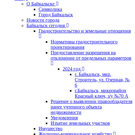
О Байкальске
Символика
Город Байкальск
Новости города
Байкальск сегодня
Градостроительство и земельные отношения
Нормативы градостроительного
проектирования
Предоставление разрешения на
отклонение от предельных параметров
2024 год
г. Байкальск, мкр.
Строитель, ул. Озерная, №
6
г.Байкальск, микрорайон
Красный ключ, з/у №70 А
Решение о выявлении правообладателя
ранее учтенного объекта
недвижимости
Уведомления
Изъятие земельных участков
Имущество
Жилищно-коммунальное хозяйство