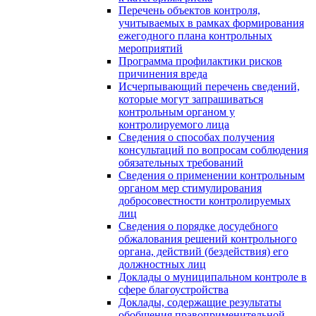
Перечень объектов контроля,
учитываемых в рамках формирования
ежегодного плана контрольных
мероприятий
Программа профилактики рисков
причинения вреда
Исчерпывающий перечень сведений,
которые могут запрашиваться
контрольным органом у
контролируемого лица
Сведения о способах получения
консультаций по вопросам соблюдения
обязательных требований
Сведения о применении контрольным
органом мер стимулирования
добросовестности контролируемых
лиц
Сведения о порядке досудебного
обжалования решений контрольного
органа, действий (бездействия) его
должностных лиц
Доклады о муниципальном контроле в
сфере благоустройства
Доклады, содержащие результаты
обобщения правоприменительной