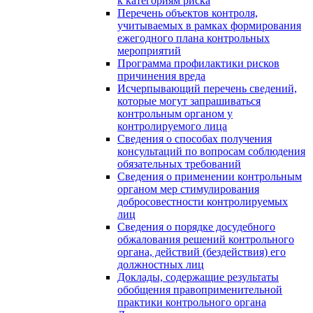
к категориям риска
Перечень объектов контроля,
учитываемых в рамках формирования
ежегодного плана контрольных
мероприятий
Программа профилактики рисков
причинения вреда
Исчерпывающий перечень сведений,
которые могут запрашиваться
контрольным органом у
контролируемого лица
Сведения о способах получения
консультаций по вопросам соблюдения
обязательных требований
Сведения о применении контрольным
органом мер стимулирования
добросовестности контролируемых
лиц
Сведения о порядке досудебного
обжалования решений контрольного
органа, действий (бездействия) его
должностных лиц
Доклады, содержащие результаты
обобщения правоприменительной
практики контрольного органа