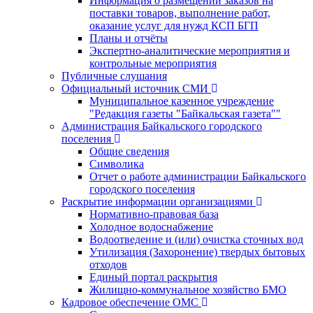
Информация о размещении заказов на
поставки товаров, выполнение работ,
оказание услуг для нужд КСП БГП
Планы и отчёты
Экспертно-аналитические мероприятия и
контрольные мероприятия
Публичные слушания
Официальный источник СМИ
Муниципальное казенное учреждение
"Редакция газеты "Байкальская газета""
Администрация Байкальского городского
поселения
Общие сведения
Символика
Отчет о работе администрации Байкальского
городского поселения
Раскрытие информации организациями
Нормативно-правовая база
Холодное водоснабжение
Водоотведение и (или) очистка сточных вод
Утилизация (Захоронение) твердых бытовых
отходов
Единый портал раскрытия
Жилищно-коммунальное хозяйство БМО
Кадровое обеспечение ОМС