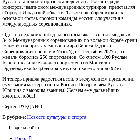
Руслан становился призером первенства России среди
юниоров, чемпионом международных турниров, представляя
сборную Иркутской области. Также наш борец входит в
основной состав сборной команды России для участия в
международных соревнованиях.
Одна из недавних побед нашего земляка – золотая медаль в
34-х Международных соревнованиях по вольной борьбе среди
юниоров на призы чемпиона мира Бориса Будаева.
Соревнования прошли в Улан-Удэ 21 сентября 2025 г., за
медали боролись 250 спортсменов. Со счетом 10:0 Руслан
Юршин в финале одолел спортсмена из Монголии
Эрдэнэмунха Баярбаатара в весовой категории до 92 кг.
И теперь пришла радостная весть о заслуженном присвоении
ему звания мастера спорта России. Поздравляем Руслана
Юршина с высоким званием! Желаем ему дальнейших
золотых побед!
Сергей РАБДАНО
В рубрике:
Новости культуры и спорта
Разделы сайта
Город