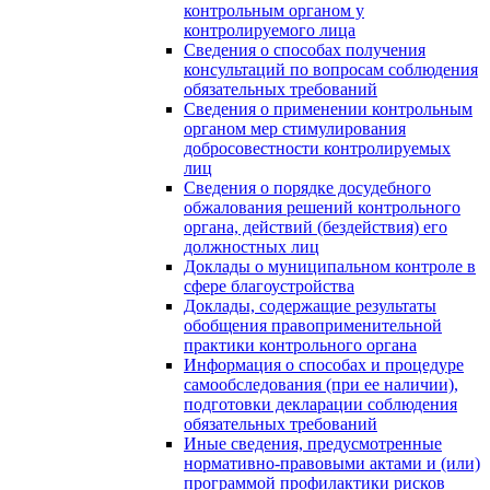
контрольным органом у
контролируемого лица
Сведения о способах получения
консультаций по вопросам соблюдения
обязательных требований
Сведения о применении контрольным
органом мер стимулирования
добросовестности контролируемых
лиц
Сведения о порядке досудебного
обжалования решений контрольного
органа, действий (бездействия) его
должностных лиц
Доклады о муниципальном контроле в
сфере благоустройства
Доклады, содержащие результаты
обобщения правоприменительной
практики контрольного органа
Информация о способах и процедуре
самообследования (при ее наличии),
подготовки декларации соблюдения
обязательных требований
Иные сведения, предусмотренные
нормативно-правовыми актами и (или)
программой профилактики рисков