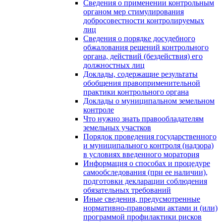
Сведения о применении контрольным
органом мер стимулирования
добросовестности контролируемых
лиц
Сведения о порядке досудебного
обжалования решений контрольного
органа, действий (бездействия) его
должностных лиц
Доклады, содержащие результаты
обобщения правоприменительной
практики контрольного органа
Доклады о муниципальном земельном
контроле
Что нужно знать правообладателям
земельных участков
Порядок проведения государственного
и муниципального контроля (надзора)
в условиях введенного моратория
Информация о способах и процедуре
самообследования (при ее наличии),
подготовки декларации соблюдения
обязательных требований
Иные сведения, предусмотренные
нормативно-правовыми актами и (или)
программой профилактики рисков