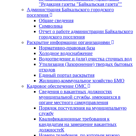
"Редакция газеты "Байкальская газета""
Администрация Байкальского городского
поселения
Общие сведения
Символика
Отчет о работе администрации Байкальского
городского поселения
Раскрытие информации организациями
Нормативно-правовая база
Холодное водоснабжение
Водоотведение и (или) очистка сточных вод
Утилизация (Захоронение) твердых бытовых
отходов
Единый портал раскрытия
Жилищно-коммунальное хозяйство БМО
Кадровое обеспечение ОМС
Сведения о вакантных должностях
муниципальной службы, имеющихся в
органе местного самоуправления
Порядок поступления на муниципальную
службу
Квалификационные требования к
кандидатам на замещение вакантных
должностеК
Номера телефонов, по которым можно