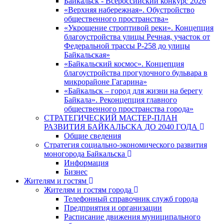
Байкальск - Всероссийский конкурс 2026
«Верхняя набережная». Обустройство
общественного пространства»
«Укрощение строптивой реки». Концепция
благоустройства улицы Речная, участок от
Федеральной трассы Р-258 до улицы
Байкальская»
«Байкальский космос». Концепция
благоустройства прогулочного бульвара в
микрорайоне Гагарина»
«Байкальск – город для жизни на берегу
Байкала». Реконцепция главного
общественного пространства города»
СТРАТЕГИЧЕСКИЙ МАСТЕР-ПЛАН
РАЗВИТИЯ БАЙКАЛЬСКА ДО 2040 ГОДА
Общие сведения
Стратегия социально-экономического развития
моногорода Байкальска
Информация
Бизнес
Жителям и гостям
Жителям и гостям города
Телефонный справочник служб города
Предприятия и организации
Расписание движения муниципального