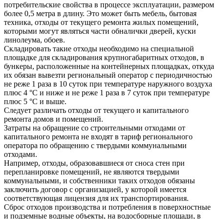
потребительские свойства в процессе эксплуатации, размером
более 0,5 метра в длину. Это может быть мебель, бытовая
техника, отходы от текущего ремонта жилых помещений,
которыми могут являться части обналички дверей, куски
линолеума, обоев.
Складировать такие отходы необходимо на специальной
площадке для складирования крупногабаритных отходов, в
бункеры, расположенные на контейнерных площадках, откуда
их обязан вывезти региональный оператор с периодичностью
не реже 1 раза в 10 суток при температуре наружного воздуха
плюс 4 °C и ниже и не реже 1 раза в 7 суток при температуре
плюс 5 °C и выше.
Следует различать отходы от текущего и капитального
ремонта домов и помещений.
Затраты на обращение со строительными отходами от
капитального ремонта не входят в тариф регионального
оператора по обращению с твердыми коммунальными
отходами.
Например, отходы, образовавшиеся от сноса стен при
перепланировке помещений, не являются твердыми
коммунальными, и собственники таких отходов обязаны
заключить договор с организацией, у которой имеется
соответствующая лицензия для их транспортирования.
Сброс отходов производства и потребления в поверхностные
и подземные водные объекты, на водосборные площади, в