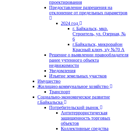
проектирования
Предоставление разрешения на
отклонение от предельных параметров
2024 год
г. Байкальск, мкр.
Строитель, ул. Озерная, №
6
г.Байкальск, микрорайон
Красный ключ, з/у №70 А
Решение о выявлении правообладателя
ранее учтенного объекта
недвижимости
Уведомления
Изъятие земельных участков
Имущество
Жилищно-коммунальное хозяйство
Транспорт
Социально-экономическое развитие
г.Байкальска
Потребительский рынок
Антитеррористическая
защищенность торговых
объектов
Коллективные средства