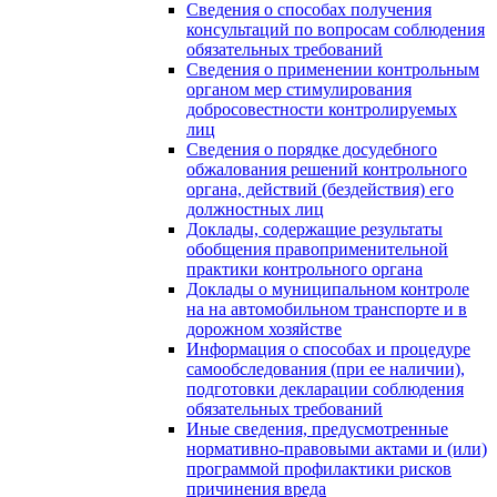
Сведения о способах получения
консультаций по вопросам соблюдения
обязательных требований
Сведения о применении контрольным
органом мер стимулирования
добросовестности контролируемых
лиц
Сведения о порядке досудебного
обжалования решений контрольного
органа, действий (бездействия) его
должностных лиц
Доклады, содержащие результаты
обобщения правоприменительной
практики контрольного органа
Доклады о муниципальном контроле
на на автомобильном транспорте и в
дорожном хозяйстве
Информация о способах и процедуре
самообследования (при ее наличии),
подготовки декларации соблюдения
обязательных требований
Иные сведения, предусмотренные
нормативно-правовыми актами и (или)
программой профилактики рисков
причинения вреда