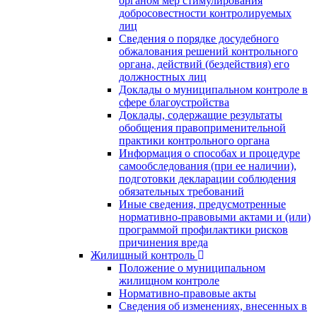
органом мер стимулирования
добросовестности контролируемых
лиц
Сведения о порядке досудебного
обжалования решений контрольного
органа, действий (бездействия) его
должностных лиц
Доклады о муниципальном контроле в
сфере благоустройства
Доклады, содержащие результаты
обобщения правоприменительной
практики контрольного органа
Информация о способах и процедуре
самообследования (при ее наличии),
подготовки декларации соблюдения
обязательных требований
Иные сведения, предусмотренные
нормативно-правовыми актами и (или)
программой профилактики рисков
причинения вреда
Жилищный контроль
Положение о муниципальном
жилищном контроле
Нормативно-правовые акты
Сведения об изменениях, внесенных в