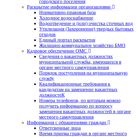
городского поселения
Раскрытие информации организациями
Нормативно-правовая база
Холодное водоснабжение
Водоотведение и (или) очистка сточных вод
Утилизация (Захоронение) твердых бытовых
отходов
Единый портал раскрытия
Жилищно-коммунальное хозяйство БМО
Кадровое обеспечение ОМС
Сведения о вакантных должностях
муниципальной службы, имеющихся в
органе местного самоуправления
Порядок поступления на муниципальную
службу
Квалификационные требования к
кандидатам на замещение вакантных
должностеК
Номера телефонов, по которым можно
получить информацию по вопросу
замещения вакантных должностей в органе
местного самоуправления
Информация с обращениями граждан
Ответсвенные лица
Время приема граждан в органе местного