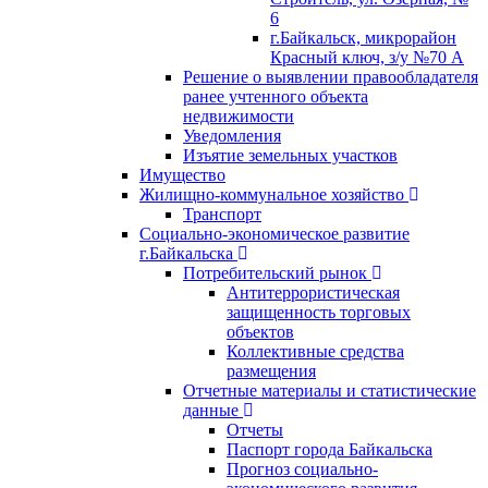
6
г.Байкальск, микрорайон
Красный ключ, з/у №70 А
Решение о выявлении правообладателя
ранее учтенного объекта
недвижимости
Уведомления
Изъятие земельных участков
Имущество
Жилищно-коммунальное хозяйство
Транспорт
Социально-экономическое развитие
г.Байкальска
Потребительский рынок
Антитеррористическая
защищенность торговых
объектов
Коллективные средства
размещения
Отчетные материалы и статистические
данные
Отчеты
Паспорт города Байкальска
Прогноз социально-