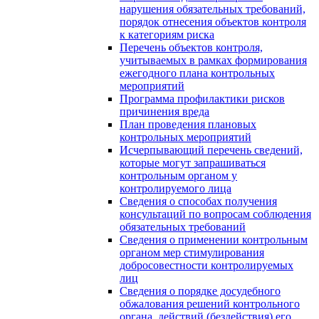
нарушения обязательных требований,
порядок отнесения объектов контроля
к категориям риска
Перечень объектов контроля,
учитываемых в рамках формирования
ежегодного плана контрольных
мероприятий
Программа профилактики рисков
причинения вреда
План проведения плановых
контрольных мероприятий
Исчерпывающий перечень сведений,
которые могут запрашиваться
контрольным органом у
контролируемого лица
Сведения о способах получения
консультаций по вопросам соблюдения
обязательных требований
Сведения о применении контрольным
органом мер стимулирования
добросовестности контролируемых
лиц
Сведения о порядке досудебного
обжалования решений контрольного
органа, действий (бездействия) его