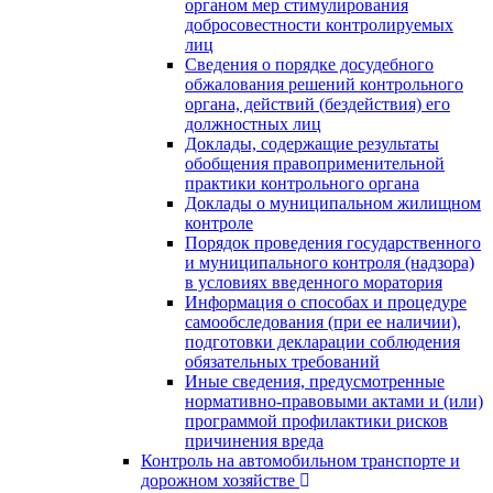
органом мер стимулирования
добросовестности контролируемых
лиц
Сведения о порядке досудебного
обжалования решений контрольного
органа, действий (бездействия) его
должностных лиц
Доклады, содержащие результаты
обобщения правоприменительной
практики контрольного органа
Доклады о муниципальном жилищном
контроле
Порядок проведения государственного
и муниципального контроля (надзора)
в условиях введенного моратория
Информация о способах и процедуре
самообследования (при ее наличии),
подготовки декларации соблюдения
обязательных требований
Иные сведения, предусмотренные
нормативно-правовыми актами и (или)
программой профилактики рисков
причинения вреда
Контроль на автомобильном транспорте и
дорожном хозяйстве