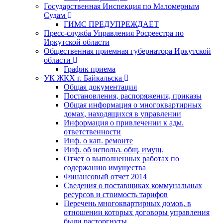
Государственная Инспекция по Маломерным
Судам
ГИМС ПРЕДУПРЕЖДАЕТ
Пресс-служба Управления Росреестра по
Иркутской области
Общественная приемная губернатора Иркутской
области
График приема
УК ЖКХ г. Байкальска
Общая документация
Постановления, распоряжения, приказы
Общая информация о многоквартирных
домах, находящихся в управлении
Информация о привлечении к адм.
ответственности
Инф. о кап. ремонте
Инф. об использ. общ. имущ.
Отчет о выполненных работах по
содержанию имущества
Финансовый отчет 2014
Сведения о поставщиках коммунальных
ресурсов и стоимость тарифов
Перечень многоквартирных домов, в
отношении которых договоры управления
были расторгнуты