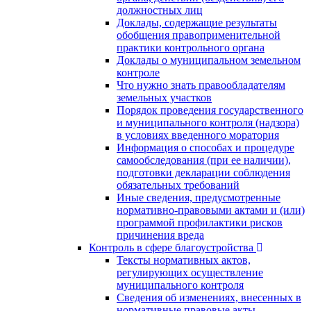
должностных лиц
Доклады, содержащие результаты
обобщения правоприменительной
практики контрольного органа
Доклады о муниципальном земельном
контроле
Что нужно знать правообладателям
земельных участков
Порядок проведения государственного
и муниципального контроля (надзора)
в условиях введенного моратория
Информация о способах и процедуре
самообследования (при ее наличии),
подготовки декларации соблюдения
обязательных требований
Иные сведения, предусмотренные
нормативно-правовыми актами и (или)
программой профилактики рисков
причинения вреда
Контроль в сфере благоустройства
Тексты нормативных актов,
регулирующих осуществление
муниципального контроля
Сведения об изменениях, внесенных в
нормативные правовые акты