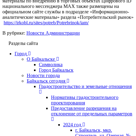
материалы по внедрению в торговых объектах Цифрового ID
национального мессенджера MAX также размещены на
официальном сайте службы в подразделе «Информационно-
аналитические материалы» раздела «Потребительский рынок»
https://irkobl.ru/sites/potreb/Potrebrinok/iam/
В рубрике:
Новости Администрации
Разделы сайта
Город
О Байкальске
Символика
Город Байкальск
Новости города
Байкальск сегодня
Градостроительство и земельные отношения
Нормативы градостроительного
проектирования
Предоставление разрешения на
отклонение от предельных параметров
2024 год
г. Байкальск, мкр.
Строитель, ул. Озерная, №