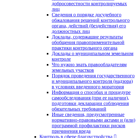
добросовестности контролируемых
лиц
Сведения о порядке досудебного
обжалования решений контрольного
органа, действий (бездействия) его
должностных лиц
Доклады, содержащие результаты
обобщения правоприменительной
практики контрольного органа
Доклады о муниципальном земельном
контроле
Что нужно знать правообладателям
земельных участков
Порядок проведения государственного
и муниципального контроля (надзора)
в условиях введенного моратория
Информация о способах и процедуре
самообследования (при ее наличии),
подготовки декларации соблюдения
обязательных требований
Иные сведения, предусмотренные
нормативно-правовыми актами и (или)
программой профилактики рисков
причинения вреда
Контроль в сфере благоустройства