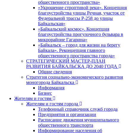
общественного пространства»
«Укрощение строптивой реки». Концепция
благоустройства улицы Речная, участок от
Федеральной трассы Р-258 до улицы
Байкальская»
«Байкальский космос». Концепция
благоустройства прогулочного бульвара в
микрорайоне Гагарина»
«Байкальск – город для жизни на берегу
Байкала». Реконцепция главного
общественного пространства города»
СТРАТЕГИЧЕСКИЙ МАСТЕР-ПЛАН
РАЗВИТИЯ БАЙКАЛЬСКА ДО 2040 ГОДА
Общие сведения
Стратегия социально-экономического развития
моногорода Байкальска
Информация
Бизнес
Жителям и гостям
Жителям и гостям города
Телефонный справочник служб города
Предприятия и организации
Расписание движения муниципального
общественного транспорта
Информирование населения об