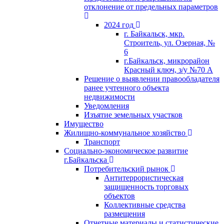
отклонение от предельных параметров
2024 год
г. Байкальск, мкр.
Строитель, ул. Озерная, №
6
г.Байкальск, микрорайон
Красный ключ, з/у №70 А
Решение о выявлении правообладателя
ранее учтенного объекта
недвижимости
Уведомления
Изъятие земельных участков
Имущество
Жилищно-коммунальное хозяйство
Транспорт
Социально-экономическое развитие
г.Байкальска
Потребительский рынок
Антитеррористическая
защищенность торговых
объектов
Коллективные средства
размещения
Отчетные материалы и статистические