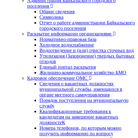
Администрация Байкальского городского
поселения
Общие сведения
Символика
Отчет о работе администрации Байкальского
городского поселения
Раскрытие информации организациями
Нормативно-правовая база
Холодное водоснабжение
Водоотведение и (или) очистка сточных вод
Утилизация (Захоронение) твердых бытовых
отходов
Единый портал раскрытия
Жилищно-коммунальное хозяйство БМО
Кадровое обеспечение ОМС
Сведения о вакантных должностях
муниципальной службы, имеющихся в
органе местного самоуправления
Порядок поступления на муниципальную
службу
Квалификационные требования к
кандидатам на замещение вакантных
должностеК
Номера телефонов, по которым можно
получить информацию по вопросу