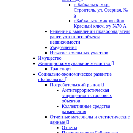
г. Байкальск, мкр.
Строитель, ул. Озерная, №
6
г.Байкальск, микрорайон
Красный ключ, з/у №70 А
Решение о выявлении правообладателя
ранее учтенного объекта
недвижимости
Уведомления
Изъятие земельных участков
Имущество
Жилищно-коммунальное хозяйство
Транспорт
Социально-экономическое развитие
г.Байкальска
Потребительский рынок
Антитеррористическая
защищенность торговых
объектов
Коллективные средства
размещения
Отчетные материалы и статистические
данные
Отчеты
Паспорт города Байкальска