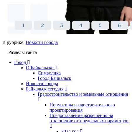
В рубрике:
Новости города
Разделы сайта
Город
О Байкальске
Символика
Город Байкальск
Новости города
Байкальск сегодня
Градостроительство и земельные отношения
Нормативы градостроительного
проектирования
Предоставление разрешения на
отклонение от предельных параметров
2024 год