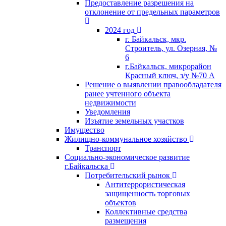
Предоставление разрешения на
отклонение от предельных параметров
2024 год
г. Байкальск, мкр.
Строитель, ул. Озерная, №
6
г.Байкальск, микрорайон
Красный ключ, з/у №70 А
Решение о выявлении правообладателя
ранее учтенного объекта
недвижимости
Уведомления
Изъятие земельных участков
Имущество
Жилищно-коммунальное хозяйство
Транспорт
Социально-экономическое развитие
г.Байкальска
Потребительский рынок
Антитеррористическая
защищенность торговых
объектов
Коллективные средства
размещения