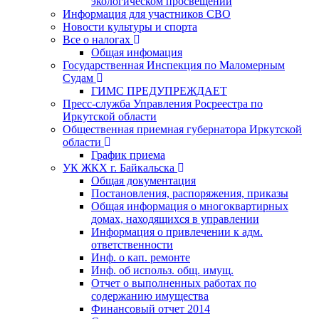
экологическом просвещении
Информация для участников СВО
Новости культуры и спорта
Все о налогах
Общая инфомация
Государственная Инспекция по Маломерным
Судам
ГИМС ПРЕДУПРЕЖДАЕТ
Пресс-служба Управления Росреестра по
Иркутской области
Общественная приемная губернатора Иркутской
области
График приема
УК ЖКХ г. Байкальска
Общая документация
Постановления, распоряжения, приказы
Общая информация о многоквартирных
домах, находящихся в управлении
Информация о привлечении к адм.
ответственности
Инф. о кап. ремонте
Инф. об использ. общ. имущ.
Отчет о выполненных работах по
содержанию имущества
Финансовый отчет 2014