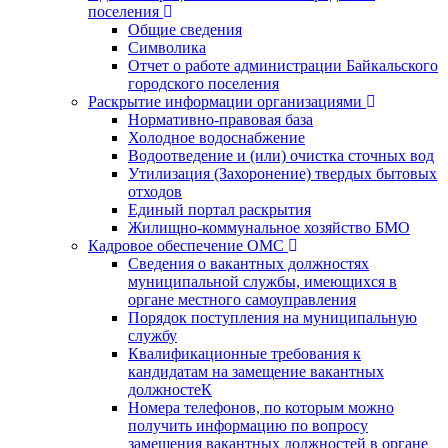
поселения
Общие сведения
Символика
Отчет о работе администрации Байкальского
городского поселения
Раскрытие информации организациями
Нормативно-правовая база
Холодное водоснабжение
Водоотведение и (или) очистка сточных вод
Утилизация (Захоронение) твердых бытовых
отходов
Единый портал раскрытия
Жилищно-коммунальное хозяйство БМО
Кадровое обеспечение ОМС
Сведения о вакантных должностях
муниципальной службы, имеющихся в
органе местного самоуправления
Порядок поступления на муниципальную
службу
Квалификационные требования к
кандидатам на замещение вакантных
должностеК
Номера телефонов, по которым можно
получить информацию по вопросу
замещения вакантных должностей в органе