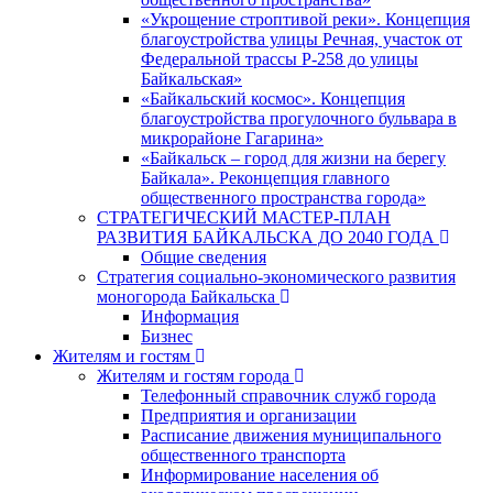
«Укрощение строптивой реки». Концепция
благоустройства улицы Речная, участок от
Федеральной трассы Р-258 до улицы
Байкальская»
«Байкальский космос». Концепция
благоустройства прогулочного бульвара в
микрорайоне Гагарина»
«Байкальск – город для жизни на берегу
Байкала». Реконцепция главного
общественного пространства города»
СТРАТЕГИЧЕСКИЙ МАСТЕР-ПЛАН
РАЗВИТИЯ БАЙКАЛЬСКА ДО 2040 ГОДА
Общие сведения
Стратегия социально-экономического развития
моногорода Байкальска
Информация
Бизнес
Жителям и гостям
Жителям и гостям города
Телефонный справочник служб города
Предприятия и организации
Расписание движения муниципального
общественного транспорта
Информирование населения об