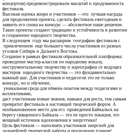
концертом) продемонстрировали масштаб и продуманность
фестиваля.
Высокая оценка жюри и участников —это лучшая награда
для продолжения проекта, сделать фестиваль ежегодным и
заявить его снова на конкурс — абсолютное наше решение.
Такие проекты создают традицию и устойчивость в развитии
и сохранение народного творчества.
В следующем году мы расширим географию фестиваля с
привлечением еще большего числа участников из разных
уголков Сибири и Дальнего Востока.
Создание в рамках фестиваля образовательной платформы:
проведение мастер-классов по народному вокалу,
инструментальному творчеству и хореографии от ведущих
мастеров народного творчества — это фундаментально
важный шаг. Для участников и педагогов это не только
конкурс, но и обучение,
уникальная среда для обмена опытом между педагогами и
коллективами,
даст участникам новые знания, навыки для роста, тем самым
превратит фестиваль в настоящий творческий форум. А
необыкновенное место для его проведения Байкальск на
берегу священного Байкала — это не просто локация, это
мощный источник вдохновения и энергетики!
Цель фестиваля — наполнять участников энергией для
дальнейшей творческой работы и реализации планов!