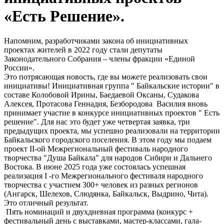
«Есть Решение».
Напомним, разработчиками закона об инициативных
проектах жителей в 2022 году стали депутаты
Законодательного Собрания – члены фракции «Единой
России».
Это потрясающая новость, где вы можете реализовать свои
инициативы! Инициативная группа " Байкальские истории" в
составе Колобовой Ирины, Баедаевой Оксаны, Судакова
Алексея, Протасова Геннадия, Безбородова Василия вновь
принимает участие в конкурсе инициативных проектов " Есть
решение". Для нас это будет уже четвертая заявка, три
предыдущих проекта, мы успешно реализовали на территории
Байкальского городского поселения. В этом году мы подаем
проект II-ой Межрегиональный фестиваль народного
творчества "Душа Байкала" для народов Сибири и Дальнего
Востока. В июне 2025 года уже состоялась успешная
реализация I -го Межрегионального фестиваля народного
творчества с участием 300+ человек из разных регионов
(Ангарск, Шелехов, Слюдянка, Байкальск, Выдрино, Чита).
Это отличный результат.
Пять номинаций и двухдневная программа (конкурс +
фестивальный день с выставками, мастер-классами, гала-