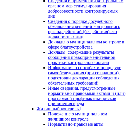
Сведения о применении контрольным
органом мер стимулирования
добросовестности контролируемых
лиц
Сведения о порядке досудебного
обжалования решений контрольного
органа, действий (бездействия) его
должностных лиц
Доклады о муниципальном контроле в
сфере благоустройства
Доклады, содержащие результаты
обобщения правоприменительной
практики контрольного органа
Информация о способах и процедуре
самообследования (при ее наличии),
подготовки декларации соблюдения
обязательных требований
Иные сведения, предусмотренные
нормативно-правовыми актами и (или)
программой профилактики рисков
причинения вреда
Жилищный контроль
Положение о муниципальном
жилищном контроле
Нормативно-правовые акты