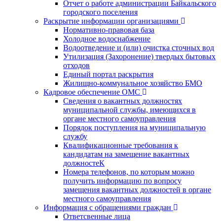
Отчет о работе администрации Байкальского
городского поселения
Раскрытие информации организациями
Нормативно-правовая база
Холодное водоснабжение
Водоотведение и (или) очистка сточных вод
Утилизация (Захоронение) твердых бытовых
отходов
Единый портал раскрытия
Жилищно-коммунальное хозяйство БМО
Кадровое обеспечение ОМС
Сведения о вакантных должностях
муниципальной службы, имеющихся в
органе местного самоуправления
Порядок поступления на муниципальную
службу
Квалификационные требования к
кандидатам на замещение вакантных
должностеК
Номера телефонов, по которым можно
получить информацию по вопросу
замещения вакантных должностей в органе
местного самоуправления
Информация с обращениями граждан
Ответсвенные лица