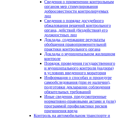
Сведения о применении контрольным
органом мер стимулирования
добросовестности контролируемых
лиц
Сведения о порядке досудебного
обжалования решений контрольного
органа, действий (бездействия) его
должностных лиц
Доклады, содержащие результаты
обобщения правоприменительной
практики контрольного органа
Доклады о муниципальном жилищном
контроле
Порядок проведения государственного
и муниципального контроля (надзора)
в условиях введенного моратория
Информация о способах и процедуре
самообследования (при ее наличии),
подготовки декларации соблюдения
обязательных требований
Иные сведения, предусмотренные
нормативно-правовыми актами и (или)
программой профилактики рисков
причинения вреда
Контроль на автомобильном транспорте и