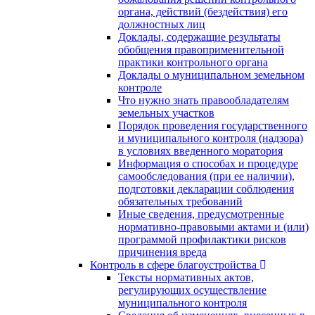
органа, действий (бездействия) его
должностных лиц
Доклады, содержащие результаты
обобщения правоприменительной
практики контрольного органа
Доклады о муниципальном земельном
контроле
Что нужно знать правообладателям
земельных участков
Порядок проведения государственного
и муниципального контроля (надзора)
в условиях введенного моратория
Информация о способах и процедуре
самообследования (при ее наличии),
подготовки декларации соблюдения
обязательных требований
Иные сведения, предусмотренные
нормативно-правовыми актами и (или)
программой профилактики рисков
причинения вреда
Контроль в сфере благоустройства
Тексты нормативных актов,
регулирующих осуществление
муниципального контроля