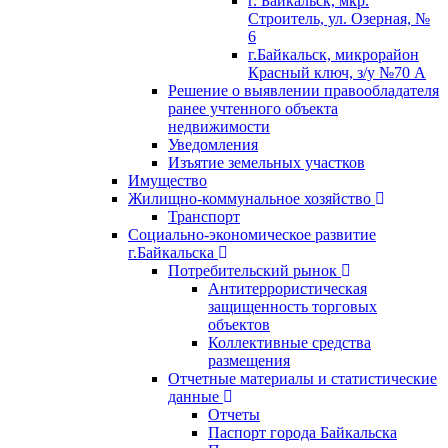
г. Байкальск, мкр.
Строитель, ул. Озерная, №
6
г.Байкальск, микрорайон
Красный ключ, з/у №70 А
Решение о выявлении правообладателя
ранее учтенного объекта
недвижимости
Уведомления
Изъятие земельных участков
Имущество
Жилищно-коммунальное хозяйство
Транспорт
Социально-экономическое развитие
г.Байкальска
Потребительский рынок
Антитеррористическая
защищенность торговых
объектов
Коллективные средства
размещения
Отчетные материалы и статистические
данные
Отчеты
Паспорт города Байкальска