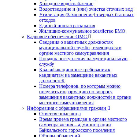
Холодное водоснабжение
Водоотведение и (или) очистка сточных вод
Утилизация (Захоронение) твердых бытовых
отходов
Единый портал раскрытия
Жилищно-коммунальное хозяйство БМО
Кадровое обеспечение ОМС
Сведения о вакантных должностях
муниципальной службы, имеющихся в
органе местного самоуправления
Порядок поступления на муниципальную
службу
Квалификационные требования к
кандидатам на замещение вакантных
должностеК
Номера телефонов, по которым можно
получить информацию по вопросу
замещения вакантных должностей в органе
местного самоуправления
Информация с обращениями граждан
Ответсвенные лица
Время приема граждан в органе местного
самоуправления – администрации
Байкальского городского поселения
Обзоры обращений