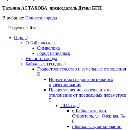
Татьяна АСТАХОВА, председатель Думы БГП
В рубрике:
Новости города
Разделы сайта
Город
О Байкальске
Символика
Город Байкальск
Новости города
Байкальск сегодня
Градостроительство и земельные отношения
Нормативы градостроительного
проектирования
Предоставление разрешения на
отклонение от предельных параметров
2024 год
г. Байкальск, мкр.
Строитель, ул. Озерная, №
6
г.Байкальск, микрорайон