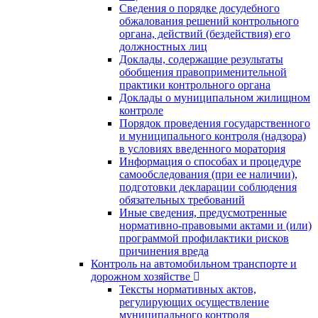
Сведения о порядке досудебного
обжалования решений контрольного
органа, действий (бездействия) его
должностных лиц
Доклады, содержащие результаты
обобщения правоприменительной
практики контрольного органа
Доклады о муниципальном жилищном
контроле
Порядок проведения государственного
и муниципального контроля (надзора)
в условиях введенного моратория
Информация о способах и процедуре
самообследования (при ее наличии),
подготовки декларации соблюдения
обязательных требований
Иные сведения, предусмотренные
нормативно-правовыми актами и (или)
программой профилактики рисков
причинения вреда
Контроль на автомобильном транспорте и
дорожном хозяйстве
Тексты нормативных актов,
регулирующих осуществление
муниципального контроля