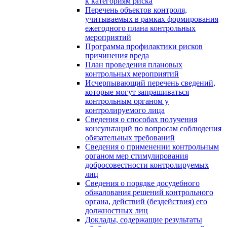
к категориям риска
Перечень объектов контроля,
учитываемых в рамках формирования
ежегодного плана контрольных
мероприятий
Программа профилактики рисков
причинения вреда
План проведения плановых
контрольных мероприятий
Исчерпывающий перечень сведений,
которые могут запрашиваться
контрольным органом у
контролируемого лица
Сведения о способах получения
консультаций по вопросам соблюдения
обязательных требований
Сведения о применении контрольным
органом мер стимулирования
добросовестности контролируемых
лиц
Сведения о порядке досудебного
обжалования решений контрольного
органа, действий (бездействия) его
должностных лиц
Доклады, содержащие результаты