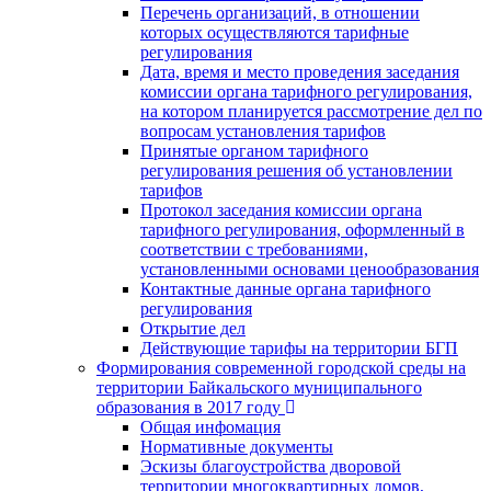
Перечень организаций, в отношении
которых осуществляются тарифные
регулирования
Дата, время и место проведения заседания
комиссии органа тарифного регулирования,
на котором планируется рассмотрение дел по
вопросам установления тарифов
Принятые органом тарифного
регулирования решения об установлении
тарифов
Протокол заседания комиссии органа
тарифного регулирования, оформленный в
соответствии с требованиями,
установленными основами ценообразования
Контактные данные органа тарифного
регулирования
Открытие дел
Действующие тарифы на территории БГП
Формирования современной городской среды на
территории Байкальского муниципального
образования в 2017 году
Общая инфомация
Нормативные документы
Эскизы благоустройства дворовой
территории многоквартирных домов,