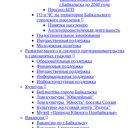
г.Байкальска до 2040 года
Прогноз БГП
ГО и ЧС на территории Байкальского
городского поселения
Памятки населению
Антитеррористическая деятельность
Градостроительное зонирование
Имущественная поддержка
Молодежная политика
Развитие малого и среднего предпринимательства
и самозанятых граждан
Образовательная поддержка
Финансовая поддержка
Имущественная поддержка
Информационная поддержка
Инфраструктурная поддержка
Культура
Библиотека города Байкальска
Дом культуры "Юбилейный"
Дом культуры "Юность" поселка Солзан
Культурно-досуговый центр "Радуга"
Музей «Природа Южного Прибайкалья»
Вакансии
Вакансии по г.Байкальску
Вакансии Администрации