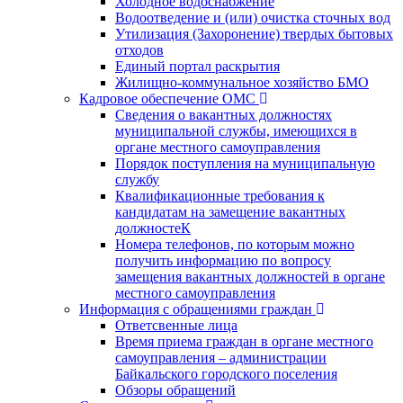
Холодное водоснабжение
Водоотведение и (или) очистка сточных вод
Утилизация (Захоронение) твердых бытовых
отходов
Единый портал раскрытия
Жилищно-коммунальное хозяйство БМО
Кадровое обеспечение ОМС
Сведения о вакантных должностях
муниципальной службы, имеющихся в
органе местного самоуправления
Порядок поступления на муниципальную
службу
Квалификационные требования к
кандидатам на замещение вакантных
должностеК
Номера телефонов, по которым можно
получить информацию по вопросу
замещения вакантных должностей в органе
местного самоуправления
Информация с обращениями граждан
Ответсвенные лица
Время приема граждан в органе местного
самоуправления – администрации
Байкальского городского поселения
Обзоры обращений