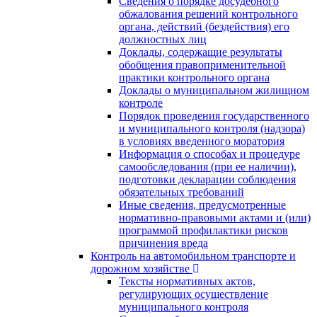
Сведения о порядке досудебного
обжалования решений контрольного
органа, действий (бездействия) его
должностных лиц
Доклады, содержащие результаты
обобщения правоприменительной
практики контрольного органа
Доклады о муниципальном жилищном
контроле
Порядок проведения государственного
и муниципального контроля (надзора)
в условиях введенного моратория
Информация о способах и процедуре
самообследования (при ее наличии),
подготовки декларации соблюдения
обязательных требований
Иные сведения, предусмотренные
нормативно-правовыми актами и (или)
программой профилактики рисков
причинения вреда
Контроль на автомобильном транспорте и
дорожном хозяйстве
Тексты нормативных актов,
регулирующих осуществление
муниципального контроля