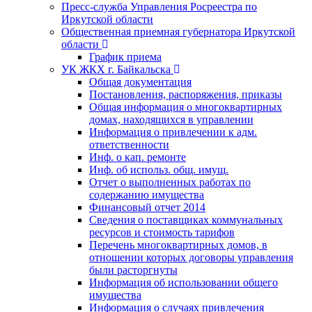
Пресс-служба Управления Росреестра по
Иркутской области
Общественная приемная губернатора Иркутской
области
График приема
УК ЖКХ г. Байкальска
Общая документация
Постановления, распоряжения, приказы
Общая информация о многоквартирных
домах, находящихся в управлении
Информация о привлечении к адм.
ответственности
Инф. о кап. ремонте
Инф. об использ. общ. имущ.
Отчет о выполненных работах по
содержанию имущества
Финансовый отчет 2014
Сведения о поставщиках коммунальных
ресурсов и стоимость тарифов
Перечень многоквартирных домов, в
отношении которых договоры управления
были расторгнуты
Информация об использовании общего
имущества
Информация о случаях привлечения