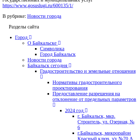
https://www.gosuslugi.ru/600135/1/
В рубрике:
Новости города
Разделы сайта
Город
О Байкальске
Символика
Город Байкальск
Новости города
Байкальск сегодня
Градостроительство и земельные отношения
Нормативы градостроительного
проектирования
Предоставление разрешения на
отклонение от предельных параметров
2024 год
г. Байкальск, мкр.
Строитель, ул. Озерная, №
6
г.Байкальск, микрорайон
Красный ключ, з/у №70 А