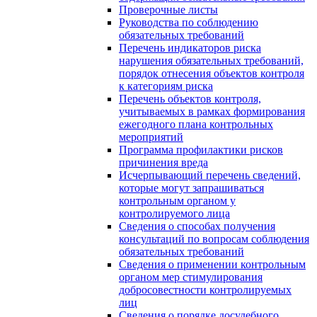
Проверочные листы
Руководства по соблюдению
обязательных требований
Перечень индикаторов риска
нарушения обязательных требований,
порядок отнесения объектов контроля
к категориям риска
Перечень объектов контроля,
учитываемых в рамках формирования
ежегодного плана контрольных
мероприятий
Программа профилактики рисков
причинения вреда
Исчерпывающий перечень сведений,
которые могут запрашиваться
контрольным органом у
контролируемого лица
Сведения о способах получения
консультаций по вопросам соблюдения
обязательных требований
Сведения о применении контрольным
органом мер стимулирования
добросовестности контролируемых
лиц
Сведения о порядке досудебного