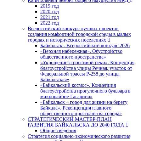
Капитальный ремонт общего имущества МКД
2019 год
2020 год
2021 год
2022 год
Всероссийский конкурс лучших проектов
создания комфортной городской среды в малых
городах и исторических поселениях
Байкальск - Всероссийский конкурс 2026
«Верхняя набережная». Обустройство
общественного пространства»
«Укрощение строптивой реки». Концепция
благоустройства улицы Речная, участок от
Федеральной трассы Р-258 до улицы
Байкальская»
«Байкальский космос». Концепция
благоустройства прогулочного бульвара в
микрорайоне Гагарина»
«Байкальск – город для жизни на берегу
Байкала». Реконцепция главного
общественного пространства города»
СТРАТЕГИЧЕСКИЙ МАСТЕР-ПЛАН
РАЗВИТИЯ БАЙКАЛЬСКА ДО 2040 ГОДА
Общие сведения
Стратегия социально-экономического развития