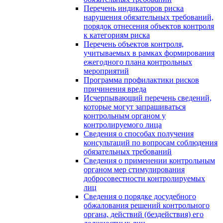
Перечень индикаторов риска
нарушения обязательных требований,
порядок отнесения объектов контроля
к категориям риска
Перечень объектов контроля,
учитываемых в рамках формирования
ежегодного плана контрольных
мероприятий
Программа профилактики рисков
причинения вреда
Исчерпывающий перечень сведений,
которые могут запрашиваться
контрольным органом у
контролируемого лица
Сведения о способах получения
консультаций по вопросам соблюдения
обязательных требований
Сведения о применении контрольным
органом мер стимулирования
добросовестности контролируемых
лиц
Сведения о порядке досудебного
обжалования решений контрольного
органа, действий (бездействия) его