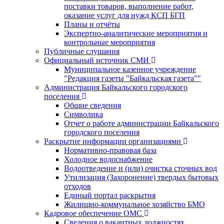
поставки товаров, выполнение работ,
оказание услуг для нужд КСП БГП
Планы и отчёты
Экспертно-аналитические мероприятия и
контрольные мероприятия
Публичные слушания
Официальный источник СМИ
Муниципальное казенное учреждение
"Редакция газеты "Байкальская газета""
Администрация Байкальского городского
поселения
Общие сведения
Символика
Отчет о работе администрации Байкальского
городского поселения
Раскрытие информации организациями
Нормативно-правовая база
Холодное водоснабжение
Водоотведение и (или) очистка сточных вод
Утилизация (Захоронение) твердых бытовых
отходов
Единый портал раскрытия
Жилищно-коммунальное хозяйство БМО
Кадровое обеспечение ОМС
Сведения о вакантных должностях