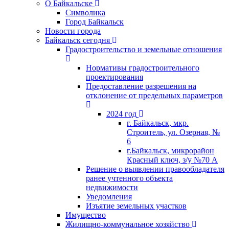
О Байкальске
Символика
Город Байкальск
Новости города
Байкальск сегодня
Градостроительство и земельные отношения
Нормативы градостроительного
проектирования
Предоставление разрешения на
отклонение от предельных параметров
2024 год
г. Байкальск, мкр.
Строитель, ул. Озерная, №
6
г.Байкальск, микрорайон
Красный ключ, з/у №70 А
Решение о выявлении правообладателя
ранее учтенного объекта
недвижимости
Уведомления
Изъятие земельных участков
Имущество
Жилищно-коммунальное хозяйство