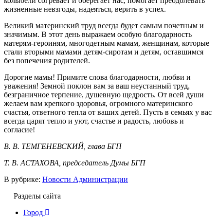
колыбели согревает и оберегает нас, помогает преодолевать
жизненные невзгоды, надеяться, верить в успех.
Великий материнский труд всегда будет самым почетным и
значимым. В этот день выражаем особую благодарность
матерям-героиням, многодетным мамам, женщинам, которые
стали вторыми мамами детям-сиротам и детям, оставшимся
без попечения родителей.
Дорогие мамы! Примите слова благодарности, любви и
уважения! Земной поклон вам за ваш неустанный труд,
безграничное терпение, душевную щедрость. От всей души
желаем вам крепкого здоровья, огромного материнского
счастья, ответного тепла от ваших детей. Пусть в семьях у вас
всегда царят тепло и уют, счастье и радость, любовь и
согласие!
В. В. ТЕМГЕНЕВСКИЙ, глава БГП
Т. В. АСТАХОВА, председатель Думы БГП
В рубрике:
Новости Администрации
Разделы сайта
Город