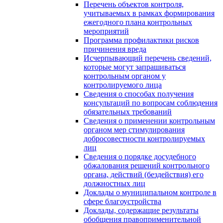
Перечень объектов контроля,
учитываемых в рамках формирования
ежегодного плана контрольных
мероприятий
Программа профилактики рисков
причинения вреда
Исчерпывающий перечень сведений,
которые могут запрашиваться
контрольным органом у
контролируемого лица
Сведения о способах получения
консультаций по вопросам соблюдения
обязательных требований
Сведения о применении контрольным
органом мер стимулирования
добросовестности контролируемых
лиц
Сведения о порядке досудебного
обжалования решений контрольного
органа, действий (бездействия) его
должностных лиц
Доклады о муниципальном контроле в
сфере благоустройства
Доклады, содержащие результаты
обобщения правоприменительной