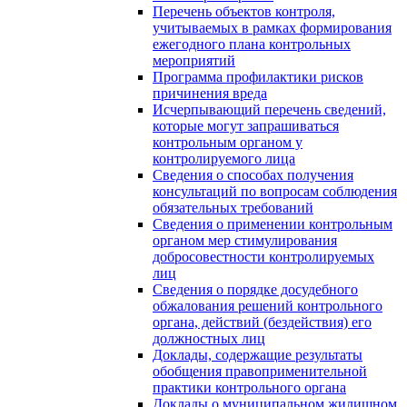
Перечень объектов контроля,
учитываемых в рамках формирования
ежегодного плана контрольных
мероприятий
Программа профилактики рисков
причинения вреда
Исчерпывающий перечень сведений,
которые могут запрашиваться
контрольным органом у
контролируемого лица
Сведения о способах получения
консультаций по вопросам соблюдения
обязательных требований
Сведения о применении контрольным
органом мер стимулирования
добросовестности контролируемых
лиц
Сведения о порядке досудебного
обжалования решений контрольного
органа, действий (бездействия) его
должностных лиц
Доклады, содержащие результаты
обобщения правоприменительной
практики контрольного органа
Доклады о муниципальном жилищном