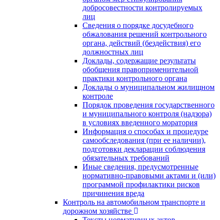
добросовестности контролируемых
лиц
Сведения о порядке досудебного
обжалования решений контрольного
органа, действий (бездействия) его
должностных лиц
Доклады, содержащие результаты
обобщения правоприменительной
практики контрольного органа
Доклады о муниципальном жилищном
контроле
Порядок проведения государственного
и муниципального контроля (надзора)
в условиях введенного моратория
Информация о способах и процедуре
самообследования (при ее наличии),
подготовки декларации соблюдения
обязательных требований
Иные сведения, предусмотренные
нормативно-правовыми актами и (или)
программой профилактики рисков
причинения вреда
Контроль на автомобильном транспорте и
дорожном хозяйстве
Тексты нормативных актов,