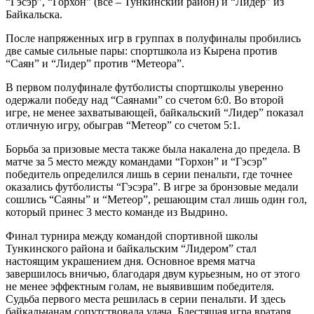
“Гэсэр”, “Горхон” (все – Тункинский район) и “Лидер” из
Байкальска.
После напряженных игр в группах в полуфиналы пробились
две самые сильные пары: спортшкола из Кырена против
“Саян” и “Лидер” против “Метеора”.
В первом полуфинале футболисты спортшколы уверенно
одержали победу над “Саянами” со счетом 6:0. Во второй
игре, не менее захватывающей, байкальский “Лидер” показал
отличную игру, обыграв “Метеор” со счетом 5:1.
Борьба за призовые места также была накалена до предела. В
матче за 5 место между командами “Горхон” и “Гэсэр”
победитель определился лишь в серии пенальти, где точнее
оказались футболисты “Гэсэра”. В игре за бронзовые медали
сошлись “Саяны” и “Метеор”, решающим стал лишь один гол,
который принес 3 место команде из Выдрино.
Финал турнира между командой спортивной школы
Тункинского района и байкальским “Лидером” стал
настоящим украшением дня. Основное время матча
завершилось вничью, благодаря двум курьезным, но от этого
не менее эффектным голам, не выявившим победителя.
Судьба первого места решилась в серии пенальти. И здесь
байкальчанам сопутствовала удача. Блестящая игра вратаря