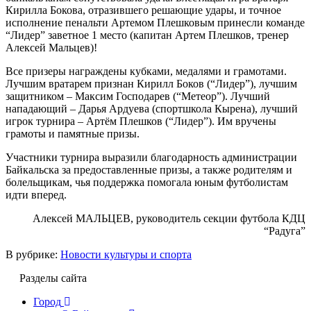
Кирилла Бокова, отразившего решающие удары, и точное
исполнение пенальти Артемом Плешковым принесли команде
“Лидер” заветное 1 место (капитан Артем Плешков, тренер
Алексей Мальцев)!
Все призеры награждены кубками, медалями и грамотами.
Лучшим вратарем признан Кирилл Боков (“Лидер”), лучшим
защитником – Максим Господарев (“Метеор”). Лучший
нападающий – Дарья Ардуева (спортшкола Кырена), лучший
игрок турнира – Артём Плешков (“Лидер”). Им вручены
грамоты и памятные призы.
Участники турнира выразили благодарность администрации
Байкальска за предоставленные призы, а также родителям и
болельщикам, чья поддержка помогала юным футболистам
идти вперед.
Алексей МАЛЬЦЕВ, руководитель секции футбола КДЦ
“Радуга”
В рубрике:
Новости культуры и спорта
Разделы сайта
Город