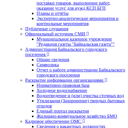
поставки товаров, выполнение работ,
оказание услуг для нужд КСП БГП
Планы и отчёты
Экспертно-аналитические мероприятия и
контрольные мероприятия
Публичные слушания
Официальный источник СМИ
Муниципальное казенное учреждение
"Редакция газеты "Байкальская газета""
Администрация Байкальского городского
поселения
Общие сведения
Символика
Отчет о работе администрации Байкальского
городского поселения
Раскрытие информации организациями
Нормативно-правовая база
Холодное водоснабжение
Водоотведение и (или) очистка сточных вод
Утилизация (Захоронение) твердых бытовых
отходов
Единый портал раскрытия
Жилищно-коммунальное хозяйство БМО
Кадровое обеспечение ОМС
Сведения о вакантных должностях