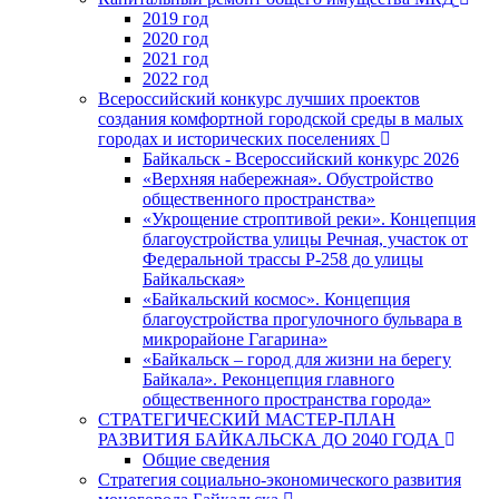
2019 год
2020 год
2021 год
2022 год
Всероссийский конкурс лучших проектов
создания комфортной городской среды в малых
городах и исторических поселениях
Байкальск - Всероссийский конкурс 2026
«Верхняя набережная». Обустройство
общественного пространства»
«Укрощение строптивой реки». Концепция
благоустройства улицы Речная, участок от
Федеральной трассы Р-258 до улицы
Байкальская»
«Байкальский космос». Концепция
благоустройства прогулочного бульвара в
микрорайоне Гагарина»
«Байкальск – город для жизни на берегу
Байкала». Реконцепция главного
общественного пространства города»
СТРАТЕГИЧЕСКИЙ МАСТЕР-ПЛАН
РАЗВИТИЯ БАЙКАЛЬСКА ДО 2040 ГОДА
Общие сведения
Стратегия социально-экономического развития