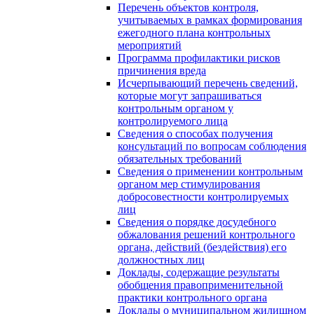
Перечень объектов контроля,
учитываемых в рамках формирования
ежегодного плана контрольных
мероприятий
Программа профилактики рисков
причинения вреда
Исчерпывающий перечень сведений,
которые могут запрашиваться
контрольным органом у
контролируемого лица
Сведения о способах получения
консультаций по вопросам соблюдения
обязательных требований
Сведения о применении контрольным
органом мер стимулирования
добросовестности контролируемых
лиц
Сведения о порядке досудебного
обжалования решений контрольного
органа, действий (бездействия) его
должностных лиц
Доклады, содержащие результаты
обобщения правоприменительной
практики контрольного органа
Доклады о муниципальном жилищном