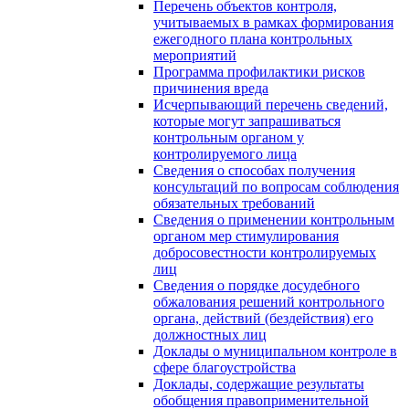
Перечень объектов контроля,
учитываемых в рамках формирования
ежегодного плана контрольных
мероприятий
Программа профилактики рисков
причинения вреда
Исчерпывающий перечень сведений,
которые могут запрашиваться
контрольным органом у
контролируемого лица
Сведения о способах получения
консультаций по вопросам соблюдения
обязательных требований
Сведения о применении контрольным
органом мер стимулирования
добросовестности контролируемых
лиц
Сведения о порядке досудебного
обжалования решений контрольного
органа, действий (бездействия) его
должностных лиц
Доклады о муниципальном контроле в
сфере благоустройства
Доклады, содержащие результаты
обобщения правоприменительной