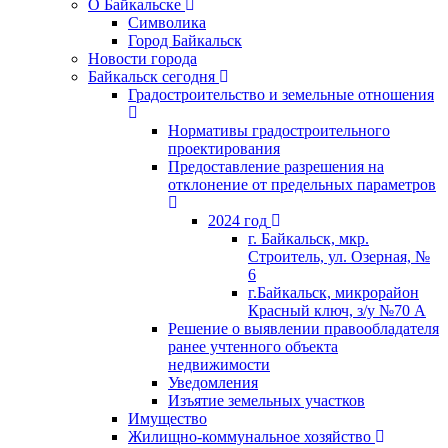
О Байкальске
Символика
Город Байкальск
Новости города
Байкальск сегодня
Градостроительство и земельные отношения
Нормативы градостроительного
проектирования
Предоставление разрешения на
отклонение от предельных параметров
2024 год
г. Байкальск, мкр.
Строитель, ул. Озерная, №
6
г.Байкальск, микрорайон
Красный ключ, з/у №70 А
Решение о выявлении правообладателя
ранее учтенного объекта
недвижимости
Уведомления
Изъятие земельных участков
Имущество
Жилищно-коммунальное хозяйство