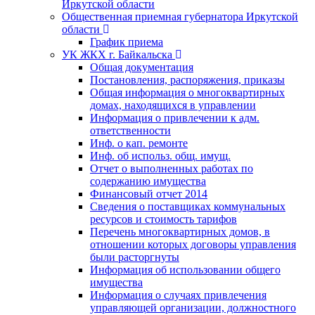
Иркутской области
Общественная приемная губернатора Иркутской
области
График приема
УК ЖКХ г. Байкальска
Общая документация
Постановления, распоряжения, приказы
Общая информация о многоквартирных
домах, находящихся в управлении
Информация о привлечении к адм.
ответственности
Инф. о кап. ремонте
Инф. об использ. общ. имущ.
Отчет о выполненных работах по
содержанию имущества
Финансовый отчет 2014
Сведения о поставщиках коммунальных
ресурсов и стоимость тарифов
Перечень многоквартирных домов, в
отношении которых договоры управления
были расторгнуты
Информация об использовании общего
имущества
Информация о случаях привлечения
управляющей организации, должностного