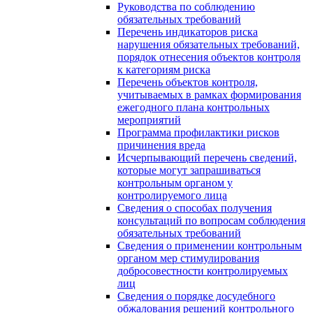
Руководства по соблюдению
обязательных требований
Перечень индикаторов риска
нарушения обязательных требований,
порядок отнесения объектов контроля
к категориям риска
Перечень объектов контроля,
учитываемых в рамках формирования
ежегодного плана контрольных
мероприятий
Программа профилактики рисков
причинения вреда
Исчерпывающий перечень сведений,
которые могут запрашиваться
контрольным органом у
контролируемого лица
Сведения о способах получения
консультаций по вопросам соблюдения
обязательных требований
Сведения о применении контрольным
органом мер стимулирования
добросовестности контролируемых
лиц
Сведения о порядке досудебного
обжалования решений контрольного