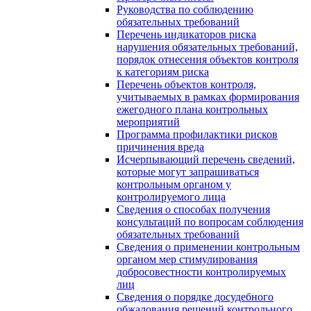
Руководства по соблюдению
обязательных требований
Перечень индикаторов риска
нарушения обязательных требований,
порядок отнесения объектов контроля
к категориям риска
Перечень объектов контроля,
учитываемых в рамках формирования
ежегодного плана контрольных
мероприятий
Программа профилактики рисков
причинения вреда
Исчерпывающий перечень сведений,
которые могут запрашиваться
контрольным органом у
контролируемого лица
Сведения о способах получения
консультаций по вопросам соблюдения
обязательных требований
Сведения о применении контрольным
органом мер стимулирования
добросовестности контролируемых
лиц
Сведения о порядке досудебного
обжалования решений контрольного