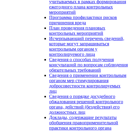
учитываемых в рамках формирования
ежегодного плана контрольных
мероприятий
Программа профилактики рисков
причинения вреда
План проведения плановых
контрольных мероприятий
Исчерпывающий перечень сведений,
которые могут запрашиваться
контрольным органом у
контролируемого лица
Сведения о способах получения
консультаций по вопросам соблюдения
обязательных требований
Сведения о применении контрольным
органом мер стимулирования
добросовестности контролируемых
лиц
Сведения о порядке досудебного
обжалования решений контрольного
органа, действий (бездействия) его
должностных лиц
Доклады, содержащие результаты
обобщения правоприменительной
практики контрольного органа