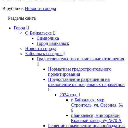
В рубрике:
Новости города
Разделы сайта
Город
О Байкальске
Символика
Город Байкальск
Новости города
Байкальск сегодня
Градостроительство и земельные отношения
Нормативы градостроительного
проектирования
Предоставление разрешения на
отклонение от предельных параметров
2024 год
г. Байкальск, мкр.
Строитель, ул. Озерная, №
6
г.Байкальск, микрорайон
Красный ключ, з/у №70 А
Решение о выявлении правообладателя