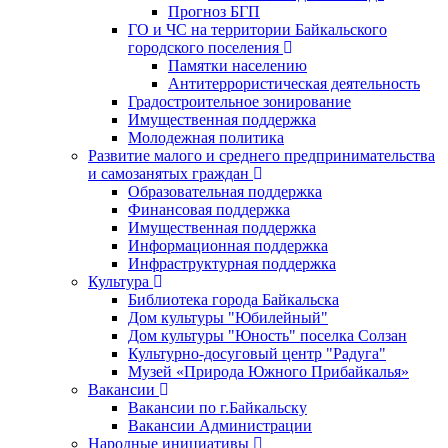
Прогноз БГП
ГО и ЧС на территории Байкальского
городского поселения
Памятки населению
Антитеррористическая деятельность
Градостроительное зонирование
Имущественная поддержка
Молодежная политика
Развитие малого и среднего предпринимательства
и самозанятых граждан
Образовательная поддержка
Финансовая поддержка
Имущественная поддержка
Информационная поддержка
Инфраструктурная поддержка
Культура
Библиотека города Байкальска
Дом культуры "Юбилейный"
Дом культуры "Юность" поселка Солзан
Культурно-досуговый центр "Радуга"
Музей «Природа Южного Прибайкалья»
Вакансии
Вакансии по г.Байкальску
Вакансии Администрации
Народные инициативы