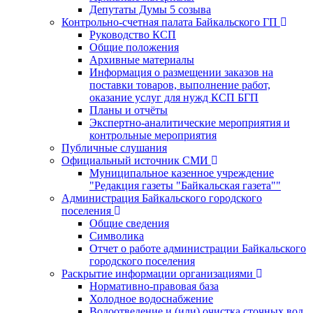
Депутаты Думы 5 созыва
Контрольно-счетная палата Байкальского ГП
Руководство КСП
Общие положения
Архивные материалы
Информация о размещении заказов на
поставки товаров, выполнение работ,
оказание услуг для нужд КСП БГП
Планы и отчёты
Экспертно-аналитические мероприятия и
контрольные мероприятия
Публичные слушания
Официальный источник СМИ
Муниципальное казенное учреждение
"Редакция газеты "Байкальская газета""
Администрация Байкальского городского
поселения
Общие сведения
Символика
Отчет о работе администрации Байкальского
городского поселения
Раскрытие информации организациями
Нормативно-правовая база
Холодное водоснабжение
Водоотведение и (или) очистка сточных вод