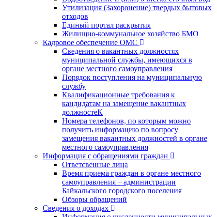
Утилизация (Захоронение) твердых бытовых
отходов
Единый портал раскрытия
Жилищно-коммунальное хозяйство БМО
Кадровое обеспечение ОМС
Сведения о вакантных должностях
муниципальной службы, имеющихся в
органе местного самоуправления
Порядок поступления на муниципальную
службу
Квалификационные требования к
кандидатам на замещение вакантных
должностеК
Номера телефонов, по которым можно
получить информацию по вопросу
замещения вакантных должностей в органе
местного самоуправления
Информация с обращениями граждан
Ответсвенные лица
Время приема граждан в органе местного
самоуправления – администрации
Байкальского городского поселения
Обзоры обращений
Сведения о доходах
Информация о численности муниципальных