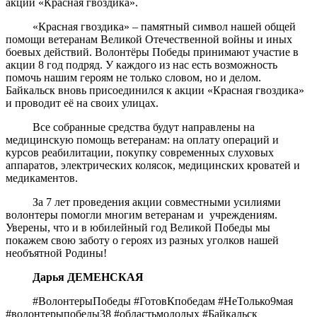
акции «Красная гвоздика».
«Красная гвоздика» – памятный символ нашей общей
помощи ветеранам Великой Отечественной войны и иных
боевых действий. Волонтёры Победы принимают участие в
акции 8 год подряд. У каждого из нас есть возможность
помочь нашим героям не только словом, но и делом.
Байкальск вновь присоединился к акции «Красная гвоздика»
и проводит её на своих улицах.
Все собранные средства будут направлены на
медицинскую помощь ветеранам: на оплату операций и
курсов реабилитации, покупку современных слуховых
аппаратов, электрических колясок, медицинских кроватей и
медикаментов.
За 7 лет проведения акции совместными усилиями
волонтеры помогли многим ветеранам и
учреждениям.
Уверены, что и в юбилейный год Великой Победы мы
покажем свою заботу о героях из разных уголков нашей
необъятной Родины!
Дарья ДЕМЕНСКАЯ
#ВолонтерыПобеды #ГотовКпобедам #НеТолько9мая
#волонтерыпобеды38 #областьмолодых #Байкальск