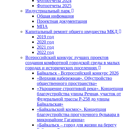
Фотоотчеты 2024
Фотоотчеты 2025
Индустриальный парк
Общая инфомация
Проектная документация
МПА
Капитальный ремонт общего имущества МКД
2019 год
2020 год
2021 год
2022 год
Всероссийский конкурс лучших проектов
создания комфортной городской среды в малых
городах и исторических поселениях
Байкальск - Всероссийский конкурс 2026
«Верхняя набережная». Обустройство
общественного пространства»
«Укрощение строптивой реки». Концепция
благоустройства улицы Речная, участок от
Федеральной трассы Р-258 до улицы
Байкальская»
«Байкальский космос». Концепция
благоустройства прогулочного бульвара в
микрорайоне Гагарина»
«Байкальск – город для жизни на берегу