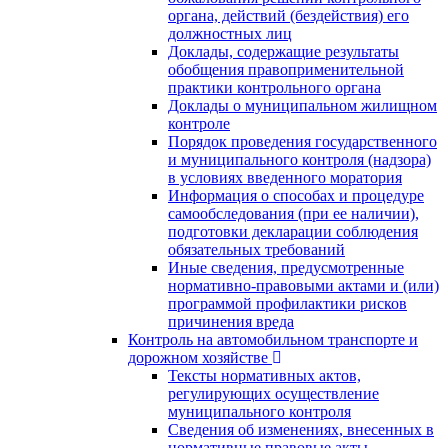
органа, действий (бездействия) его
должностных лиц
Доклады, содержащие результаты
обобщения правоприменительной
практики контрольного органа
Доклады о муниципальном жилищном
контроле
Порядок проведения государственного
и муниципального контроля (надзора)
в условиях введенного моратория
Информация о способах и процедуре
самообследования (при ее наличии),
подготовки декларации соблюдения
обязательных требований
Иные сведения, предусмотренные
нормативно-правовыми актами и (или)
программой профилактики рисков
причинения вреда
Контроль на автомобильном транспорте и
дорожном хозяйстве
Тексты нормативных актов,
регулирующих осуществление
муниципального контроля
Сведения об изменениях, внесенных в
нормативные правовые акты