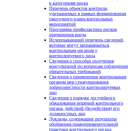
к категориям риска
Перечень объектов контроля,
учитываемых в рамках формирования
ежегодного плана контрольных
мероприятий
Программа профилактики рисков
причинения вреда
Исчерпывающий перечень сведений,
которые могут запрашиваться
контрольным органом у
контролируемого лица
Сведения о способах получения
консультаций по вопросам соблюдения
обязательных требований
Сведения о применении контрольным
органом мер стимулирования
добросовестности контролируемых
лиц
Сведения о порядке досудебного
обжалования решений контрольного
органа, действий (бездействия) его
должностных лиц
Доклады, содержащие результаты
обобщения правоприменительной
практики контрольного органа