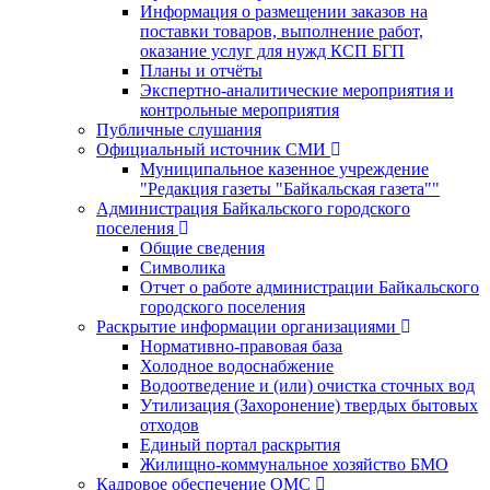
Информация о размещении заказов на
поставки товаров, выполнение работ,
оказание услуг для нужд КСП БГП
Планы и отчёты
Экспертно-аналитические мероприятия и
контрольные мероприятия
Публичные слушания
Официальный источник СМИ
Муниципальное казенное учреждение
"Редакция газеты "Байкальская газета""
Администрация Байкальского городского
поселения
Общие сведения
Символика
Отчет о работе администрации Байкальского
городского поселения
Раскрытие информации организациями
Нормативно-правовая база
Холодное водоснабжение
Водоотведение и (или) очистка сточных вод
Утилизация (Захоронение) твердых бытовых
отходов
Единый портал раскрытия
Жилищно-коммунальное хозяйство БМО
Кадровое обеспечение ОМС