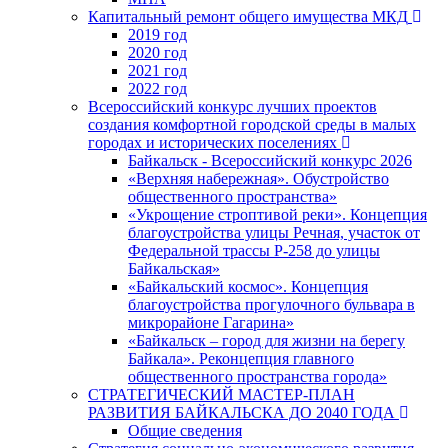
Капитальный ремонт общего имущества МКД
2019 год
2020 год
2021 год
2022 год
Всероссийский конкурс лучших проектов
создания комфортной городской среды в малых
городах и исторических поселениях
Байкальск - Всероссийский конкурс 2026
«Верхняя набережная». Обустройство
общественного пространства»
«Укрощение строптивой реки». Концепция
благоустройства улицы Речная, участок от
Федеральной трассы Р-258 до улицы
Байкальская»
«Байкальский космос». Концепция
благоустройства прогулочного бульвара в
микрорайоне Гагарина»
«Байкальск – город для жизни на берегу
Байкала». Реконцепция главного
общественного пространства города»
СТРАТЕГИЧЕСКИЙ МАСТЕР-ПЛАН
РАЗВИТИЯ БАЙКАЛЬСКА ДО 2040 ГОДА
Общие сведения