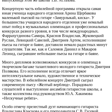
выпускница этой же школы Т.В. Астахова.
Концертную часть юбилейной программы открыла самая
юная ученица народного отделения Арина Щербакова
маленькой пьеской на гитаре «Замурлыкай, киска». У
большинства учащихся народного отделения уже немалый
опыт побед в музыкальных олимпиадах и профессиональных
конкурсах разного уровня, в том числе международных.
Фаррахутдинова Самира, Краснов Владислав, Жуковецкий
Руслан, Левицкий Савелий, Дмитриев Артем, исполнившие
пьесы на гитаре и баяне, доставили немало радостных минут
слушателям. Так же, как и Саломов Даниил и Макаров
Леонид, сыгравшие небольшие пьесы на гитаре и баяне.
Много дипломов всевозможных конкурсов и олимпиад в
творческом багаже талантливого молодого гитариста Дмитрия
Полякова. Его исполнение всегда отличает яркое
интеллектуальное начало, художественное и техническое
мастерство. В юбилейном концерте Дмитрий сыграл
современную пьесу «Желтый верблюд». Порадовало
слушателей и выступление ансамбля гитаристов школы, а
также коллектива под руководством Ю.А. Хакимова
«Нескучные ребята».
Особо отмечу прелестный дуэт начинающего гитариста
Владислава Краснова и его преподавателя С.В. Гусевой.