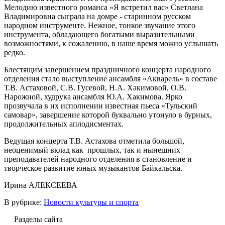
Мелодию известного романса «Я встретил вас» Светлана
Владимировна сыграла на домре - старинном русском
народном инструменте. Нежное, тонкое звучание этого
инструмента, обладающего богатыми выразительными
возможностями, к сожалению, в наше время можно услышать
редко.
Блестящим завершением праздничного концерта народного
отделения стало выступление ансамбля «Акварель» в составе
Т.В. Астаховой, С.В. Гусевой, Н.А. Хакимовой, О.В.
Нарожной, худрука ансамбля Ю.А. Хакимова. Ярко
прозвучала в их исполнении известная пьеса «Тульский
самовар», завершение которой буквально утонуло в бурных,
продолжительных аплодисментах.
Ведущая концерта Т.В. Астахова отметила большой,
неоценимый вклад как прошлых, так и нынешних
преподавателей народного отделения в становление и
творческое развитие юных музыкантов Байкальска.
Ирина АЛЕКСЕЕВА
В рубрике:
Новости культуры и спорта
Разделы сайта