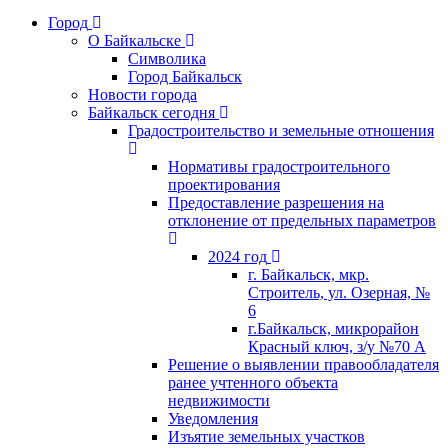
Город
О Байкальске
Символика
Город Байкальск
Новости города
Байкальск сегодня
Градостроительство и земельные отношения
Нормативы градостроительного
проектирования
Предоставление разрешения на
отклонение от предельных параметров
2024 год
г. Байкальск, мкр.
Строитель, ул. Озерная, №
6
г.Байкальск, микрорайон
Красный ключ, з/у №70 А
Решение о выявлении правообладателя
ранее учтенного объекта
недвижимости
Уведомления
Изъятие земельных участков