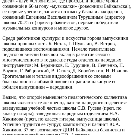
дней» - клуб «Строитель», где проходили первые уроки
созданной в 66-м году «музыкалки» (ровесницы Байкальска!),
ее первые ученики, занятия по классу баяна и аккордеона,
созданный Евгением Васильевичем Турушиным (директор
школы 70-75 гг.) оркестр баянистов, первые победители
музыкальных конкурсов и многое другое.
Среди работников культуры и искусства города выпускники
школы прошлых лет - Б. Нетак, Г. Шульгин, В. Ветров,
поделившиеся воспоминаниями. Немало талантливых
педагогов внесли большой вклад в развитие самого
многочисленного в те далекие годы отделения народных
инструментов: М. Бердников, Е. Турушин, В. Левченко, П.
Ваулин, Г. Рябцовский, В. Огнев, Д. Коробочкин, Н. Иванова.
Трогательные и теплые видеообращения со словами
благодарности любимой школе отправили накануне ее
юбилея выпускники – народники.
Важно, что опорой нынешнего педагогического коллектива
школы являются те же преподаватели народного отделения:
заведующая учебной частью школы С.В. Гусева (преп. по
классу гитары), заведующая народным отделением Н.А.
Хакимова (преп, по классу гитары, выпускница школы).
Успешно трудится ее супруг, композитор и баянист Ю.А.
Хакимов. 37 лет возглавляет ДШИ Байкальска баянистка и