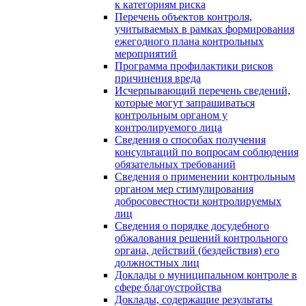
к категориям риска
Перечень объектов контроля,
учитываемых в рамках формирования
ежегодного плана контрольных
мероприятий
Программа профилактики рисков
причинения вреда
Исчерпывающий перечень сведений,
которые могут запрашиваться
контрольным органом у
контролируемого лица
Сведения о способах получения
консультаций по вопросам соблюдения
обязательных требований
Сведения о применении контрольным
органом мер стимулирования
добросовестности контролируемых
лиц
Сведения о порядке досудебного
обжалования решений контрольного
органа, действий (бездействия) его
должностных лиц
Доклады о муниципальном контроле в
сфере благоустройства
Доклады, содержащие результаты