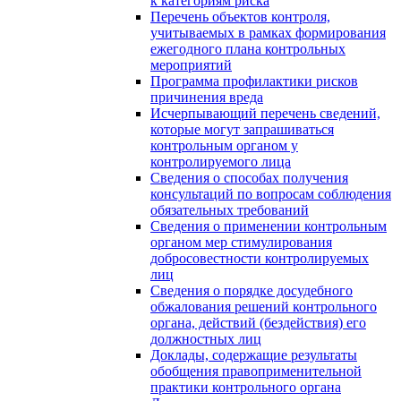
к категориям риска
Перечень объектов контроля,
учитываемых в рамках формирования
ежегодного плана контрольных
мероприятий
Программа профилактики рисков
причинения вреда
Исчерпывающий перечень сведений,
которые могут запрашиваться
контрольным органом у
контролируемого лица
Сведения о способах получения
консультаций по вопросам соблюдения
обязательных требований
Сведения о применении контрольным
органом мер стимулирования
добросовестности контролируемых
лиц
Сведения о порядке досудебного
обжалования решений контрольного
органа, действий (бездействия) его
должностных лиц
Доклады, содержащие результаты
обобщения правоприменительной
практики контрольного органа