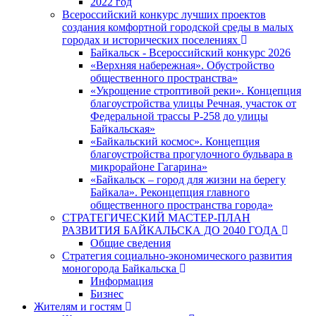
2022 год
Всероссийский конкурс лучших проектов
создания комфортной городской среды в малых
городах и исторических поселениях
Байкальск - Всероссийский конкурс 2026
«Верхняя набережная». Обустройство
общественного пространства»
«Укрощение строптивой реки». Концепция
благоустройства улицы Речная, участок от
Федеральной трассы Р-258 до улицы
Байкальская»
«Байкальский космос». Концепция
благоустройства прогулочного бульвара в
микрорайоне Гагарина»
«Байкальск – город для жизни на берегу
Байкала». Реконцепция главного
общественного пространства города»
СТРАТЕГИЧЕСКИЙ МАСТЕР-ПЛАН
РАЗВИТИЯ БАЙКАЛЬСКА ДО 2040 ГОДА
Общие сведения
Стратегия социально-экономического развития
моногорода Байкальска
Информация
Бизнес
Жителям и гостям