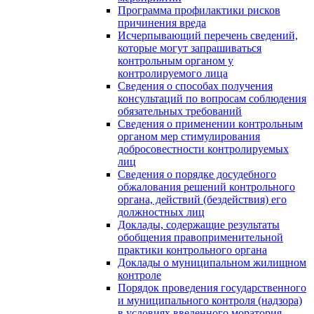
Программа профилактики рисков
причинения вреда
Исчерпывающий перечень сведений,
которые могут запрашиваться
контрольным органом у
контролируемого лица
Сведения о способах получения
консультаций по вопросам соблюдения
обязательных требований
Сведения о применении контрольным
органом мер стимулирования
добросовестности контролируемых
лиц
Сведения о порядке досудебного
обжалования решений контрольного
органа, действий (бездействия) его
должностных лиц
Доклады, содержащие результаты
обобщения правоприменительной
практики контрольного органа
Доклады о муниципальном жилищном
контроле
Порядок проведения государственного
и муниципального контроля (надзора)
в условиях введенного моратория