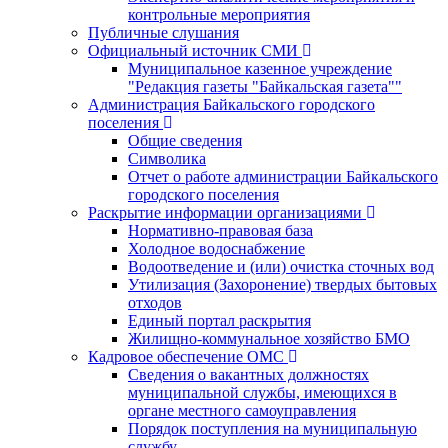
контрольные мероприятия
Публичные слушания
Официальный источник СМИ
Муниципальное казенное учреждение
"Редакция газеты "Байкальская газета""
Администрация Байкальского городского
поселения
Общие сведения
Символика
Отчет о работе администрации Байкальского
городского поселения
Раскрытие информации организациями
Нормативно-правовая база
Холодное водоснабжение
Водоотведение и (или) очистка сточных вод
Утилизация (Захоронение) твердых бытовых
отходов
Единый портал раскрытия
Жилищно-коммунальное хозяйство БМО
Кадровое обеспечение ОМС
Сведения о вакантных должностях
муниципальной службы, имеющихся в
органе местного самоуправления
Порядок поступления на муниципальную
службу