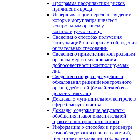
Программа профилактики рисков
причинения вреда
Исчерпывающий перечень сведений,
которые могут запрашиваться
контрольным органом у
контролируемого лица
Сведения о способах получения
консультаций по вопросам соблюдения
обязательных требований
Сведения о применении контрольным
органом мер стимулирования
добросовестности контролируемых
лиц
Сведения о порядке досудебного
обжалования решений контрольного
органа, действий (бездействия) его
должностных лиц
Доклады о муниципальном контроле в
сфере благоустройства
Доклады, содержащие результаты
обобщения правоприменительной
практики контрольного органа
Информация о способах и процедуре
самообследования (при ее наличии),
подготовки декларации соблюдения