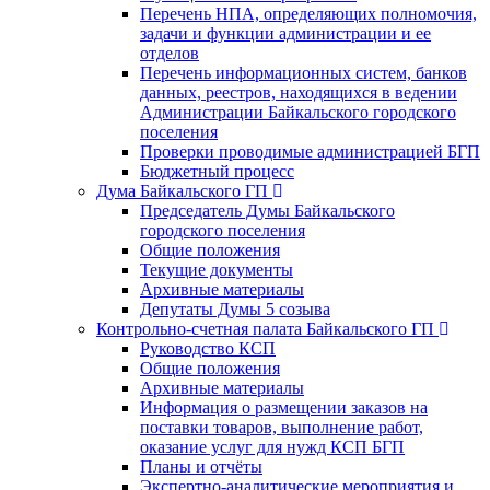
Перечень НПА, определяющих полномочия,
задачи и функции администрации и ее
отделов
Перечень информационных систем, банков
данных, реестров, находящихся в ведении
Администрации Байкальского городского
поселения
Проверки проводимые администрацией БГП
Бюджетный процесс
Дума Байкальского ГП
Председатель Думы Байкальского
городского поселения
Общие положения
Текущие документы
Архивные материалы
Депутаты Думы 5 созыва
Контрольно-счетная палата Байкальского ГП
Руководство КСП
Общие положения
Архивные материалы
Информация о размещении заказов на
поставки товаров, выполнение работ,
оказание услуг для нужд КСП БГП
Планы и отчёты
Экспертно-аналитические мероприятия и