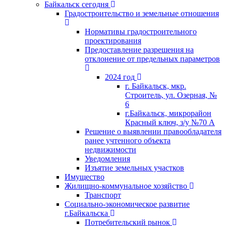
Байкальск сегодня
Градостроительство и земельные отношения
Нормативы градостроительного
проектирования
Предоставление разрешения на
отклонение от предельных параметров
2024 год
г. Байкальск, мкр.
Строитель, ул. Озерная, №
6
г.Байкальск, микрорайон
Красный ключ, з/у №70 А
Решение о выявлении правообладателя
ранее учтенного объекта
недвижимости
Уведомления
Изъятие земельных участков
Имущество
Жилищно-коммунальное хозяйство
Транспорт
Социально-экономическое развитие
г.Байкальска
Потребительский рынок