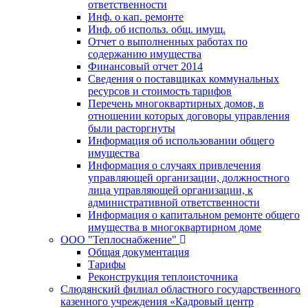
ответственности
Инф. о кап. ремонте
Инф. об использ. общ. имущ.
Отчет о выполненных работах по
содержанию имущества
Финансовый отчет 2014
Сведения о поставщиках коммунальных
ресурсов и стоимость тарифов
Перечень многоквартирных домов, в
отношении которых договоры управления
были расторгнуты
Информация об использовании общего
имущества
Информация о случаях привлечения
управляющей организации, должностного
лица управляющей организации, к
административной ответственности
Информация о капитальном ремонте общего
имущества в многоквартирном доме
ООО "Теплоснабжение"
Общая документация
Тарифы
Реконструкция теплоисточника
Слюдянский филиал областного государственного
казенного учреждения «Кадровый центр