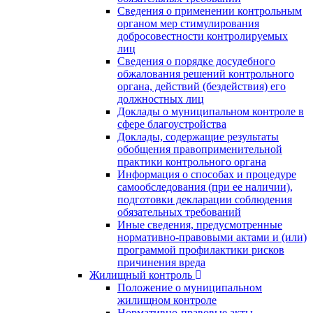
Сведения о применении контрольным
органом мер стимулирования
добросовестности контролируемых
лиц
Сведения о порядке досудебного
обжалования решений контрольного
органа, действий (бездействия) его
должностных лиц
Доклады о муниципальном контроле в
сфере благоустройства
Доклады, содержащие результаты
обобщения правоприменительной
практики контрольного органа
Информация о способах и процедуре
самообследования (при ее наличии),
подготовки декларации соблюдения
обязательных требований
Иные сведения, предусмотренные
нормативно-правовыми актами и (или)
программой профилактики рисков
причинения вреда
Жилищный контроль
Положение о муниципальном
жилищном контроле
Нормативно-правовые акты