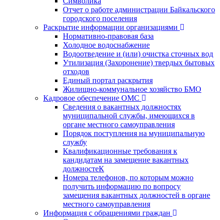
Символика
Отчет о работе администрации Байкальского
городского поселения
Раскрытие информации организациями
Нормативно-правовая база
Холодное водоснабжение
Водоотведение и (или) очистка сточных вод
Утилизация (Захоронение) твердых бытовых
отходов
Единый портал раскрытия
Жилищно-коммунальное хозяйство БМО
Кадровое обеспечение ОМС
Сведения о вакантных должностях
муниципальной службы, имеющихся в
органе местного самоуправления
Порядок поступления на муниципальную
службу
Квалификационные требования к
кандидатам на замещение вакантных
должностеК
Номера телефонов, по которым можно
получить информацию по вопросу
замещения вакантных должностей в органе
местного самоуправления
Информация с обращениями граждан