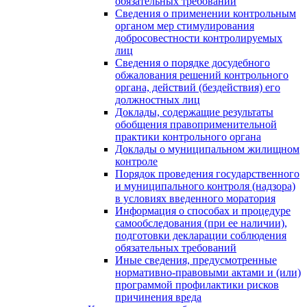
обязательных требований
Сведения о применении контрольным
органом мер стимулирования
добросовестности контролируемых
лиц
Сведения о порядке досудебного
обжалования решений контрольного
органа, действий (бездействия) его
должностных лиц
Доклады, содержащие результаты
обобщения правоприменительной
практики контрольного органа
Доклады о муниципальном жилищном
контроле
Порядок проведения государственного
и муниципального контроля (надзора)
в условиях введенного моратория
Информация о способах и процедуре
самообследования (при ее наличии),
подготовки декларации соблюдения
обязательных требований
Иные сведения, предусмотренные
нормативно-правовыми актами и (или)
программой профилактики рисков
причинения вреда