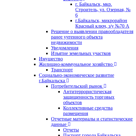
г. Байкальск, мкр.
Строитель, ул. Озерная, №
6
г.Байкальск, микрорайон
Красный ключ, з/у №70 А
Решение о выявлении правообладателя
ранее учтенного объекта
недвижимости
Уведомления
Изъятие земельных участков
Имущество
Жилищно-коммунальное хозяйство
Транспорт
Социально-экономическое развитие
г.Байкальска
Потребительский рынок
Антитеррористическая
защищенность торговых
объектов
Коллективные средства
размещения
Отчетные материалы и статистические
данные
Отчеты
Паспорт города Байкальска