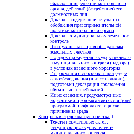
обжалования решений контрольного
органа, действий (бездействия) его
должностных лиц
Доклады, содержащие результаты
обобщения правоприменительной
практики контрольного органа
Доклады о муниципальном земельном
контроле
Что нужно знать правообладателям
земельных участков
Порядок проведения государственного
и муниципального контроля (надзора)
в условиях введенного моратория
Информация о способах и процедуре
самообследования (при ее наличии),
подготовки декларации соблюдения
обязательных требований
Иные сведения, предусмотренные
нормативно-правовыми актами и (или)
программой профилактики рисков
причинения вреда
Контроль в сфере благоустройства
Тексты нормативных актов,
регулирующих осуществление
муниципального контроля