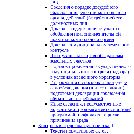
лиц
Сведения о порядке досудебного
обжалования решений контрольного
органа, действий (бездействия) его
должностных лиц
Доклады, содержащие результаты
обобщения правоприменительной
практики контрольного органа
Доклады о муниципальном земельном
контроле
Что нужно знать правообладателям
земельных участков
Порядок проведения государственного
и муниципального контроля (надзора)
в условиях введенного моратория
Информация о способах и процедуре
самообследования (при ее наличии),
подготовки декларации соблюдения
обязательных требований
Иные сведения, предусмотренные
нормативно-правовыми актами и (или)
программой профилактики рисков
причинения вреда
Контроль в сфере благоустройства
Тексты нормативных актов,