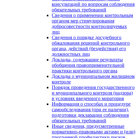
консультаций по вопросам соблюдения
обязательных требований
Сведения о применении контрольным
органом мер стимулирования
добросовестности контролируемых
лиц
Сведения о порядке досудебного
обжалования решений контрольного
органа, действий (бездействия) его
должностных лиц
Доклады, содержащие результаты
обобщения правоприменительной
практики контрольного органа
Доклады о муниципальном жилищном
контроле
Порядок проведения государственного
и муниципального контроля (надзора)
в условиях введенного моратория
Информация о способах и процедуре
самообследования (при ее наличии),
подготовки декларации соблюдения
обязательных требований
Иные сведения, предусмотренные
нормативно-правовыми актами и (или)
программой профилактики рисков