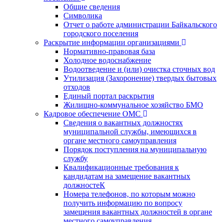
Общие сведения
Символика
Отчет о работе администрации Байкальского
городского поселения
Раскрытие информации организациями
Нормативно-правовая база
Холодное водоснабжение
Водоотведение и (или) очистка сточных вод
Утилизация (Захоронение) твердых бытовых
отходов
Единый портал раскрытия
Жилищно-коммунальное хозяйство БМО
Кадровое обеспечение ОМС
Сведения о вакантных должностях
муниципальной службы, имеющихся в
органе местного самоуправления
Порядок поступления на муниципальную
службу
Квалификационные требования к
кандидатам на замещение вакантных
должностеК
Номера телефонов, по которым можно
получить информацию по вопросу
замещения вакантных должностей в органе
местного самоуправления