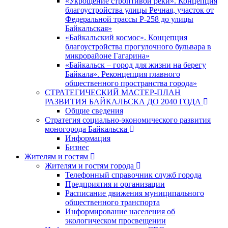
«Укрощение строптивой реки». Концепция
благоустройства улицы Речная, участок от
Федеральной трассы Р-258 до улицы
Байкальская»
«Байкальский космос». Концепция
благоустройства прогулочного бульвара в
микрорайоне Гагарина»
«Байкальск – город для жизни на берегу
Байкала». Реконцепция главного
общественного пространства города»
СТРАТЕГИЧЕСКИЙ МАСТЕР-ПЛАН
РАЗВИТИЯ БАЙКАЛЬСКА ДО 2040 ГОДА
Общие сведения
Стратегия социально-экономического развития
моногорода Байкальска
Информация
Бизнес
Жителям и гостям
Жителям и гостям города
Телефонный справочник служб города
Предприятия и организации
Расписание движения муниципального
общественного транспорта
Информирование населения об
экологическом просвещении