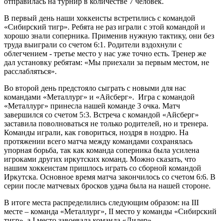
отправилась на турнир в количестве 7 человек.
В первый день наши хоккеисты встретились с командой
«Сибирский тигр». Ребята не раз играли с этой командой и
хорошо знали соперника. Применив нужную тактику, они без
труда выиграли со счетом 6:1. Родители вздохнули с
облегчением - третье место у нас уже точно есть. Тренер же
дал установку ребятам: «Мы приехали за первым местом, не
расслабляться».
Во второй день предстояло сыграть с новыми для нас
командами «Металлург» и «Айсберг». Игра с командой
«Металлург» принесла нашей команде 3 очка. Матч
завершился со счетом 5:3. Встреча с командой «Айсберг»
заставила поволноваться не только родителей, но и тренера.
Команды играли, как говориться, ноздря в ноздрю. На
протяжении всего матча между командами сохранялась
упорная борьба, так как команда соперника была усилена
игроками других иркутских команд. Можно сказать, что
нашим хоккеистам пришлось играть со сборной командой
Иркутска. Основное время матча закончилось со счетом 6:6. В
серии после матчевых бросков удача была на нашей стороне.
В итоге места распределились следующим образом: на III
месте – команда «Металлург», II место у команды «Сибирский
тигр», а I место завоевала команда «Лидер».