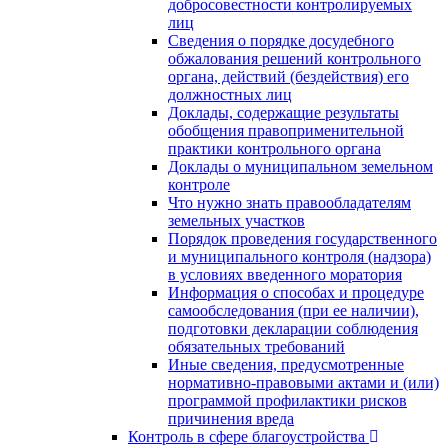
добросовестности контролируемых
лиц
Сведения о порядке досудебного
обжалования решений контрольного
органа, действий (бездействия) его
должностных лиц
Доклады, содержащие результаты
обобщения правоприменительной
практики контрольного органа
Доклады о муниципальном земельном
контроле
Что нужно знать правообладателям
земельных участков
Порядок проведения государственного
и муниципального контроля (надзора)
в условиях введенного моратория
Информация о способах и процедуре
самообследования (при ее наличии),
подготовки декларации соблюдения
обязательных требований
Иные сведения, предусмотренные
нормативно-правовыми актами и (или)
программой профилактики рисков
причинения вреда
Контроль в сфере благоустройства