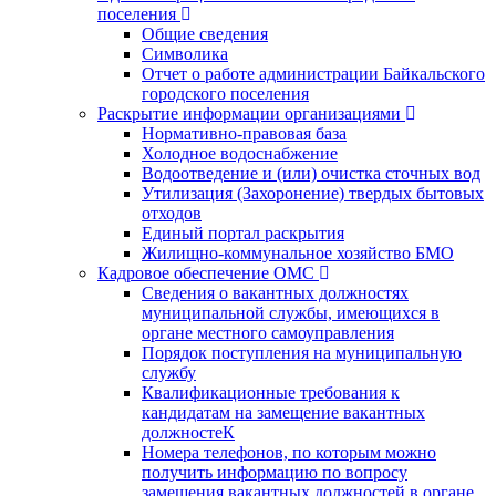
поселения
Общие сведения
Символика
Отчет о работе администрации Байкальского
городского поселения
Раскрытие информации организациями
Нормативно-правовая база
Холодное водоснабжение
Водоотведение и (или) очистка сточных вод
Утилизация (Захоронение) твердых бытовых
отходов
Единый портал раскрытия
Жилищно-коммунальное хозяйство БМО
Кадровое обеспечение ОМС
Сведения о вакантных должностях
муниципальной службы, имеющихся в
органе местного самоуправления
Порядок поступления на муниципальную
службу
Квалификационные требования к
кандидатам на замещение вакантных
должностеК
Номера телефонов, по которым можно
получить информацию по вопросу
замещения вакантных должностей в органе