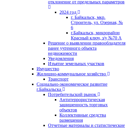
отклонение от предельных параметров
2024 год
г. Байкальск, мкр.
Строитель, ул. Озерная, №
6
г.Байкальск, микрорайон
Красный ключ, з/у №70 А
Решение о выявлении правообладателя
ранее учтенного объекта
недвижимости
Уведомления
Изъятие земельных участков
Имущество
Жилищно-коммунальное хозяйство
Транспорт
Социально-экономическое развитие
г.Байкальска
Потребительский рынок
Антитеррористическая
защищенность торговых
объектов
Коллективные средства
размещения
Отчетные материалы и статистические