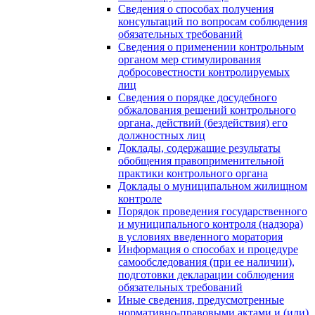
Сведения о способах получения
консультаций по вопросам соблюдения
обязательных требований
Сведения о применении контрольным
органом мер стимулирования
добросовестности контролируемых
лиц
Сведения о порядке досудебного
обжалования решений контрольного
органа, действий (бездействия) его
должностных лиц
Доклады, содержащие результаты
обобщения правоприменительной
практики контрольного органа
Доклады о муниципальном жилищном
контроле
Порядок проведения государственного
и муниципального контроля (надзора)
в условиях введенного моратория
Информация о способах и процедуре
самообследования (при ее наличии),
подготовки декларации соблюдения
обязательных требований
Иные сведения, предусмотренные
нормативно-правовыми актами и (или)