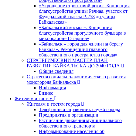
общественного пространства»
«Укрощение строптивой реки». Концепция
благоустройства улицы Речная, участок от
Федеральной трассы Р-258 до улицы
Байкальская»
«Байкальский космос». Концепция
благоустройства прогулочного бульвара в
микрорайоне Гагарина»
«Байкальск – город для жизни на берегу
Байкала». Реконцепция главного
общественного пространства города»
СТРАТЕГИЧЕСКИЙ МАСТЕР-ПЛАН
РАЗВИТИЯ БАЙКАЛЬСКА ДО 2040 ГОДА
Общие сведения
Стратегия социально-экономического развития
моногорода Байкальска
Информация
Бизнес
Жителям и гостям
Жителям и гостям города
Телефонный справочник служб города
Предприятия и организации
Расписание движения муниципального
общественного транспорта
Информирование населения об