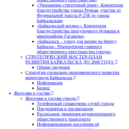
«Укрощение строптивой реки». Концепция
благоустройства улицы Речная, участок от
Федеральной трассы Р-258 до улицы
Байкальская»
«Байкальский космос». Концепция
благоустройства прогулочного бульвара в
микрорайоне Гагарина»
«Байкальск – город для жизни на берегу
Байкала». Реконцепция главного
общественного пространства города»
СТРАТЕГИЧЕСКИЙ МАСТЕР-ПЛАН
РАЗВИТИЯ БАЙКАЛЬСКА ДО 2040 ГОДА
Общие сведения
Стратегия социально-экономического развития
моногорода Байкальска
Информация
Бизнес
Жителям и гостям
Жителям и гостям города
Телефонный справочник служб города
Предприятия и организации
Расписание движения муниципального
общественного транспорта
Информирование населения об