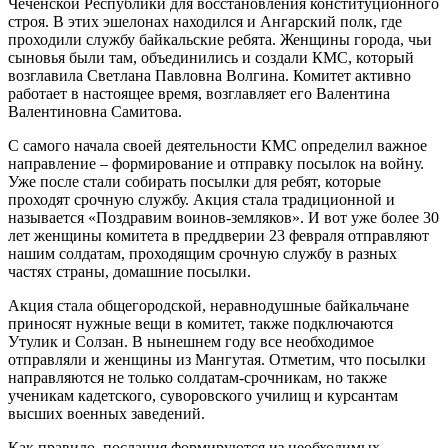
Чеченской Республики для восстановления конституционного
строя. В этих эшелонах находился и Ангарский полк, где
проходили службу байкальские ребята. Женщины города, чьи
сыновья были там, объединились и создали КМС, который
возглавила Светлана Павловна Волгина. Комитет активно
работает в настоящее время, возглавляет его Валентина
Валентиновна Самитова.
С самого начала своей деятельности КМС определил важное
направление – формирование и отправку посылок на войну.
Уже после стали собирать посылки для ребят, которые
проходят срочную службу. Акция стала традиционной и
называется «Поздравим воинов-земляков». И вот уже более 30
лет женщины комитета в преддверии 23 февраля отправляют
нашим солдатам, проходящим срочную службу в разных
частях страны, домашние посылки.
Акция стала общегородской, неравнодушные байкальчане
приносят нужные вещи в комитет, также подключаются
Утулик и Солзан. В нынешнем году все необходимое
отправляли и женщины из Мангутая. Отметим, что посылки
направляются не только солдатам-срочникам, но также
ученикам кадетского, суворовского училищ и курсантам
высших военных заведений.
Как правило, послания формируются из необходимых