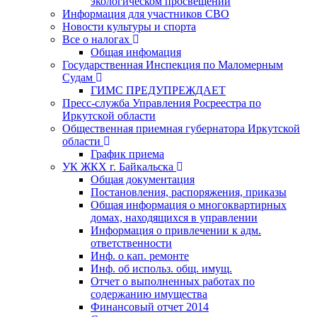
экологическом просвещении
Информация для участников СВО
Новости культуры и спорта
Все о налогах
Общая инфомация
Государственная Инспекция по Маломерным
Судам
ГИМС ПРЕДУПРЕЖДАЕТ
Пресс-служба Управления Росреестра по
Иркутской области
Общественная приемная губернатора Иркутской
области
График приема
УК ЖКХ г. Байкальска
Общая документация
Постановления, распоряжения, приказы
Общая информация о многоквартирных
домах, находящихся в управлении
Информация о привлечении к адм.
ответственности
Инф. о кап. ремонте
Инф. об использ. общ. имущ.
Отчет о выполненных работах по
содержанию имущества
Финансовый отчет 2014