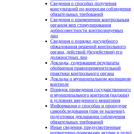
Сведения о способах получения
консультаций по вопросам соблюдения
обязательных требований
Сведения о применении контрольным
органом мер стимулирования
добросовестности контролируемых
лиц
Сведения о порядке досудебного
обжалования решений контрольного
органа, действий (бездействия) его
должностных лиц
Доклады, содержащие результаты
обобщения правоприменительной
практики контрольного органа
Доклады о муниципальном жилищном
контроле
Порядок проведения государственного
и муниципального контроля (надзора)
в условиях введенного моратория
Информация о способах и процедуре
самообследования (при ее наличии),
подготовки декларации соблюдения
обязательных требований
Иные сведения, предусмотренные
нормативно-правовыми актами и (или)