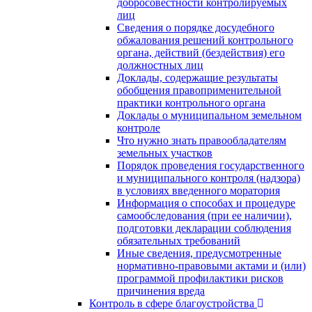
добросовестности контролируемых
лиц
Сведения о порядке досудебного
обжалования решений контрольного
органа, действий (бездействия) его
должностных лиц
Доклады, содержащие результаты
обобщения правоприменительной
практики контрольного органа
Доклады о муниципальном земельном
контроле
Что нужно знать правообладателям
земельных участков
Порядок проведения государственного
и муниципального контроля (надзора)
в условиях введенного моратория
Информация о способах и процедуре
самообследования (при ее наличии),
подготовки декларации соблюдения
обязательных требований
Иные сведения, предусмотренные
нормативно-правовыми актами и (или)
программой профилактики рисков
причинения вреда
Контроль в сфере благоустройства