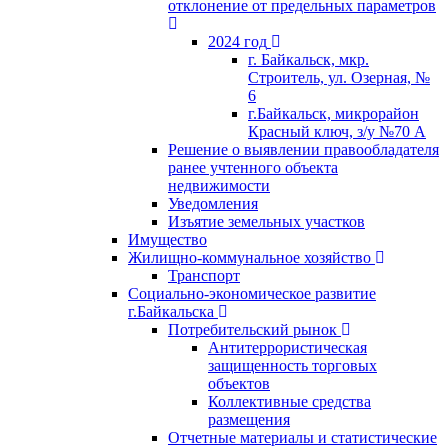
отклонение от предельных параметров
2024 год
г. Байкальск, мкр.
Строитель, ул. Озерная, №
6
г.Байкальск, микрорайон
Красный ключ, з/у №70 А
Решение о выявлении правообладателя
ранее учтенного объекта
недвижимости
Уведомления
Изъятие земельных участков
Имущество
Жилищно-коммунальное хозяйство
Транспорт
Социально-экономическое развитие
г.Байкальска
Потребительский рынок
Антитеррористическая
защищенность торговых
объектов
Коллективные средства
размещения
Отчетные материалы и статистические