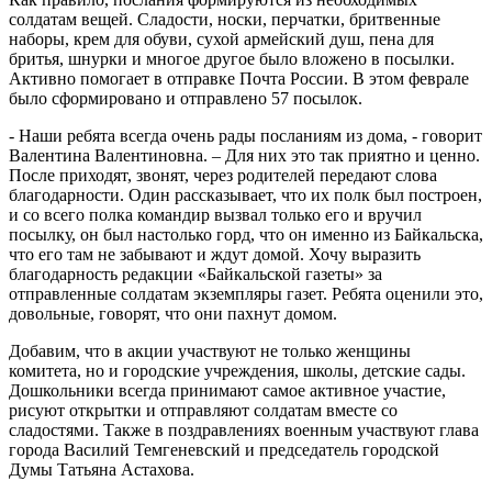
солдатам вещей. Сладости, носки, перчатки, бритвенные
наборы, крем для обуви, сухой армейский душ, пена для
бритья, шнурки и многое другое было вложено в посылки.
Активно помогает в отправке Почта России. В этом феврале
было сформировано и отправлено 57 посылок.
- Наши ребята всегда очень рады посланиям из дома, - говорит
Валентина Валентиновна. – Для них это так приятно и ценно.
После приходят, звонят, через родителей передают слова
благодарности. Один рассказывает, что их полк был построен,
и со всего полка командир вызвал только его и вручил
посылку, он был настолько горд, что он именно из Байкальска,
что его там не забывают и ждут домой. Хочу выразить
благодарность редакции «Байкальской газеты» за
отправленные солдатам экземпляры газет. Ребята оценили это,
довольные, говорят, что они пахнут домом.
Добавим, что в акции участвуют не только женщины
комитета, но и городские учреждения, школы, детские сады.
Дошкольники всегда принимают самое активное участие,
рисуют открытки и отправляют солдатам вместе со
сладостями. Также в поздравлениях военным участвуют глава
города Василий Темгеневский и председатель городской
Думы Татьяна Астахова.