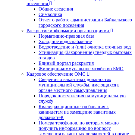
поселения
Общие сведения
Символика
Отчет о работе администрации Байкальского
городского поселения
Раскрытие информации организациями
Нормативно-правовая база
Холодное водоснабжение
Водоотведение и (или) очистка сточных вод
Утилизация (Захоронение) твердых бытовых
отходов
Единый портал раскрытия
Жилищно-коммунальное хозяйство БМО
Кадровое обеспечение ОМС
Сведения о вакантных должностях
муниципальной службы, имеющихся в
органе местного самоуправления
Порядок поступления на муниципальную
службу
Квалификационные требования к
кандидатам на замещение вакантных
должностеК
Номера телефонов, по которым можно
получить информацию по вопросу
замещения вакантных должностей в органе