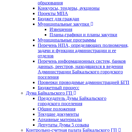
образования
Конкурсы, тендеры, аукционы
Проекты МПА
Бюджет для граждан
Муниципальные закупки
Извещения
Планы-графики и планы закупки
Муниципальные программы
Перечень НПА, определяющих полномочия,
задачи и функции администрации и ее
отделов
Перечень информационных систем, банков
данных, реестров, находящихся в ведении
Администрации Байкальского городского
поселения
Проверки проводимые администрацией БГП
Бюджетный процесс
Дума Байкальского ГП
Председатель Думы Байкальского
городского поселения
Общие положения
Текущие документы
Архивные материалы
Депутаты Думы 5 созыва
Контрольно-счетная палата Байкальского ГП