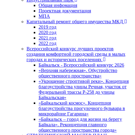
Общая инфомация
Проектная документация
МПА
Капитальный ремонт общего имущества МКД
2019 год
2020 год
2021 год
2022 год
Всероссийский конкурс лучших проектов
создания комфортной городской среды в малых
городах и исторических поселениях
Байкальск - Всероссийский конкурс 2026
«Верхняя набережная». Обустройство
общественного пространства»
«Укрощение строптивой реки». Концепция
благоустройства улицы Речная, участок от
Федеральной трассы Р-258 до улицы
Байкальская»
«Байкальский космос». Концепция
благоустройства прогулочного бульвара в
микрорайоне Гагарина»
«Байкальск – город для жизни на берегу
Байкала». Реконцепция главного
общественного пространства города»