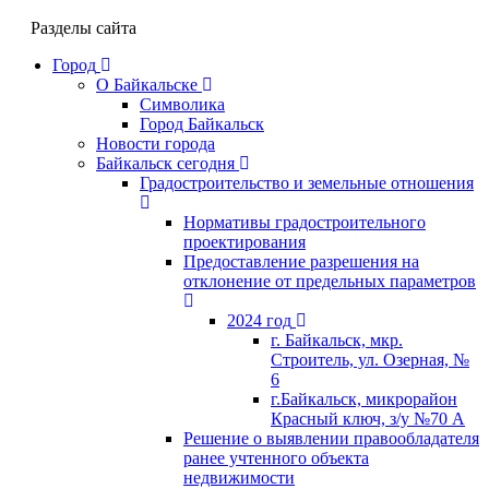
Разделы сайта
Город
О Байкальске
Символика
Город Байкальск
Новости города
Байкальск сегодня
Градостроительство и земельные отношения
Нормативы градостроительного
проектирования
Предоставление разрешения на
отклонение от предельных параметров
2024 год
г. Байкальск, мкр.
Строитель, ул. Озерная, №
6
г.Байкальск, микрорайон
Красный ключ, з/у №70 А
Решение о выявлении правообладателя
ранее учтенного объекта
недвижимости