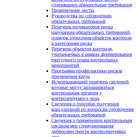
содержащих обязательные требования
Проверочные листы
Руководства по соблюдению
обязательных требований
Перечень индикаторов риска
нарушения обязательных требований,
порядок отнесения объектов контроля
к категориям риска
Перечень объектов контроля,
учитываемых в рамках формирования
ежегодного плана контрольных
мероприятий
Программа профилактики рисков
причинения вреда
Исчерпывающий перечень сведений,
которые могут запрашиваться
контрольным органом у
контролируемого лица
Сведения о способах получения
консультаций по вопросам соблюдения
обязательных требований
Сведения о применении контрольным
органом мер стимулирования
добросовестности контролируемых
лиц