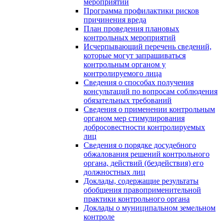
мероприятий
Программа профилактики рисков
причинения вреда
План проведения плановых
контрольных мероприятий
Исчерпывающий перечень сведений,
которые могут запрашиваться
контрольным органом у
контролируемого лица
Сведения о способах получения
консультаций по вопросам соблюдения
обязательных требований
Сведения о применении контрольным
органом мер стимулирования
добросовестности контролируемых
лиц
Сведения о порядке досудебного
обжалования решений контрольного
органа, действий (бездействия) его
должностных лиц
Доклады, содержащие результаты
обобщения правоприменительной
практики контрольного органа
Доклады о муниципальном земельном
контроле