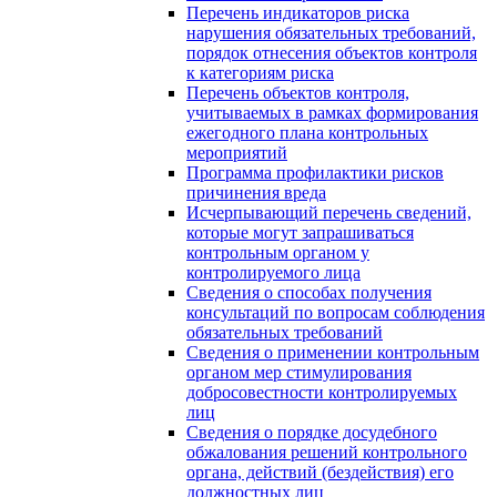
Перечень индикаторов риска
нарушения обязательных требований,
порядок отнесения объектов контроля
к категориям риска
Перечень объектов контроля,
учитываемых в рамках формирования
ежегодного плана контрольных
мероприятий
Программа профилактики рисков
причинения вреда
Исчерпывающий перечень сведений,
которые могут запрашиваться
контрольным органом у
контролируемого лица
Сведения о способах получения
консультаций по вопросам соблюдения
обязательных требований
Сведения о применении контрольным
органом мер стимулирования
добросовестности контролируемых
лиц
Сведения о порядке досудебного
обжалования решений контрольного
органа, действий (бездействия) его
должностных лиц