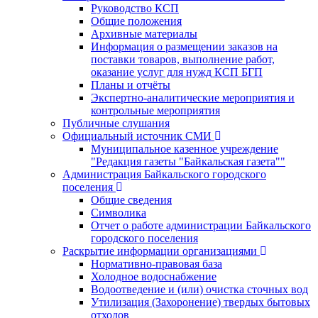
Руководство КСП
Общие положения
Архивные материалы
Информация о размещении заказов на
поставки товаров, выполнение работ,
оказание услуг для нужд КСП БГП
Планы и отчёты
Экспертно-аналитические мероприятия и
контрольные мероприятия
Публичные слушания
Официальный источник СМИ
Муниципальное казенное учреждение
"Редакция газеты "Байкальская газета""
Администрация Байкальского городского
поселения
Общие сведения
Символика
Отчет о работе администрации Байкальского
городского поселения
Раскрытие информации организациями
Нормативно-правовая база
Холодное водоснабжение
Водоотведение и (или) очистка сточных вод
Утилизация (Захоронение) твердых бытовых
отходов