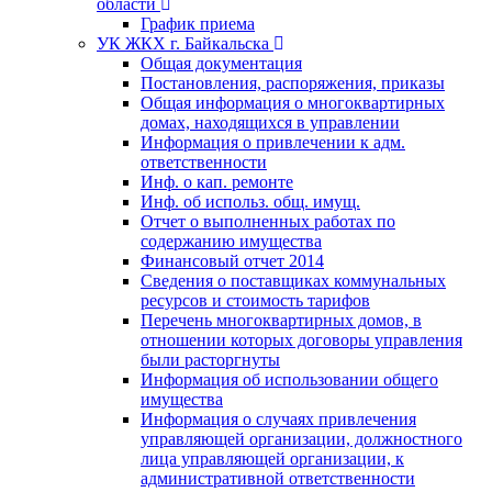
области
График приема
УК ЖКХ г. Байкальска
Общая документация
Постановления, распоряжения, приказы
Общая информация о многоквартирных
домах, находящихся в управлении
Информация о привлечении к адм.
ответственности
Инф. о кап. ремонте
Инф. об использ. общ. имущ.
Отчет о выполненных работах по
содержанию имущества
Финансовый отчет 2014
Сведения о поставщиках коммунальных
ресурсов и стоимость тарифов
Перечень многоквартирных домов, в
отношении которых договоры управления
были расторгнуты
Информация об использовании общего
имущества
Информация о случаях привлечения
управляющей организации, должностного
лица управляющей организации, к
административной ответственности