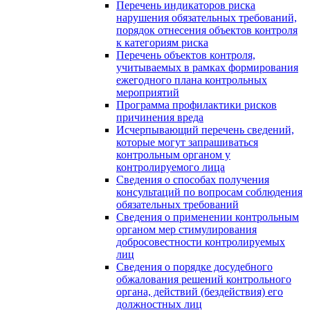
Перечень индикаторов риска
нарушения обязательных требований,
порядок отнесения объектов контроля
к категориям риска
Перечень объектов контроля,
учитываемых в рамках формирования
ежегодного плана контрольных
мероприятий
Программа профилактики рисков
причинения вреда
Исчерпывающий перечень сведений,
которые могут запрашиваться
контрольным органом у
контролируемого лица
Сведения о способах получения
консультаций по вопросам соблюдения
обязательных требований
Сведения о применении контрольным
органом мер стимулирования
добросовестности контролируемых
лиц
Сведения о порядке досудебного
обжалования решений контрольного
органа, действий (бездействия) его
должностных лиц