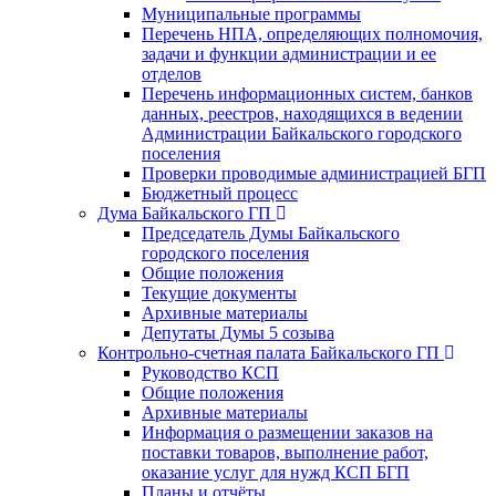
Муниципальные программы
Перечень НПА, определяющих полномочия,
задачи и функции администрации и ее
отделов
Перечень информационных систем, банков
данных, реестров, находящихся в ведении
Администрации Байкальского городского
поселения
Проверки проводимые администрацией БГП
Бюджетный процесс
Дума Байкальского ГП
Председатель Думы Байкальского
городского поселения
Общие положения
Текущие документы
Архивные материалы
Депутаты Думы 5 созыва
Контрольно-счетная палата Байкальского ГП
Руководство КСП
Общие положения
Архивные материалы
Информация о размещении заказов на
поставки товаров, выполнение работ,
оказание услуг для нужд КСП БГП
Планы и отчёты