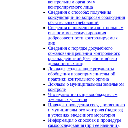
контрольным органом у
контролируемого лица
Сведения о способах получения
консультаций по вопросам соблюдения
обязательных требований
Сведения о применении контрольным
органом мер стимулирования
добросовестности контролируемых
лиц
Сведения о порядке досудебного
обжалования решений контрольного
органа, действий (бездействия) его
должностных лиц
Доклады, содержащие результаты
обобщения правоприменительной
практики контрольного органа
Доклады о муниципальном земельном
контроле
Что нужно знать правообладателям
земельных участков
Порядок проведения государственного
и муниципального контроля (надзора)
в условиях введенного моратория
Информация о способах и процедуре
самообследования (при ее наличии),