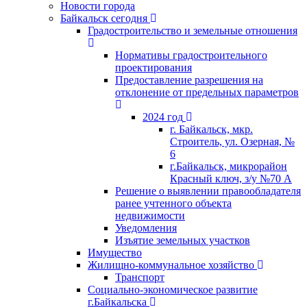
Новости города
Байкальск сегодня
Градостроительство и земельные отношения
Нормативы градостроительного
проектирования
Предоставление разрешения на
отклонение от предельных параметров
2024 год
г. Байкальск, мкр.
Строитель, ул. Озерная, №
6
г.Байкальск, микрорайон
Красный ключ, з/у №70 А
Решение о выявлении правообладателя
ранее учтенного объекта
недвижимости
Уведомления
Изъятие земельных участков
Имущество
Жилищно-коммунальное хозяйство
Транспорт
Социально-экономическое развитие
г.Байкальска