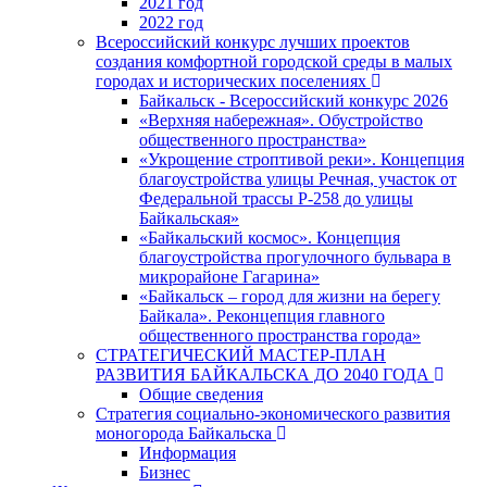
2021 год
2022 год
Всероссийский конкурс лучших проектов
создания комфортной городской среды в малых
городах и исторических поселениях
Байкальск - Всероссийский конкурс 2026
«Верхняя набережная». Обустройство
общественного пространства»
«Укрощение строптивой реки». Концепция
благоустройства улицы Речная, участок от
Федеральной трассы Р-258 до улицы
Байкальская»
«Байкальский космос». Концепция
благоустройства прогулочного бульвара в
микрорайоне Гагарина»
«Байкальск – город для жизни на берегу
Байкала». Реконцепция главного
общественного пространства города»
СТРАТЕГИЧЕСКИЙ МАСТЕР-ПЛАН
РАЗВИТИЯ БАЙКАЛЬСКА ДО 2040 ГОДА
Общие сведения
Стратегия социально-экономического развития
моногорода Байкальска
Информация
Бизнес