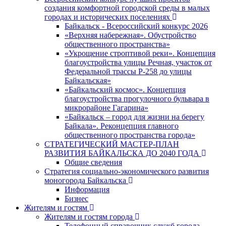
создания комфортной городской среды в малых
городах и исторических поселениях
Байкальск - Всероссийский конкурс 2026
«Верхняя набережная». Обустройство
общественного пространства»
«Укрощение строптивой реки». Концепция
благоустройства улицы Речная, участок от
Федеральной трассы Р-258 до улицы
Байкальская»
«Байкальский космос». Концепция
благоустройства прогулочного бульвара в
микрорайоне Гагарина»
«Байкальск – город для жизни на берегу
Байкала». Реконцепция главного
общественного пространства города»
СТРАТЕГИЧЕСКИЙ МАСТЕР-ПЛАН
РАЗВИТИЯ БАЙКАЛЬСКА ДО 2040 ГОДА
Общие сведения
Стратегия социально-экономического развития
моногорода Байкальска
Информация
Бизнес
Жителям и гостям
Жителям и гостям города
Телефонный справочник служб города