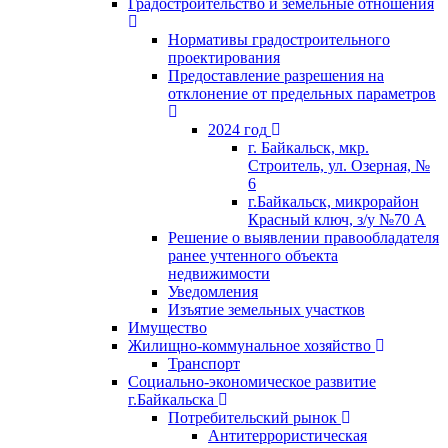
Градостроительство и земельные отношения
Нормативы градостроительного
проектирования
Предоставление разрешения на
отклонение от предельных параметров
2024 год
г. Байкальск, мкр.
Строитель, ул. Озерная, №
6
г.Байкальск, микрорайон
Красный ключ, з/у №70 А
Решение о выявлении правообладателя
ранее учтенного объекта
недвижимости
Уведомления
Изъятие земельных участков
Имущество
Жилищно-коммунальное хозяйство
Транспорт
Социально-экономическое развитие
г.Байкальска
Потребительский рынок
Антитеррористическая