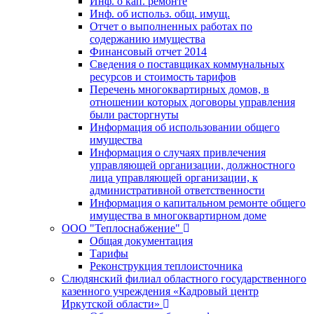
Инф. о кап. ремонте
Инф. об использ. общ. имущ.
Отчет о выполненных работах по
содержанию имущества
Финансовый отчет 2014
Сведения о поставщиках коммунальных
ресурсов и стоимость тарифов
Перечень многоквартирных домов, в
отношении которых договоры управления
были расторгнуты
Информация об использовании общего
имущества
Информация о случаях привлечения
управляющей организации, должностного
лица управляющей организации, к
административной ответственности
Информация о капитальном ремонте общего
имущества в многоквартирном доме
ООО "Теплоснабжение"
Общая документация
Тарифы
Реконструкция теплоисточника
Слюдянский филиал областного государственного
казенного учреждения «Кадровый центр
Иркутской области»