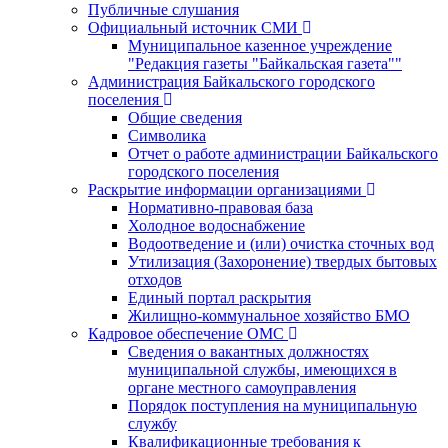
Публичные слушания
Официальный источник СМИ
Муниципальное казенное учреждение
"Редакция газеты "Байкальская газета""
Администрация Байкальского городского
поселения
Общие сведения
Символика
Отчет о работе администрации Байкальского
городского поселения
Раскрытие информации организациями
Нормативно-правовая база
Холодное водоснабжение
Водоотведение и (или) очистка сточных вод
Утилизация (Захоронение) твердых бытовых
отходов
Единый портал раскрытия
Жилищно-коммунальное хозяйство БМО
Кадровое обеспечение ОМС
Сведения о вакантных должностях
муниципальной службы, имеющихся в
органе местного самоуправления
Порядок поступления на муниципальную
службу
Квалификационные требования к