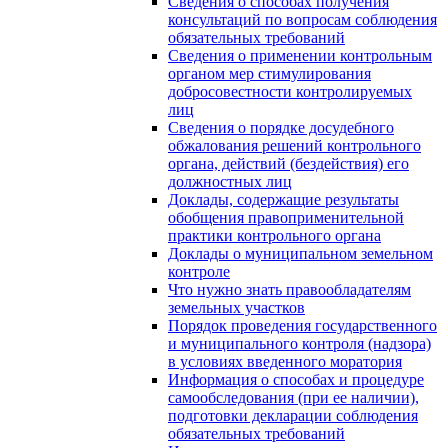
Сведения о способах получения
консультаций по вопросам соблюдения
обязательных требований
Сведения о применении контрольным
органом мер стимулирования
добросовестности контролируемых
лиц
Сведения о порядке досудебного
обжалования решений контрольного
органа, действий (бездействия) его
должностных лиц
Доклады, содержащие результаты
обобщения правоприменительной
практики контрольного органа
Доклады о муниципальном земельном
контроле
Что нужно знать правообладателям
земельных участков
Порядок проведения государственного
и муниципального контроля (надзора)
в условиях введенного моратория
Информация о способах и процедуре
самообследования (при ее наличии),
подготовки декларации соблюдения
обязательных требований