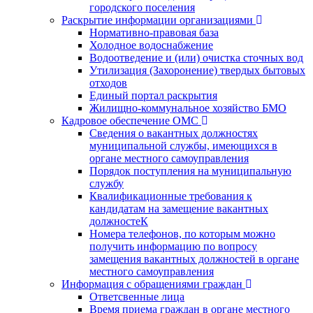
городского поселения
Раскрытие информации организациями
Нормативно-правовая база
Холодное водоснабжение
Водоотведение и (или) очистка сточных вод
Утилизация (Захоронение) твердых бытовых
отходов
Единый портал раскрытия
Жилищно-коммунальное хозяйство БМО
Кадровое обеспечение ОМС
Сведения о вакантных должностях
муниципальной службы, имеющихся в
органе местного самоуправления
Порядок поступления на муниципальную
службу
Квалификационные требования к
кандидатам на замещение вакантных
должностеК
Номера телефонов, по которым можно
получить информацию по вопросу
замещения вакантных должностей в органе
местного самоуправления
Информация с обращениями граждан
Ответсвенные лица
Время приема граждан в органе местного