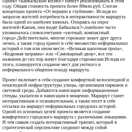
Проект «Байкальский космос» начнут реализовывать в этом
году. Общая стоимость проекта более 89млн.руб. Слоган
концепции проекта «От вершин к глубинам». Исходя из
запросов жителей потребность в интерактивности маршрута
была одной из наиболее важных. Опираясь на опрос
жителей«Каким, они видят Байкальск?»,наиболее часто
упоминалось словосочетание «уютный, компактный
город».Действительно, многие горожане знают друг друга
лично, а также город хранит в себе множество неформальных
историй о том или ином месте. «Великая шапочная тропа»,
«Кедровая заправка» или «Самоварный двор», все эти
названия до сих пор живут благодаря старожилам.Исходя из
этого, планируется создание мест для уютного и
неформального общения походу маршрута.
Проект включает в себя создание комфортной велосипедной и
пешеходной инфраструктуры улицы, организация парковок и
световой среды. Добавится навигация: информационные
стенды, указатели и навигация в мощении. Маршрут станет
интерактивным и познавательным, а также несет в себе
отсылки на маршрут неформальных городских историй.
Одной из основных целей проекта является создание
комфортного городского маршрута с различными локациями.
И тем самым создать интерактивный транзит, который в
стратегической перспективе соединит между собой