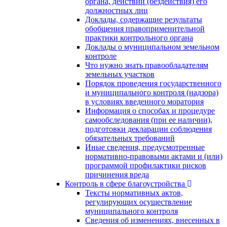
органа, действий (бездействия) его
должностных лиц
Доклады, содержащие результаты
обобщения правоприменительной
практики контрольного органа
Доклады о муниципальном земельном
контроле
Что нужно знать правообладателям
земельных участков
Порядок проведения государственного
и муниципального контроля (надзора)
в условиях введенного моратория
Информация о способах и процедуре
самообследования (при ее наличии),
подготовки декларации соблюдения
обязательных требований
Иные сведения, предусмотренные
нормативно-правовыми актами и (или)
программой профилактики рисков
причинения вреда
Контроль в сфере благоустройства
Тексты нормативных актов,
регулирующих осуществление
муниципального контроля
Сведения об изменениях, внесенных в