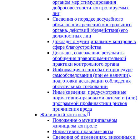
органом мер стимулирования
добросовестности контролируемых
лиц
Сведения о порядке досудебного
обжалования решений контрольного
органа, действий (бездействия) его
должностных лиц
Доклады о муниципальном контроле в
сфере благоустройства
Доклады, содержащие результаты
обобщения правоприменительной
практики контрольного органа
Информация о способах и процедуре
самообследования (при ее наличии),
подготовки декларации соблюдения
обязательных требований
Иные сведения, предусмотренные
нормативно-правовыми актами и (или)
программой профилактики рисков
причинения вреда
Жилищный контроль
Положение о муниципальном
жилищном контроле
Нормативно-правовые акты
Сведения об изменениях, внесенных в